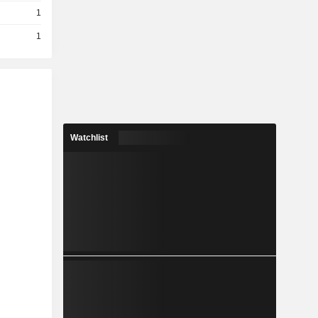
1
1
Watchlist