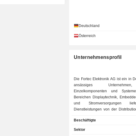
Deutschland
Österreich
Unternehmensprofil
Die Fortec Elektronik AG ist ein in 
ansässiges Unternehme
Einzelkomponenten und System
Bereichen Displaytechnik, Embedd
und Stromversorgungen lie
Dienstleistungen von der Distributi
Entwicklung und Produktion b
Beschäftigte
Komplettlösungen für das Zeitalter de
4.0 anbietet. Zu den Produkten geh
Sektor
anderem Single-Board-Computer, Mo