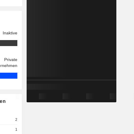
Inaktive
Private
ernehmen
nen
2
1