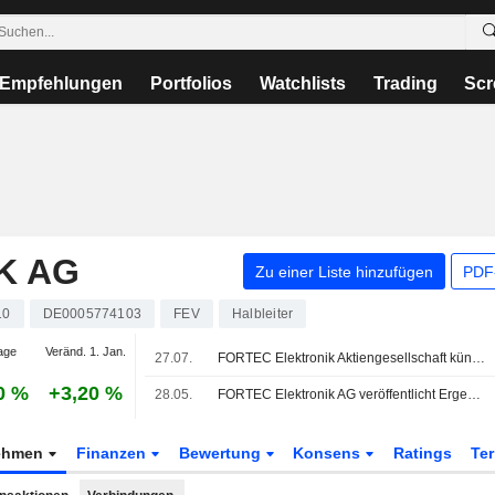
Empfehlungen
Portfolios
Watchlists
Trading
Scr
K AG
Zu einer Liste hinzufügen
PDF-
10
DE0005774103
FEV
Halbleiter
age
Veränd. 1. Jan.
27.07.
FORTEC Elektronik Aktiengesellschaft kündigt Veränderungen im Vorstand an
0 %
+3,20 %
28.05.
FORTEC Elektronik AG veröffentlicht Ergebniszahlen für die ersten neun Monate zum 31. März 2026
ehmen
Finanzen
Bewertung
Konsens
Ratings
Te