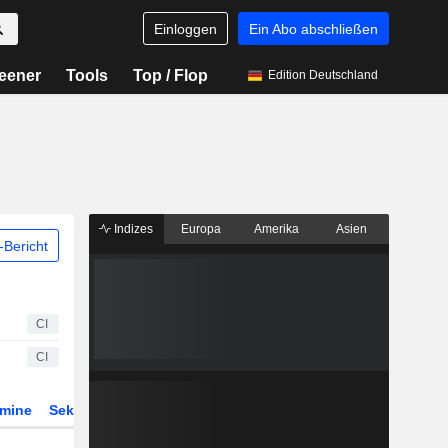
Einloggen
Ein Abo abschließen
eener
Tools
Top / Flop
Edition Deutschland
Indizes
Europa
Amerika
Asien
Bericht
CI
CI
rmine
Sektor
Derivate