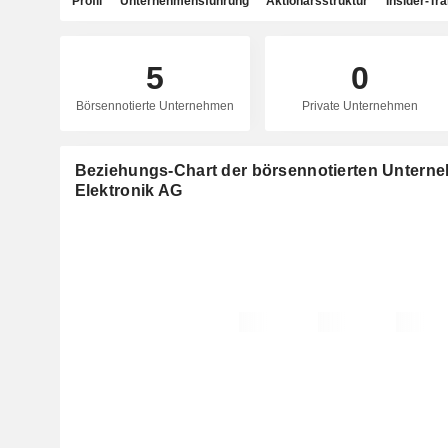
Profil
Unternehmensführung
Aktionärsstruktur
Insider-Tr
5
0
Börsennotierte Unternehmen
Private Unternehmen
Beziehungs-Chart der börsennotierten Unter
Elektronik AG