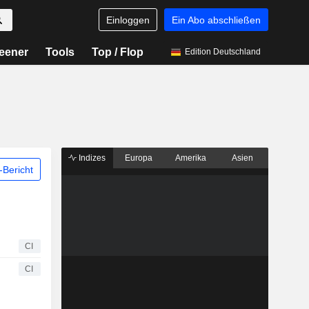
Einloggen
Ein Abo abschließen
eener
Tools
Top / Flop
Edition Deutschland
Indizes
Europa
Amerika
Asien
Bericht
CI
CI