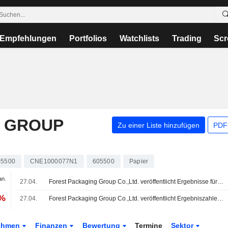
Empfehlungen
Portfolios
Watchlists
Trading
Scr
 GROUP
Zu einer Liste hinzufügen
PDF-
05500
CNE1000077N1
605500
Papier
an.
27.04.
Forest Packaging Group Co.,Ltd. veröffentlicht Ergebnisse für das am 31. Dezember 2025 endende Geschäftsjahr
 %
27.04.
Forest Packaging Group Co.,Ltd. veröffentlicht Ergebniszahlen für das erste Quartal zum 31. März 2026
ehmen
Finanzen
Bewertung
Termine
Sektor