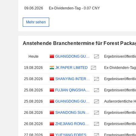
09.06.2026
Ex-Dividenden-Tag - 0.07 CNY
Mehr sehen
Anstehende Branchentermine für Forest Packag
Heute
GUANGDONG GUANHAO HIGH-TECH CO., LTD.
19.08.2026
JK PAPER LIMITED
Ex-Dividenden-Tag
25.08.2026
SHANYING INTERNATIONAL HOLDINGS CO.,LTD
25.08.2026
FUJIAN QINGSHAN PAPER INDUSTRY CO., LTD.
25.08.2026
GUANGDONG GUANHAO HIGH-TECH CO., LTD.
26.08.2026
SHANDONG SUNPAPER CO., LTD.
26.08.2026
ZHEJIANG RONGSHENG ENVIRONMENTAL PROTECTION PAPER CO., LTD.
27.08.2026
YUEYANG FOREST & PAPER CO., LTD.