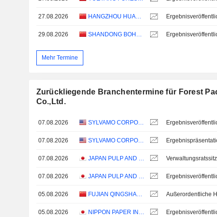
27.08.2026
HANGZHOU HUAWANG NEW MATERIAL TECHNOLOGY CO.,LTD.
29.08.2026
SHANDONG BOHUI PAPER INDUSTRY CO.,LTD.
Mehr Termine
Zurückliegende Branchentermine für Forest P
Co.,Ltd.
07.08.2026
SYLVAMO CORPORATION
07.08.2026
SYLVAMO CORPORATION
Ergebnispräsentat
07.08.2026
JAPAN PULP AND PAPER COMPANY LIMITED
Verwaltungsratssit
07.08.2026
JAPAN PULP AND PAPER COMPANY LIMITED
05.08.2026
FUJIAN QINGSHAN PAPER INDUSTRY CO., LTD.
05.08.2026
NIPPON PAPER INDUSTRIES CO., LTD.