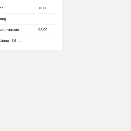
ion
10:00
zung
Außerordentliche Hauptversammlung
08:00
Ergebnisveröffentlichung - Q1 2027