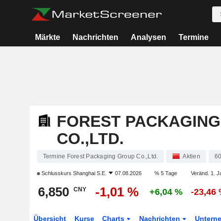
Märkte
Nachrichten
Analysen
Termine
FOREST PACKAGING
CO.,LTD.
Termine Forest Packaging Group Co.,Ltd.
Aktien
6
Schlusskurs
Shanghai S.E.
07.08.2026
% 5 Tage
Veränd. 1. J
6,850
-1,01 %
CNY
+6,04 %
-23,46
Übersicht
Kurse
Charts
Nachrichten
Untern