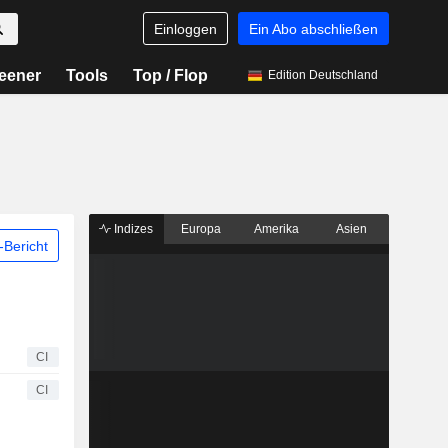
Einloggen
Ein Abo abschließen
eener
Tools
Top / Flop
Edition Deutschland
Indizes
Europa
Amerika
Asien
Bericht
CI
CI