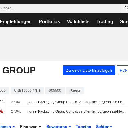
Empfehlungen
Portfolios
Watchlists
Trading
Scr
 GROUP
Zu einer Liste hinzufügen
PDF-
500
CNE1000077N1
605500
Papier
an.
27.04.
Forest Packaging Group Co.,Ltd. veröffentlicht Ergebnisse für das am 31. Dezember 2025 endende Geschäftsjahr
 %
27.04.
Forest Packaging Group Co.,Ltd. veröffentlicht Ergebniszahlen für das erste Quartal zum 31. März 2026
ehmen
Finanzen
Bewertung
Termine
Sektor