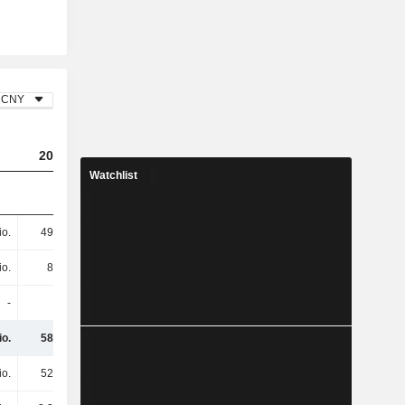
CNY
2023
2024
2025
Watchlist
io.
495 Mio.
239 Mio.
175 Mio.
io.
85 Mio.
10,84 Mio.
-
-
-
211 Mio.
104 Mio.
io.
580 Mio.
461 Mio.
279 Mio.
io.
520 Mio.
566 Mio.
558 Mio.