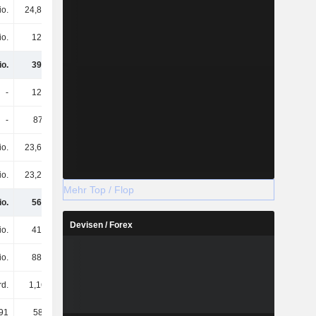
io.
24,82 Mio.
28,05 Mio.
33,5 Mio.
io.
124 Mio.
326 Mio.
78,66 Mio.
io.
395 Mio.
522 Mio.
856 Mio.
-
124 Mio.
646 Mio.
958 Mio.
-
873.074
-
1,94 Mio.
io.
23,61 Mio.
20,64 Mio.
86,01 Mio.
io.
23,25 Mio.
18,1 Mio.
12,92 Mio.
Mehr Top / Flop
io.
567 Mio.
1,21 Mrd.
1,92 Mrd.
Devisen / Forex
io.
414 Mio.
414 Mio.
414 Mio.
io.
880 Mio.
880 Mio.
879 Mio.
rd.
1,16 Mrd.
1,29 Mrd.
1,29 Mrd.
91
583.856
1,52 Mio.
1,52 Mio.