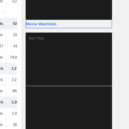
io.
3,29 Mio.
3,04 Mio.
2,52 Mio.
-
-
-
-
Meine Watchlists
io.
524 Mio.
569 Mio.
561 Mio.
io.
195 Mio.
216 Mio.
391 Mio.
Top / Flop
27
416.622
380.243
517.565
io.
74,89 Mio.
136 Mio.
178 Mio.
rd.
1,37 Mrd.
1,38 Mrd.
1,41 Mrd.
rd.
2,21 Mrd.
3,1 Mrd.
3,87 Mrd.
io.
-859 Mio.
-949 Mio.
-1,04 Mrd.
rd.
1,36 Mrd.
2,15 Mrd.
2,83 Mrd.
io.
2,04 Mio.
2,04 Mio.
23,12 Mio.
io.
284 Mio.
278 Mio.
296 Mio.