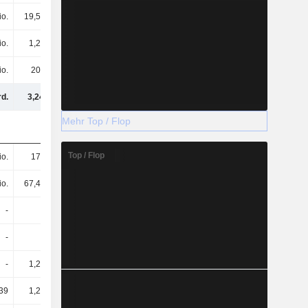
io.
19,59 Mio.
20,5 Mio.
64,06 Mio.
io.
1,24 Mio.
15,87 Mio.
15,14 Mio.
io.
202 Mio.
164 Mio.
32,04 Mio.
rd.
3,24 Mrd.
4,01 Mrd.
4,67 Mrd.
Mehr Top / Flop
Top / Flop
io.
176 Mio.
96,4 Mio.
527 Mio.
io.
67,47 Mio.
69,25 Mio.
68,57 Mio.
-
-
-
90,48 Mio.
-
-
-
53,74 Mio.
-
1,21 Mio.
1,45 Mio.
2,27 Mio.
39
1,26 Mio.
900.296
1,7 Mio.