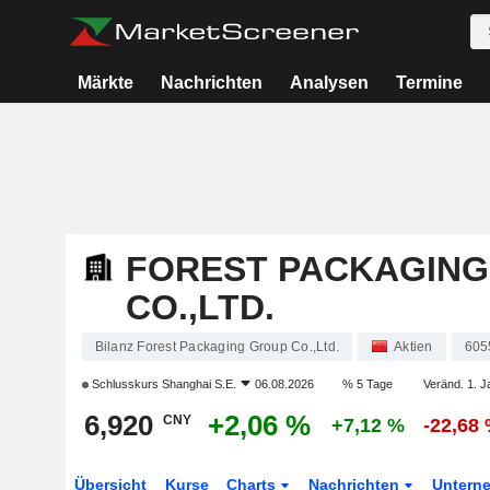
Märkte
Nachrichten
Analysen
Termine
FOREST PACKAGING
CO.,LTD.
Bilanz Forest Packaging Group Co.,Ltd.
Aktien
605
Schlusskurs
Shanghai S.E.
06.08.2026
% 5 Tage
Veränd. 1. J
6,920
+2,06 %
CNY
+7,12 %
-22,68
Übersicht
Kurse
Charts
Nachrichten
Untern