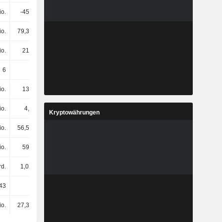
io.
-454 Mio.
187 Mio.
827 Mio.
io.
79,39 Mio.
51,53 Mio.
51,59 Mio.
io.
216 Mio.
216 Mio.
165 Mio.
6
6
6
3
io.
138 Mio.
146 Mio.
186 Mio.
io.
4,4 Mio.
3,73 Mio.
7,28 Mio.
Kryptowährungen
io.
56,58 Mio.
71,32 Mio.
224 Mio.
io.
595 Mio.
698 Mio.
1,39 Mrd.
rd.
1,02 Mrd.
1,03 Mrd.
2,21 Mrd.
43
1748
1771
2236
io.
27,36 Mio.
28,53 Mio.
30,94 Mio.