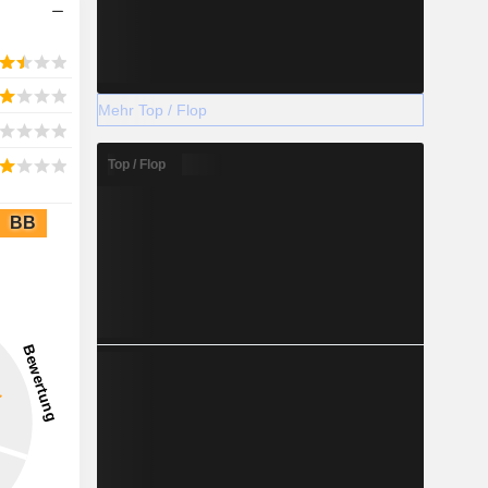
Mehr Top / Flop
Top / Flop
BB