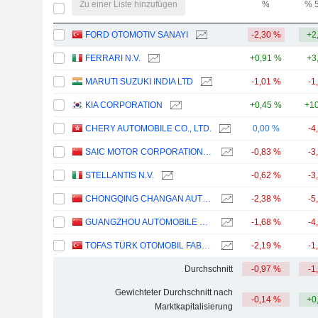
Zu einer Liste hinzufügen
%
% 
FORD OTOMOTIV SANAYI
-2,30 %
+2
FERRARI N.V.
+0,91 %
+3
MARUTI SUZUKI INDIA LTD
-1,01 %
-1
KIA CORPORATION
+0,45 %
+10
CHERY AUTOMOBILE CO., LTD.
0,00 %
-4
SAIC MOTOR CORPORATION LIMITED
-0,83 %
-3
STELLANTIS N.V.
-0,62 %
-3
CHONGQING CHANGAN AUTOMOBILE COMPANY LIMITED
-2,38 %
-5
GUANGZHOU AUTOMOBILE GROUP CO., LTD.
-1,68 %
-4
TOFAS TÜRK OTOMOBIL FABRIKASI ANONIM SIRKETI
-2,19 %
-1
Durchschnitt
-0,97 %
-1
Gewichteter Durchschnitt nach
-0,14 %
+0
Marktkapitalisierung