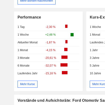
Mehr Börsen-Nachrichten
Performance
Kurs-Ex
1 Tag
-2,30 %
1 Woche
1 Woche
+2,48 %
1 Monat
Aktueller Monat
-1,87 %
Laufendes 
1 Monat
-4,15 %
1 Jahr
3 Monate
-20,61 %
3 Jahre
6 Monate
-32,07 %
5 Jahre
Laufendes Jahr
-15,16 %
10 Jahre
Mehr Kurse
Mehr Kur
Vorstände und Aufsichtsräte: Ford Otomotiv Sa