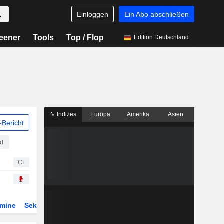
Einloggen
Ein Abo abschließen
eener
Tools
Top / Flop
Edition Deutschland
Indizes
Europa
Amerika
Asien
Bericht
ed
CI
rmine
Sektor
Derivate
ETFs