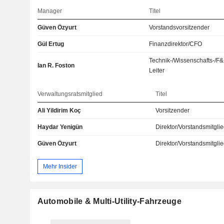
Manager
Titel
Güven Özyurt
Vorstandsvorsitzender
Gül Ertug
Finanzdirektor/CFO
Technik-/Wissenschafts-/F&
Ian R. Foston
Leiter
Verwaltungsratsmitglied
Titel
Ali Yildirim Koç
Vorsitzender
Haydar Yenigün
Direktor/Vorstandsmitgli
Güven Özyurt
Direktor/Vorstandsmitgli
Mehr Insider
Automobile & Multi-Utility-Fahrzeuge