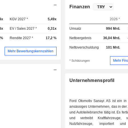
Finanzen
4x
KGV 2027 *
5,49x
2026 *
8x
EV / Sales 2027 *
0,31x
Umsatz
994 Mrd.
 %
Rendite 2027 *
17,2 %
Nettoergebnis
36,04 Mrd.
Nettoverschuldung
101 Mrd.
Mehr Bewertungskennzahlen
Mehr Fin
* Schätzungen
Unternehmensprofil
Ford Otomotiv Sanayi AS ist ein in 
ansässiges Unternehmen, das in der 
und Autoteilebranche tätig ist. Es ferti
und vertreibt Kraftfahrzeuge, 
Nutzfahrzeuge, importiert und