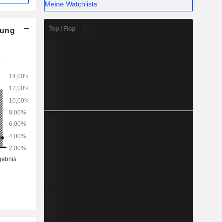
Meine Watchlists
Top / Flop
nung