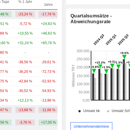
5 Tage
% 1 Jahr
Kap.($)
Jahre
,48 %
-23,24 %
-17,78 %
5,8 Mrd.
Quartalsumsätze -
Abweichungsrate
,51 %
-5,72 %
+24,63 %
78,89 Mrd.
,89 %
+10,55 %
+46,63 %
46,47 Mrd.
,60 %
+31,24 %
+65,76 %
36,5 Mrd.
,80 %
-
-
18,85 Mrd.
,41 %
-38,56 %
-29,61 %
18,23 Mrd.
,77 %
-36,20 %
-72,73 %
16,28 Mrd.
,75 %
-42,84 %
-52,93 %
9,75 Mrd.
,54 %
-30,52 %
-54,93 %
6,55 Mrd.
,34 %
+12,13 %
-13,96 %
2,7 Mrd.
,47 %
-13,68 %
-11,66 %
24 Mrd.
,56 %
-3,76 %
+17,05 %
Unternehmenstermine