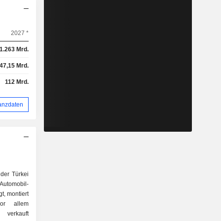
2027 *
1.263 Mrd.
47,15 Mrd.
112 Mrd.
anzdaten
der Türkei
Automobil-
gt, montiert
vor allem
 verkauft