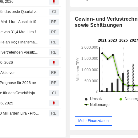
06, 2026
Ford Otomotiv Sanayi A.S. veröffentlicht Ergebniszahlen für das erste Quartal zum 31. März 2026
CI
Gewinn- und Verlustrech
Ford Otosan: Nettogewinn im ersten Quartal sinkt auf 5,5 Mrd. Lira - Ausblick für 2026 aktualisiert
RE
sowie Schätzungen
Ford Otosan: Türkei bewilligt staatliche Förderung in Höhe von 31,4 Mrd. Lira für Lkw-Investitionen in Europa
RE
Koç Holding, Arçelik und Koç-Gruppe verkaufen alle Anteile an Koç Finansman für 137 Millionen Dollar an Ford Otosan
RE
Ford Otosan ernennnt James Michael Baumbick zum stellvertretenden Vorsitzenden
RE
10, 2026
Aktie vor
RE
Ford Otosan: Jahresüberschuss fällt auf 33,99 Mrd. Lira, Prognose für 2026 bekanntgegeben
RE
Ford Otomotiv Sanayi A.S. veröffentlicht Jahresergebnisse für das Geschäftsjahr zum 31. Dezember 2025
CI
06, 2025
Ford Otosan: Nettogewinn im dritten Quartal sinkt auf 8,40 Milliarden Lira - Prognose angepasst
RE
Mehr Finanzdaten