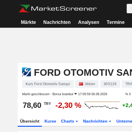
Märkte
Nachrichten
Analysen
Termine
FORD OTOMOTIV SA
Kurs Ford Otomotiv Sanayi
Aktien
905129
TR
Markt geschlossen -
Borsa Istanbul
17:09:59 06.08.2026
% 5 
78,60
-2,30 %
TRY
+2,
Übersicht
Kurse
Charts
Nachrichten
Untern