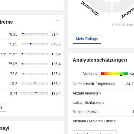
treme
78,35
81,4
Mehr Ratings
75,05
84,85
Jahr
75,05
135,4
Analystenschätzungen
75,05
135,4
Verkaufen
Ka
72,8
135,4
15,2
135,4
Durchschnittl. Empfehlung
AUF
Anzahl Analysten
2,74
135,4
Letzter Schlusskurs
se
Mittleres Kursziel
Abstand / Mittleres Kursziel
nayi