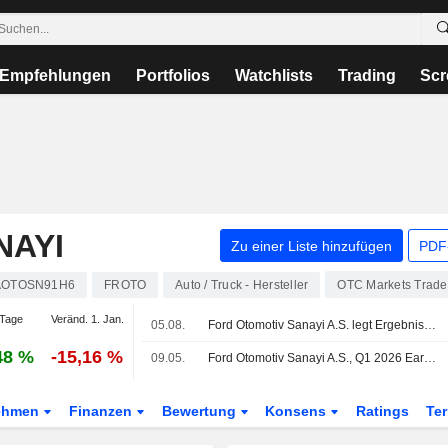
Empfehlungen
Portfolios
Watchlists
Trading
Scr
NAYI
Zu einer Liste hinzufügen
PDF-
AOTOSN91H6
FROTO
Auto / Truck - Hersteller
OTC Markets Trad
Tage
Veränd. 1. Jan.
05.08.
Ford Otomotiv Sanayi A.S. legt Ergebnisse für das zweite Quartal und das erste Halbjahr zum 30. Juni 2026 vor
48 %
-15,16 %
09.05.
Ford Otomotiv Sanayi A.S., Q1 2026 Earnings Call, May 06, 2026
ehmen
Finanzen
Bewertung
Konsens
Ratings
Te