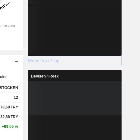
Mehr Top / Flop
Devisen / Forex
ufen
STOCKEN
12
78,60
TRY
132,88
TRY
+69,05 %