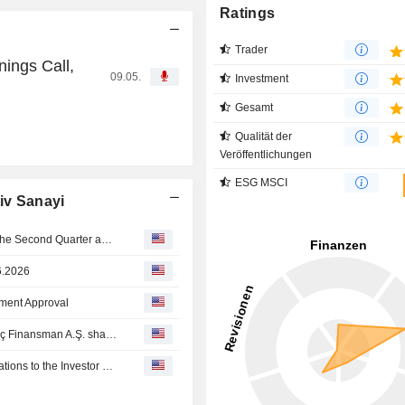
Ratings
Trader
ings Call,
09.05.
Investment
Gesamt
Qualität der
Veröffentlichungen
ESG MSCI
iv Sanayi
Ford Otomotiv Sanayi A.S. Reports Earnings Results for the Second Quarter and Six Months Ended June 30, 2026
6.2026
tment Approval
Ford Otomotiv Sanayi : Completion of the purchase of Koç Finansman A.Ş. shares
Ford Otomotiv Sanayi : Announcement Regarding Applications to the Investor Compensation Center for Shares Not Dematerialized Within the Prescribed Period