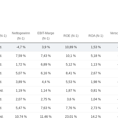
Nettogewinn
EBIT-Marge
Vers
(N-1)
ROE (N-1)
ROA (N-1)
(N-1)
(N-1)
d.
-4,7 %
3,9 %
10,89 %
1,53 %
d.
7,59 %
7,43 %
10,1 %
5,18 %
d.
1,72 %
6,89 %
5,12 %
1,13 %
d.
5,07 %
6,16 %
8,41 %
2,67 %
d.
3,89 %
4,4 %
5,53 %
1,98 %
rd.
1,19 %
1,14 %
1,87 %
0,81 %
d.
2,07 %
2,75 %
3,6 %
1,04 %
d.
5,47 %
7,63 %
7,76 %
2,73 %
rd.
10,74 %
11,46 %
23,01 %
14,2 %