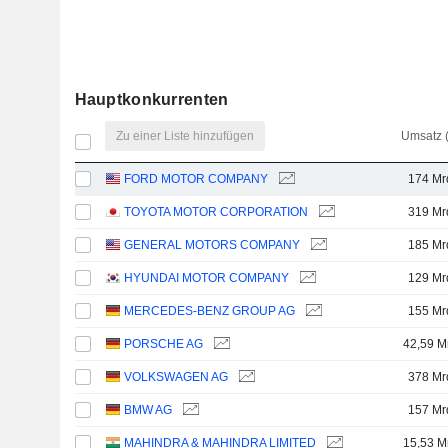
Hauptkonkurrenten
Zu einer Liste hinzufügen
Umsatz 
FORD MOTOR COMPANY
174 Mr
TOYOTA MOTOR CORPORATION
319 Mr
GENERAL MOTORS COMPANY
185 Mr
HYUNDAI MOTOR COMPANY
129 Mr
MERCEDES-BENZ GROUP AG
155 Mr
PORSCHE AG
42,59 M
VOLKSWAGEN AG
378 Mr
BMW AG
157 Mr
MAHINDRA & MAHINDRA LIMITED
15,53 M