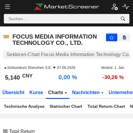
FOCUS MEDIA INFORMATION TECHNOLOGY CO., LTD.
5,140
¥
0,00 %
FOCUS MEDIA INFORMATION
TECHNOLOGY CO., LTD.
Sektoren-Chart Focus Media Information Technology Co., 
Schlusskurs
Shenzhen S.E.
07.08.2026
Veränd. 1. Jan.
CNY
0,00 %
5,140
-30,26 %
Übersicht
Kurse
Charts
Nachrichten
Unterneh
Technische Analyse
Statischer Chart
Total Return-Chart
N
Total Return