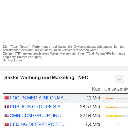
Die "Total Return" Performance beinhaltet die Dividendenausschüttungen für den
betreffenden Zeitraum, als ob sie zu 100% reinvestiert worden wären.
Die mit (TR) gekennzeichneten Werte werden mit ihrer "Total Return"-Performance
angezeigt (sofern verfügbar)
Schlusskurse
Sektor Werbung und Marketing - NEC
Kap.
Umsatzentw
FOCUS MEDIA INFORMATION TECHNOLOGY CO., LTD.
11 Mrd.
PUBLICIS GROUPE S.A.
28,57 Mrd.
OMNICOM GROUP., INC.
22,64 Mrd.
BEIJING DEEPZERO TECHNOLOGY CO., LTD.
7,4 Mrd.
-