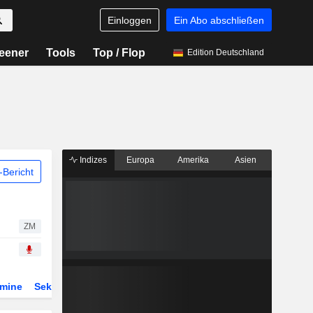
Einloggen
Ein Abo abschließen
eener
Tools
Top / Flop
Edition Deutschland
Indizes
Europa
Amerika
Asien
Bericht
ZM
rmine
Sektor
Derivate
ETFs