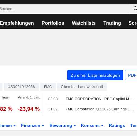
Empfehlungen
Portfolios
Watchlists
Trading
Scr
Zu einer Liste hinzufügen
PDF-
US3024913036
FMC
Chemie - Landwirtschaft
 Tage
Veränd. 1. Jan.
03.08.
FMC CORPORATION : RBC Capital Markets bekräftigt seine neutrale Bewertung
,82 %
-23,94 %
31.07.
FMC Corporation, Q2 2026 Earnings Call, Jul 30, 2026
ehmen
Finanzen
Bewertung
Konsens
Ratings
Te