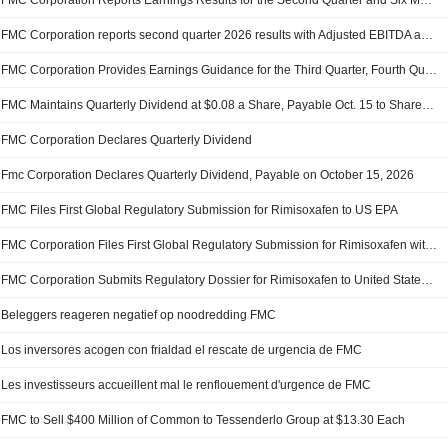
FMC Corporation Reports Earnings Results for the Second Quarter and Six Months Ended June 30, 2026
FMC Corporation reports second quarter 2026 results with Adjusted EBITDA above high end of guidance range and solid cash generation
FMC Corporation Provides Earnings Guidance for the Third Quarter, Fourth Quarter, Second Half of 2026 and Full Year 2026
FMC Maintains Quarterly Dividend at $0.08 a Share, Payable Oct. 15 to Shareholders of Record on Sept. 30
FMC Corporation Declares Quarterly Dividend
Fmc Corporation Declares Quarterly Dividend, Payable on October 15, 2026
FMC Files First Global Regulatory Submission for Rimisoxafen to US EPA
FMC Corporation Files First Global Regulatory Submission for Rimisoxafen with United States Environmental Protection Agency
FMC Corporation Submits Regulatory Dossier for Rimisoxafen to United States Environmental Protection Agency
Beleggers reageren negatief op noodredding FMC
Los inversores acogen con frialdad el rescate de urgencia de FMC
Les investisseurs accueillent mal le renflouement d'urgence de FMC
FMC to Sell $400 Million of Common to Tessenderlo Group at $13.30 Each