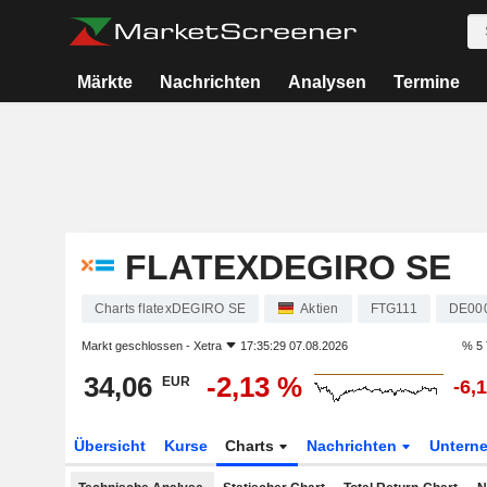
Märkte
Nachrichten
Analysen
Termine
FLATEXDEGIRO SE
Charts flatexDEGIRO SE
Aktien
FTG111
DE00
Markt geschlossen -
Xetra
17:35:29 07.08.2026
% 5 
34,06
-2,13 %
EUR
-6,
Übersicht
Kurse
Charts
Nachrichten
Untern