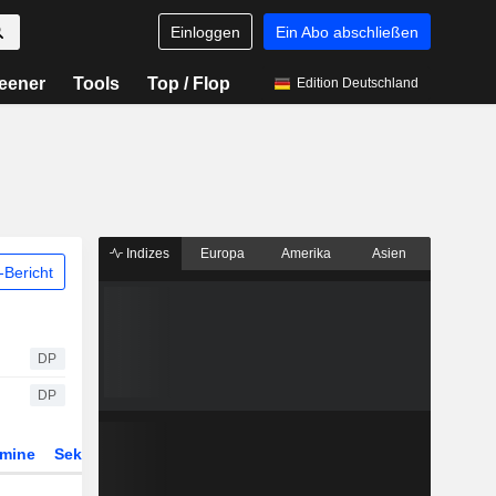
Einloggen
Ein Abo abschließen
eener
Tools
Top / Flop
Edition Deutschland
Indizes
Europa
Amerika
Asien
Bericht
DP
DP
rmine
Sektor
Derivate
ETFs