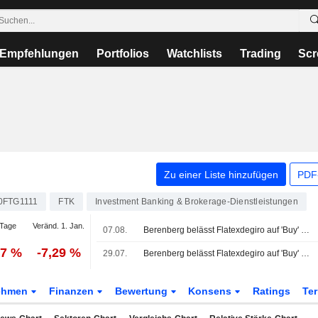
Empfehlungen
Portfolios
Watchlists
Trading
Scr
Zu einer Liste hinzufügen
PDF-
0FTG1111
FTK
Investment Banking & Brokerage-Dienstleistungen
Tage
Veränd. 1. Jan.
07.08.
Berenberg belässt Flatexdegiro auf 'Buy' - Ziel 48 Euro
17 %
-7,29 %
29.07.
Berenberg belässt Flatexdegiro auf 'Buy' - Ziel 48 Euro
ehmen
Finanzen
Bewertung
Konsens
Ratings
Te