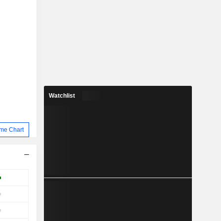
Watchlist
me Chart