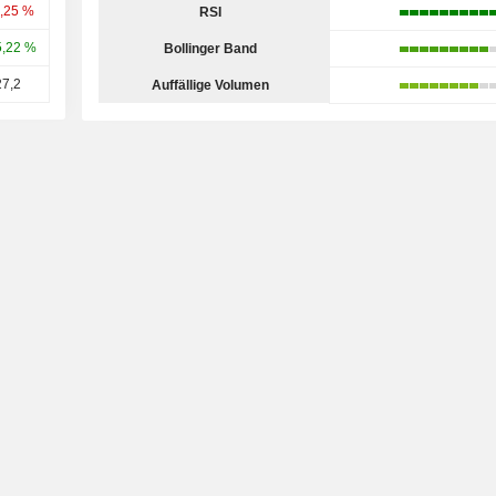
7,25 %
RSI
5,22 %
Bollinger Band
27,2
Auffällige Volumen