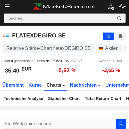
FLATEXDEGIRO SE
35,40
€
-0,62 %
FLATEXDEGIRO SE
Relative Stärke-Chart flatexDEGIRO SE
Aktien
Markt geschlossen -
Xetra
17:35:01 05.08.2026
Veränd. 1. Jan.
EUR
-0,62 %
35,40
-3,65 %
Übersicht
Kurse
Charts
Nachrichten
Unterneh
Technische Analyse
Statischer Chart
Total Return-Chart
N