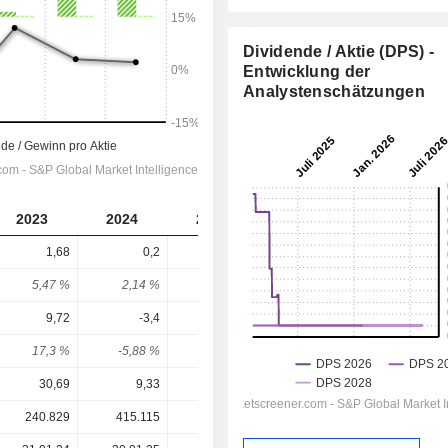
Dividende / Aktie (DPS) -
Entwicklung der
Analystenschätzungen
2023
2024
2025
2026
2027
1,68
0,2
0,04
0,04
0,04
5,47 %
2,14 %
0,32 %
0,29 %
0,29 %
9,72
-3,4
-0,5
0,3404
1,386
17,3 %
-5,88 %
-8 %
11,7 %
2,89 %
30,69
9,33
12,59
13,95
13,95
240.829
415.115
415.756
415.093
-