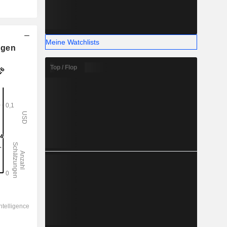
-
Meine Watchlists
ngen
Top / Flop