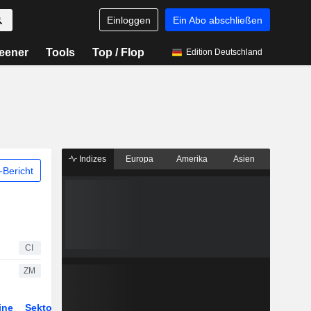
Einloggen
Ein Abo abschließen
eener
Tools
Top / Flop
Edition Deutschland
Indizes
Europa
Amerika
Asien
Bericht
CI
ZM
ine
Sektor
Derivate
ETFs