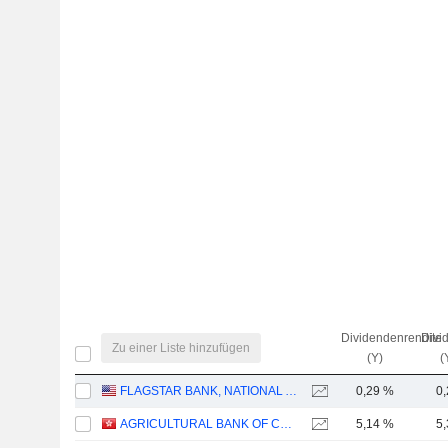
Dividendenrendite
Divi
Zu einer Liste hinzufügen
(Y)
(
FLAGSTAR BANK, NATIONAL ASSOCIATION
0,29 %
0
AGRICULTURAL BANK OF CHINA LIMITED
5,14 %
5