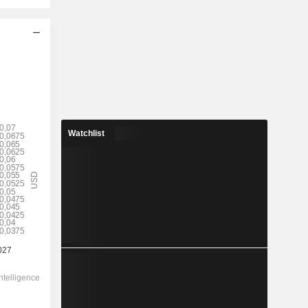
Watchlist
2028
0,04
0,29 %
1,988
2,01 %
13,95
-