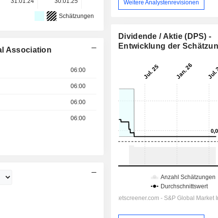
31.01.24
30.01.25
30.01.26
-
-
Weitere Analystenrevisionen
Schätzungen
Dividende / Aktie (DPS) -
Entwicklung der Schätzu
l Association
06:00
06:00
06:00
06:00