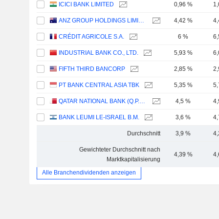
ICICI BANK LIMITED
0,96 %
1
ANZ GROUP HOLDINGS LIMITED
4,42 %
4
CRÉDIT AGRICOLE S.A.
6 %
6
INDUSTRIAL BANK CO., LTD.
5,93 %
6
FIFTH THIRD BANCORP
2,85 %
2
PT BANK CENTRAL ASIA TBK
5,35 %
5
QATAR NATIONAL BANK (Q.P.S.C.)
4,5 %
4
BANK LEUMI LE-ISRAEL B.M.
3,6 %
4
Durchschnitt
3,9 %
4
Gewichteter Durchschnitt nach
4,39 %
4
Marktkapitalisierung
Alle Branchendividenden anzeigen