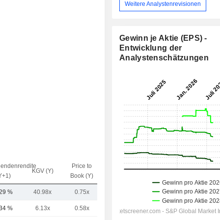
Weitere Analystenrevisionen
Gewinn je Aktie (EPS) -
Entwicklung der
Analystenschätzungen
dendenrendite
Price to
EV / Sales
KGV (Y)
Y+1)
Book (Y)
(Y)
,29 %
40.98x
0.75x
-
,34 %
6.13x
0.58x
-