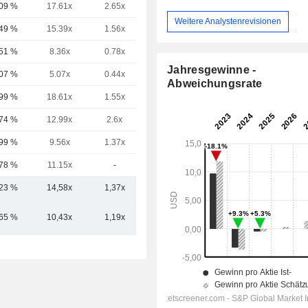
,09 %
17.61x
2.65x
-
Weitere Analystenrevisionen
,49 %
15.39x
1.56x
-
,51 %
8.36x
0.78x
-
Jahresgewinne -
,07 %
5.07x
0.44x
-
Abweichungsrate
,99 %
18.61x
1.55x
-
,74 %
12.99x
2.6x
-
,99 %
9.56x
1.37x
-
,78 %
11.15x
-
-
,23 %
14,58x
1,37x
,65 %
10,43x
1,19x