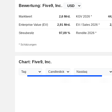
Bewertung: Five9, Inc.
Marktwert
2,6 Mrd.
KGV 2026 *
44
Enterprise Value (EV)
2,91 Mrd.
EV / Sales 2026 *
2
Streubesitz
97,09 %
Rendite 2026 *
* Schätzungen
Chart: Five9, Inc.