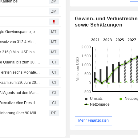
 Kaufen bei
ZM
ZM
Gewinn- und Verlustrech
sowie Schätzungen
(FIVN) Five9, Inc. erwartet für das 3. Quartal eine bereinigte Gewinnspanne je Aktie von 0,77 bis 0,81 USD
MT
Ergebnis-Flash (FIVN): Five9, Inc. meldet für Q2 einen Umsatz von 312,4 Mio., gegenüber der FactSet-Schätzung von 306,6 Mio.
MT
(FIVN) Five9, Inc. erwartet für Q3 eine Umsatzspanne von 316,0 Mio. USD bis 322,0 Mio. USD
MT
Five9, Inc. gibt ungeprüfte Ergebnisprognose für das dritte Quartal bis zum 30. September 2026 und das Geschäftsjahr bis zum 31. Dezember 2026
CI
Five9, Inc. legt Ergebnisse für das zweite Quartal und die ersten sechs Monate bis zum 30. Juni 2026 vor
CI
Five9, Inc. kündigt Änderungen im Management an – wirksam zum 29. Juni 2026
CI
Five9 bringt bahnbrechendes neues Release von Voice AI Agents auf den Markt – für die nächste Generation agentischer Self-Service-Lösungen
CI
Five9, Inc. kündigt den Übergang von Panos Kozanian, Executive Vice President Product Engineering, mit Wirkung zum 29. Juni 2026 an; Fortsetzung der Tätigkeit mindestens bis zum 4. September 2026
CI
Five9 Inc - Start einer beschleunigten Aktienrückkaufvereinbarung über 90 Millionen Dollar mit JPMorgan Chase Bank - SEC-Mitteilung
RE
Mehr Finanzdaten