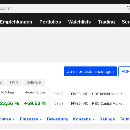
Empfehlungen
Portfolios
Watchlists
Trading
Scr
Zu einer Liste hinzufügen
PDF-
2
FIVN
Software
% 5 Tage
Veränd. 1. Jan.
07.08.
FIVE9, INC. : UBS behält seine Kaufempfehlung bei
23,56 %
+69,53 %
07.08.
FIVE9, INC. : RBC Capital Markets behält die Bewertung Kaufen bei
ehmen
Finanzen
Bewertung
Konsens
Ratings
Term