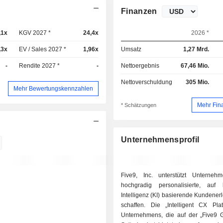
Finanzen
,1x
KGV 2027 *
24,4x
2026 *
,3x
EV / Sales 2027 *
1,96x
Umsatz
1,27 Mrd.
-
Rendite 2027 *
-
Nettoergebnis
67,46 Mio.
Nettoverschuldung
305 Mio.
Mehr Bewertungskennzahlen
Mehr Fin
* Schätzungen
Unternehmensprofil
Five9, Inc. unterstützt Unterneh
hochgradig personalisierte, auf k
Intelligenz (KI) basierende Kundener
schaffen. Die „Intelligent CX Pla
Unternehmens, die auf der „Five9 G