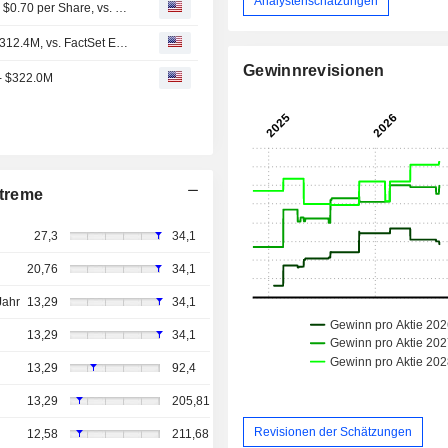
Analystenschätzungen
Earnings Flash (FIVN) Five9, Inc. Posts Q2 Adjusted EPS $0.70 per Share, vs. FactSet Est of $0.68
Earnings Flash (FIVN) Five9, Inc. Reports Q2 Revenue $312.4M, vs. FactSet Est of $306.6M
Gewinnrevisionen
- $322.0M
treme
27,3
34,1
20,76
34,1
Jahr
13,29
34,1
13,29
34,1
13,29
92,4
13,29
205,81
Revisionen der Schätzungen
12,58
211,68