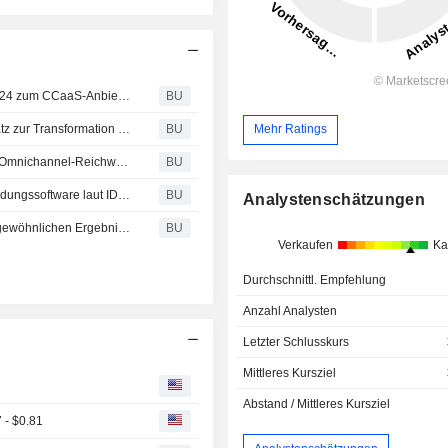
Five9 wurde auf der Verint Engage-Kundenkonferenz 2024 zum CCaaS-Anbieter des Jahres in Amerika ernannt
BU
Five9 kündigt neue End-to-End-KI-Suite und neuen Ansatz zur Transformation von Enterprise CX an
BU
Mehr Ratings
Five9 übernimmt Acqueon, um seine branchenführende Omnichannel-Reichweite und Journey-Orchestrierung für Unternehmen auszubauen
BU
Five9 ist Leader bei Contact Center-as-a-Service-Anwendungssoftware laut IDC MarketScape 2024
BU
Analystenschätzungen
Gründliche Analyse von Five9 beweist: KI führt zu außergewöhnlichen Ergebnissen im Gesundheitsbereich
BU
Verkaufen
Ka
Durchschnittl. Empfehlung
Anzahl Analysten
Letzter Schlusskurs
Mittleres Kursziel
Abstand / Mittleres Kursziel
 - $0.81