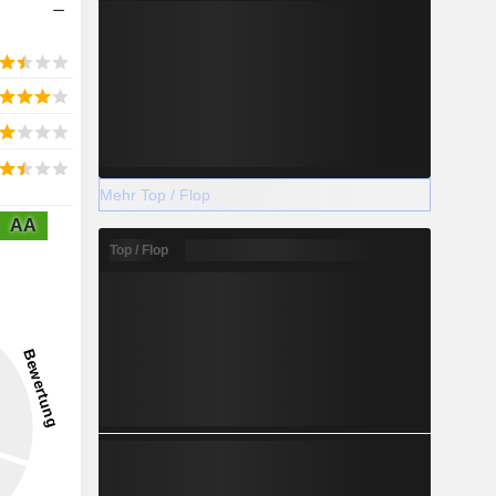
Mehr Top / Flop
AA
Top / Flop