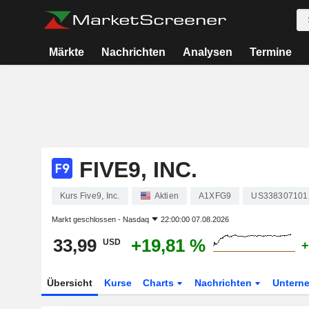
Märkte
Nachrichten
Analysen
Termine
FIVE9, INC.
Kurs Five9, Inc.
Aktien
A1XFG9
US338307101
Markt geschlossen -
Nasdaq
22:00:00 07.08.2026
33,99
+19,81 %
USD
+
Übersicht
Kurse
Charts
Nachrichten
Untern