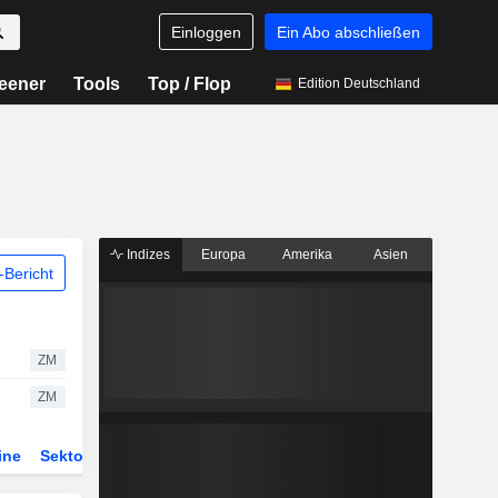
Einloggen
Ein Abo abschließen
eener
Tools
Top / Flop
Edition Deutschland
Indizes
Europa
Amerika
Asien
Bericht
ZM
ZM
ine
Sektor
Derivate
ETFs