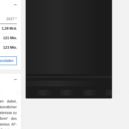
2027 *
1,39 Mrd.
121 Mio.
123 Mio.
anzdaten
men dabei,
ünstlicher
lebnisse zu
tform“ des
enius AI“-