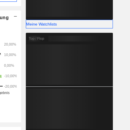
nung
Meine Watchlists
Top / Flop