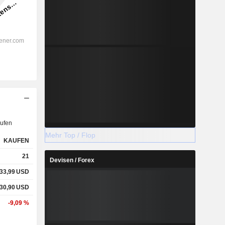
ufen
Mehr Top / Flop
KAUFEN
21
Devisen / Forex
33,99
USD
30,90
USD
-9,09 %