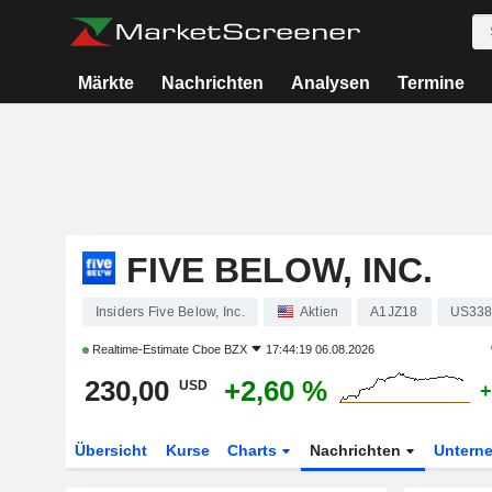
Märkte
Nachrichten
Analysen
Termine
FIVE BELOW, INC.
Insiders Five Below, Inc.
Aktien
A1JZ18
US33
Realtime-Estimate
Cboe BZX
17:44:19 06.08.2026
230,00
+2,60 %
USD
+
Übersicht
Kurse
Charts
Nachrichten
Untern