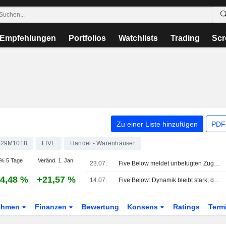
Empfehlungen
Portfolios
Watchlists
Trading
Scr
Zu einer Liste hinzufügen
PDF-
829M1018
FIVE
Handel - Warenhäuser
% 5 Tage
Veränd. 1. Jan.
23.07.
Five Below meldet unbefugten Zugriff auf Mitarbeiter-Computer
4,48 %
+21,57 %
14.07.
Five Below: Dynamik bleibt stark, da Preisgestaltung, Frequenz und Kundenbindung gesund bleiben, so UBS
ehmen
Finanzen
Bewertung
Konsens
Ratings
Term