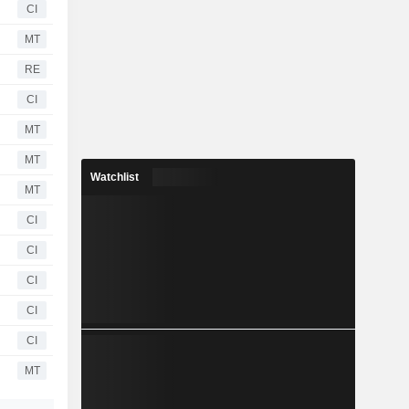
CI
MT
RE
CI
MT
MT
Watchlist
MT
CI
CI
CI
CI
CI
MT