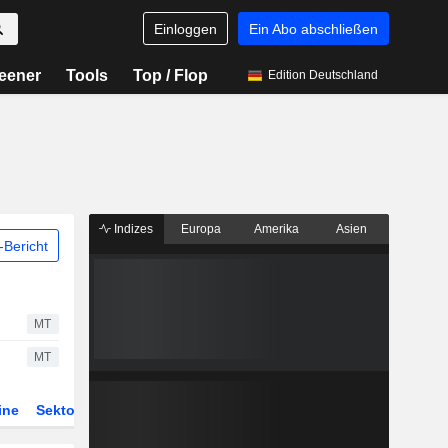
Einloggen
Ein Abo abschließen
eener
Tools
Top / Flop
Edition Deutschland
Indizes
Europa
Amerika
Asien
Bericht
MT
MT
ine
Sektor
Derivate
ETFs