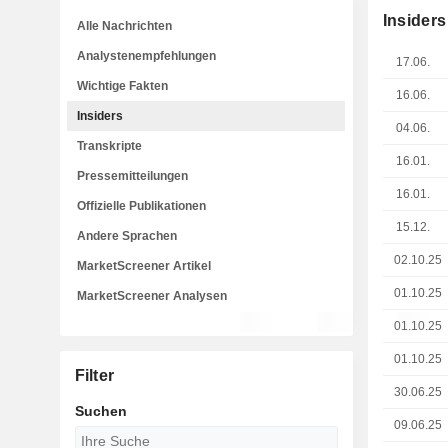
Insiders
Alle Nachrichten
Analystenempfehlungen
17.06.
Wichtige Fakten
16.06.
Insiders
04.06.
Transkripte
16.01.
Pressemitteilungen
16.01.
Offizielle Publikationen
15.12.
Andere Sprachen
02.10.25
MarketScreener Artikel
01.10.25
MarketScreener Analysen
01.10.25
01.10.25
Filter
30.06.25
Suchen
09.06.25