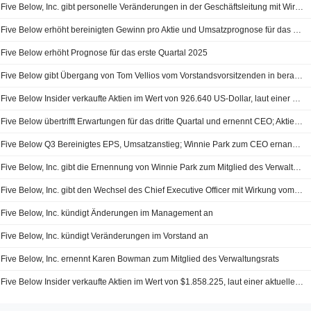
Five Below, Inc. gibt personelle Veränderungen in der Geschäftsleitung mit Wirkung zum 6. Juni 2025 bekannt
Five Below erhöht bereinigten Gewinn pro Aktie und Umsatzprognose für das erste Quartal; Vorstandsvorsitzender Tom Vellios tritt zurück
Five Below erhöht Prognose für das erste Quartal 2025
Five Below gibt Übergang von Tom Vellios vom Vorstandsvorsitzenden in beratende Funktion bekannt
Five Below Insider verkaufte Aktien im Wert von 926.640 US-Dollar, laut einer aktuellen SEC-Meldung
Five Below übertrifft Erwartungen für das dritte Quartal und ernennt CEO; Aktie springt nachbörslich
Five Below Q3 Bereinigtes EPS, Umsatzanstieg; Winnie Park zum CEO ernannt; Aktien steigen nachbörslich
Five Below, Inc. gibt die Ernennung von Winnie Park zum Mitglied des Verwaltungsrats mit Wirkung vom 16. Dezember 2024 bekannt
Five Below, Inc. gibt den Wechsel des Chief Executive Officer mit Wirkung vom 16. Dezember 2024 bekannt
Five Below, Inc. kündigt Änderungen im Management an
Five Below, Inc. kündigt Veränderungen im Vorstand an
Five Below, Inc. ernennt Karen Bowman zum Mitglied des Verwaltungsrats
Five Below Insider verkaufte Aktien im Wert von $1.858.225, laut einer aktuellen SEC Einreichung