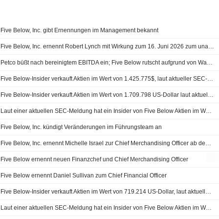
Five Below, Inc. gibt Ernennungen im Management bekannt
Five Below, Inc. ernennt Robert Lynch mit Wirkung zum 16. Juni 2026 zum unabhängigen Verwaltungsratsmitglied
Petco büßt nach bereinigtem EBITDA ein; Five Below rutscht aufgrund von Wachstumsbedenken ab | Stock Movers
Five Below-Insider verkauft Aktien im Wert von 1.425.775$, laut aktueller SEC-Meldung
Five Below-Insider verkauft Aktien im Wert von 1.709.798 US-Dollar laut aktueller SEC-Meldung
Laut einer aktuellen SEC-Meldung hat ein Insider von Five Below Aktien im Wert von 1.091.040 US-Dollar verkauft
Five Below, Inc. kündigt Veränderungen im Führungsteam an
Five Below, Inc. ernennt Michelle Israel zur Chief Merchandising Officer ab dem 6. Oktober 2025
Five Below ernennt neuen Finanzchef und Chief Merchandising Officer
Five Below ernennt Daniel Sullivan zum Chief Financial Officer
Five Below-Insider verkauft Aktien im Wert von 719.214 US-Dollar, laut aktueller SEC-Meldung
Laut einer aktuellen SEC-Meldung hat ein Insider von Five Below Aktien im Wert von 598.200 US-Dollar verkauft.