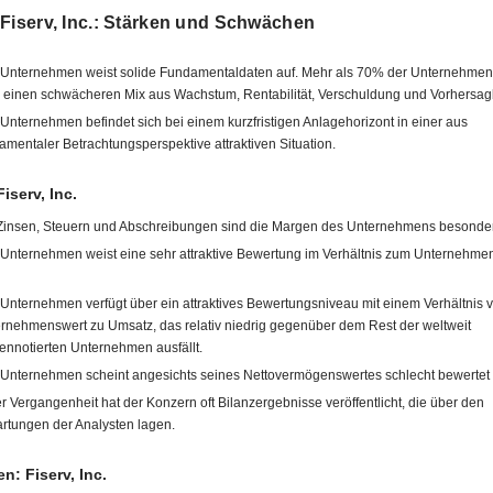
 Fiserv, Inc.: Stärken und Schwächen
Unternehmen weist solide Fundamentaldaten auf. Mehr als 70% der Unternehmen
 einen schwächeren Mix aus Wachstum, Rentabilität, Verschuldung und Vorhersagb
Unternehmen befindet sich bei einem kurzfristigen Anlagehorizont in einer aus
amentaler Betrachtungsperspektive attraktiven Situation.
iserv, Inc.
Zinsen, Steuern und Abschreibungen sind die Margen des Unternehmens besonde
Unternehmen weist eine sehr attraktive Bewertung im Verhältnis zum Unternehm
Unternehmen verfügt über ein attraktives Bewertungsniveau mit einem Verhältnis 
rnehmenswert zu Umsatz, das relativ niedrig gegenüber dem Rest der weltweit
ennotierten Unternehmen ausfällt.
Unternehmen scheint angesichts seines Nettovermögenswertes schlecht bewertet 
er Vergangenheit hat der Konzern oft Bilanzergebnisse veröffentlicht, die über den
rtungen der Analysten lagen.
: Fiserv, Inc.