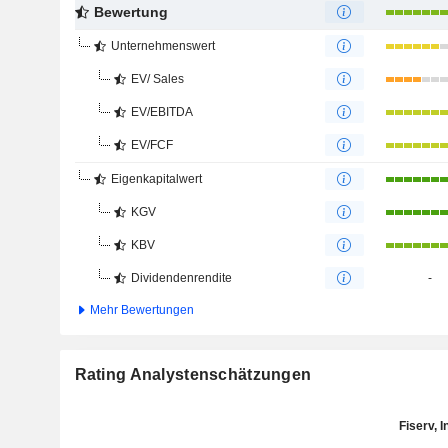
Bewertung
Unternehmenswert
EV/ Sales
EV/EBITDA
EV/FCF
Eigenkapitalwert
KGV
KBV
Dividendenrendite
-
Mehr Bewertungen
Rating Analystenschätzungen
Fiserv, I