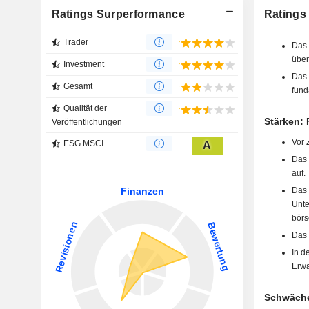
Ratings Surperformance
Ratings
Trader
Das 
über
Investment
Das 
Gesamt
fund
Qualität der
Stärken: F
Veröffentlichungen
Vor 
ESG MSCI
A
Das 
auf.
Das 
Unte
börs
Das 
In d
Erwa
Schwächen