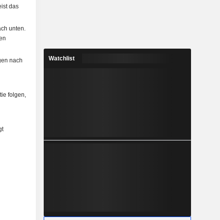
ist das
ach unten.
en
Watchlist
gen nach
ie folgen,
gt