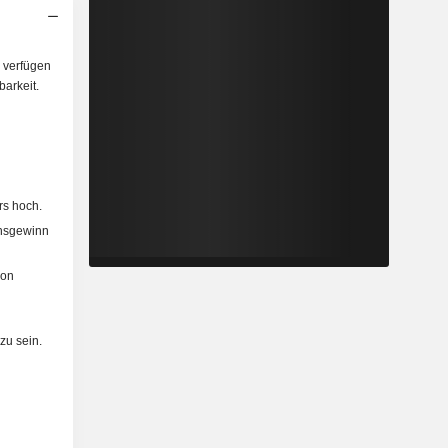
 verfügen
arkeit.
rs hoch.
ensgewinn
von
zu sein.