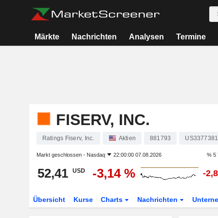
Märkte
Nachrichten
Analysen
Termine
FISERV, INC.
Ratings Fiserv, Inc.
Aktien
881793
US3377381
Markt geschlossen -
Nasdaq
22:00:00 07.08.2026
% 5 
52,41
-3,14 %
USD
-2,
Übersicht
Kurse
Charts
Nachrichten
Untern