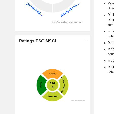
Mit 
Unte
Die 
Die 
korri
In d
unten
Ratings ESG MSCI
Der 
In d
deut
In d
Die 
Schw