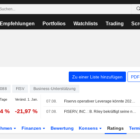
Empfehlungen
Portfolios
Watchlists
Trading
Scr
Zu einer Liste hinzufügen
PDF-
088
FISV
Business-Unterstützung
Tage
Veränd. 1. Jan.
07.08.
Fiservs operativer Leverage könnte 2027 zurückkehren, sagt RBC
84 %
-21,97 %
07.08.
FISERV, INC. : B. Riley bekräftigt seine neutrale Bewertung
ehmen
Finanzen
Bewertung
Konsens
Ratings
Term