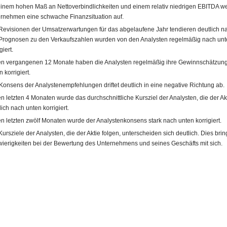
einem hohen Maß an Nettoverbindlichkeiten und einem relativ niedrigen EBITDA we
rnehmen eine schwache Finanzsituation auf.
Revisionen der Umsatzerwartungen für das abgelaufene Jahr tendieren deutlich n
Prognosen zu den Verkaufszahlen wurden von den Analysten regelmäßig nach unt
giert.
en vergangenen 12 Monate haben die Analysten regelmäßig ihre Gewinnschätzun
 korrigiert.
Konsens der Analystenempfehlungen driftet deutlich in eine negative Richtung ab.
en letzten 4 Monaten wurde das durchschnittliche Kursziel der Analysten, die der Akt
lich nach unten korrigiert.
en letzten zwölf Monaten wurde der Analystenkonsens stark nach unten korrigiert.
Kursziele der Analysten, die der Aktie folgen, unterscheiden sich deutlich. Dies brin
ierigkeiten bei der Bewertung des Unternehmens und seines Geschäfts mit sich.