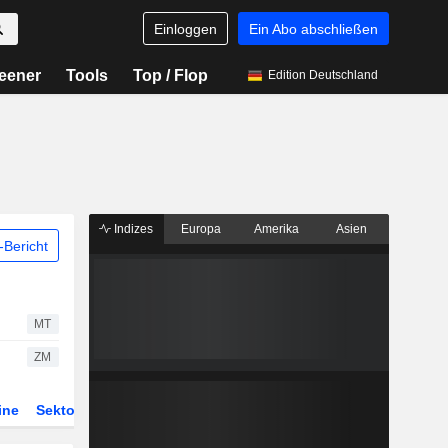
Einloggen
Ein Abo abschließen
eener
Tools
Top / Flop
Edition Deutschland
Indizes
Europa
Amerika
Asien
Bericht
MT
ZM
ine
Sektor
Derivate
ETFs