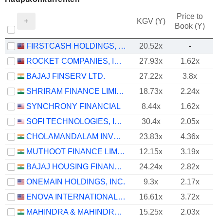
Price to
KGV (Y)
Book (Y)
FIRSTCASH HOLDINGS, INC.
20.52x
-
ROCKET COMPANIES, INC.
27.93x
1.62x
BAJAJ FINSERV LTD.
27.22x
3.8x
SHRIRAM FINANCE LIMITED
18.73x
2.24x
SYNCHRONY FINANCIAL
8.44x
1.62x
SOFI TECHNOLOGIES, INC.
30.4x
2.05x
CHOLAMANDALAM INVESTMENT AND FINANCE COMPANY LIMITED
23.83x
4.36x
MUTHOOT FINANCE LIMITED
12.15x
3.19x
BAJAJ HOUSING FINANCE LIMITED
24.24x
2.82x
ONEMAIN HOLDINGS, INC.
9.3x
2.17x
ENOVA INTERNATIONAL, INC.
16.61x
3.72x
MAHINDRA & MAHINDRA FINANCIAL SERVICES LIMITED
15.25x
2.03x