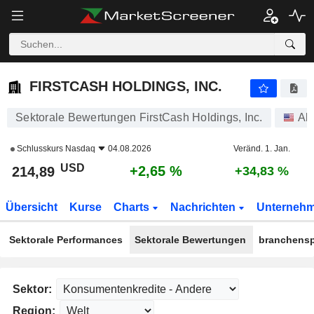
FIRSTCASH HOLDINGS, INC.
214,89
$
+2,65 %
FIRSTCASH HOLDINGS, INC.
Sektorale Bewertungen FirstCash Holdings, Inc.
Akt
Schlusskurs
Nasdaq
04.08.2026
Veränd. 1. Jan.
USD
+2,65 %
214,89
+34,83 %
Übersicht
Kurse
Charts
Nachrichten
Unterneh
Sektorale Performances
Sektorale Bewertungen
branchensp
Sektor:
Region: