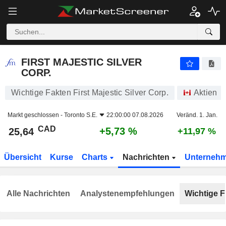
FIRST MAJESTIC SILVER CORP.
25,64
$
+5,73 %
FIRST MAJESTIC SILVER
CORP.
Wichtige Fakten First Majestic Silver Corp.
Aktien
Markt geschlossen -
Toronto S.E.
22:00:00 07.08.2026
Veränd. 1. Jan.
CAD
+5,73 %
25,64
+11,97 %
Übersicht
Kurse
Charts
Nachrichten
Unterneh
Alle Nachrichten
Analystenempfehlungen
Wichtige F