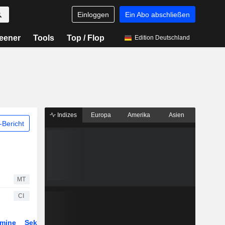
Einloggen
Ein Abo abschließen
eener
Tools
Top / Flop
Edition Deutschland
Indizes
Europa
Amerika
Asien
Bericht
MT
CI
rmine
Sektor
ETFs