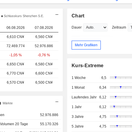
Chart
Schlusskurs Shenzhen S.E.
Dauer
Zeitraum
06.08.2026
07.08.2026
6,610 CN¥
6,560 CN¥
Mehr Grafiken
72.469.774
52.976.886
-1,05 %
-0,76 %
6,650 CN¥
6,580 CN¥
Kurs-Extreme
6,770 CN¥
6,600 CN¥
1 Woche
6,5
6,570 CN¥
6,500 CN¥
1 Monat
6,34
Laufendes Jahr
6,12
n
Märkte
1 Jahr
6,12
men
52.976.886
3 Jahre
4,75
 Volumen 20 Tage
55.170.326
5 Jahre
4,75