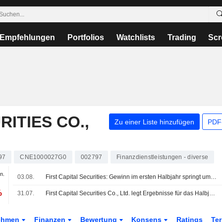
Empfehlungen
Portfolios
Watchlists
Trading
Scr
RITIES CO.,
Zu einer Liste hinzufügen
PDF-
97
CNE1000027G0
002797
Finanzdienstleistungen - diverse
n.
03.08.
First Capital Securities: Gewinn im ersten Halbjahr springt um 42%, Umsatz steigt um 18%
%
31.07.
First Capital Securities Co., Ltd. legt Ergebnisse für das Halbjahr zum 30. Juni 2026 vor
ehmen
Finanzen
Bewertung
Konsens
Ratings
Te