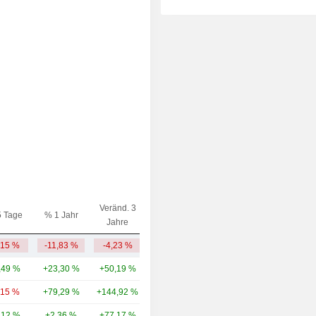
Veränd. 3
5 Tage
% 1 Jahr
Kap.($)
Jahre
,15 %
-11,83 %
-4,23 %
4,11 Mrd.
,49 %
+23,30 %
+50,19 %
69,33 Mrd.
,15 %
+79,29 %
+144,92 %
44,91 Mrd.
,12 %
+2,36 %
+77,17 %
14,24 Mrd.