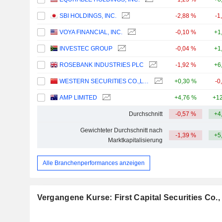
SBI HOLDINGS, INC.
-2,88 %
-1
VOYA FINANCIAL, INC.
-0,10 %
+1
INVESTEC GROUP
-0,04 %
+1
ROSEBANK INDUSTRIES PLC
-1,92 %
+6
WESTERN SECURITIES CO.,LTD.
+0,30 %
-0
AMP LIMITED
+4,76 %
+12
Durchschnitt
-0,57 %
+4
Gewichteter Durchschnitt nach
-1,39 %
+5
Marktkapitalisierung
Alle Branchenperformances anzeigen
Vergangene Kurse: First Capital Securities Co., 