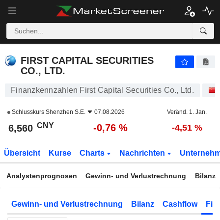
FIRST CAPITAL SECURITIES CO., LTD.
6,560
¥
-0,76 %
FIRST CAPITAL SECURITIES
CO., LTD.
Finanzkennzahlen First Capital Securities Co., Ltd.
Schlusskurs
Shenzhen S.E.
07.08.2026
Veränd. 1. Jan.
CNY
-0,76 %
6,560
-4,51 %
Übersicht
Kurse
Charts
Nachrichten
Unterneh
Analystenprognosen
Gewinn- und Verlustrechnung
Bilanz
Gewinn- und Verlustrechnung
Bilanz
Cashflow
Fin