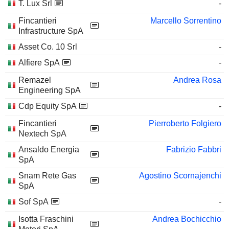
T. Lux Srl
-
Fincantieri
Marcello Sorrentino
Infrastructure SpA
Asset Co. 10 Srl
-
Alfiere SpA
-
Remazel
Andrea Rosa
Engineering SpA
Cdp Equity SpA
-
Fincantieri
Pierroberto Folgiero
Nextech SpA
Ansaldo Energia
Fabrizio Fabbri
SpA
Snam Rete Gas
Agostino Scornajenchi
SpA
Sof SpA
-
Isotta Fraschini
Andrea Bochicchio