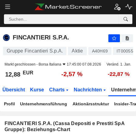
FINCANTIERI S.P.A.
12,88
€
-2,57 %
FINCANTIERI S.P.A.
Gruppe Fincantieri S.p.A.
Aktie
A40H69
IT000559
Markt geschlossen -
Borsa Italiana
17:45:00 07.08.2026
Veränd. 1. Jan.
EUR
-2,57 %
12,88
-22,87 %
Übersicht
Kurse
Charts
Nachrichten
Unterneh
Profil
Unternehmensführung
Aktionärsstruktur
Insider-Tr
FINCANTIERI S.P.A. (Cassa Depositi e Prestiti SpA
Gruppe): Beziehungs-Chart