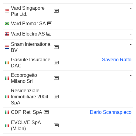
Vard Singapore
-
Pte Ltd.
Vard Promar SA
-
Vard Electro AS
-
Snam International
-
BV
Gasrule Insurance
Saverio Ratto
DAC
Ecoprogetto
-
Milano Srl
Residenziale
-
Immobiliare 2004
SpA
CDP Reti SpA
Dario Scannapieco
EVOLVE SpA
-
(Milan)