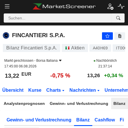
FINCANTIERI S.P.A.
13,22
€
-0,75 %
FINCANTIERI S.P.A.
Bilanz Fincantieri S.p.A.
Aktien
A40H69
IT000
Markt geschlossen -
Borsa Italiana
Nachbörslich
17:45:00 06.08.2026
21:37:14
EUR
-0,75 %
13,22
13,26
+0,34 %
Übersicht
Kurse
Charts
Nachrichten
Unterneh
Analystenprognosen
Gewinn- und Verlustrechnung
Bilanz
Gewinn- und Verlustrechnung
Bilanz
Cashflow
Fin