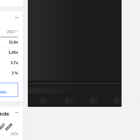
2027 *
11,6x
1,45x
3,7x
3 %
hlen
ende