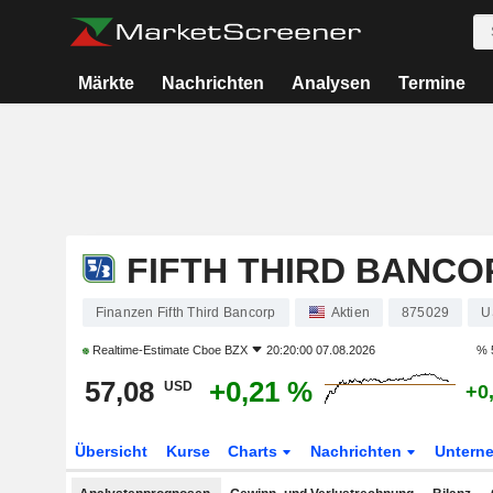
Märkte
Nachrichten
Analysen
Termine
FIFTH THIRD BANCO
Finanzen Fifth Third Bancorp
Aktien
875029
U
Realtime-Estimate
Cboe BZX
20:20:00 07.08.2026
% 
57,08
+0,21 %
USD
+0
Übersicht
Kurse
Charts
Nachrichten
Untern