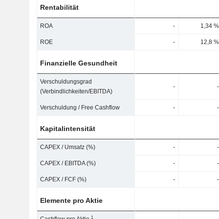
Rentabilität
ROA
-
1,34 %
ROE
-
12,8 %
Finanzielle Gesundheit
Verschuldungsgrad
-
-
(Verbindlichkeiten/EBITDA)
Verschuldung / Free Cashflow
-
-
Kapitalintensität
CAPEX / Umsatz (%)
-
-
CAPEX / EBITDA (%)
-
-
CAPEX / FCF (%)
-
-
Elemente pro Aktie
1