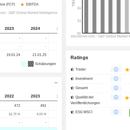
2023
2024
2025
2026
2027
-
-
-
-
-
-
-
-
-
-
19.01.24
21.01.25
20.01.26
-
-
Ratings
Schätzungen
Trader
Investment
Gesamt
2022
2023
2024
2025
Qualität der
Veröffentlichungen
472
491
414
709
ESG MSCI
52,75 %
4,03 %
-15,68 %
71,26 %
-
-
-
-