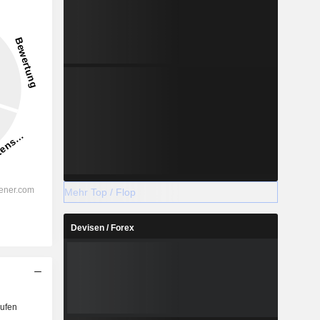
2027
2028
-
-
-
Mehr Top / Flop
%
46,69 %
40,61 %
Devisen / Forex
%
42,47 %
42,55 %
%
31,7 %
32,04 %
-
-
-
-
-
-
ufen