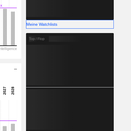
-
Meine Watchlists
Top / Flop