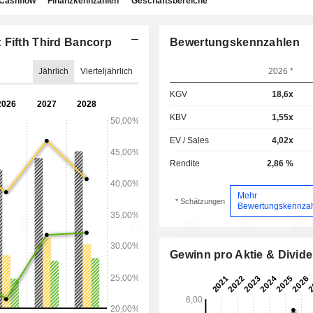
Cashflow
Finanzkennzahlen
Geschäftsbereiche
 Fifth Third Bancorp
Bewertungskennzahlen
Jährlich
Vierteljährlich
2026 *
KGV
18,6x
KBV
1,55x
EV / Sales
4,02x
Rendite
2,86 %
Mehr
* Schätzungen
Bewertungskennza
Gewinn pro Aktie & Divid