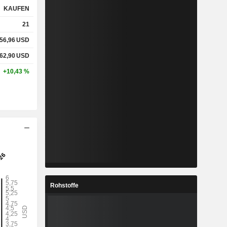
KAUFEN
21
%
1,44 %
1,44 %
56,96
USD
%
12,8 %
12,94 %
62,90
USD
+10,43 %
-
-
-
-
-
-
-
-
-
-
-
-
Rohstoffe
-
-
-