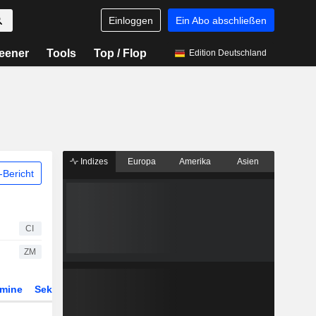
Einloggen
Ein Abo abschließen
eener
Tools
Top / Flop
Edition Deutschland
Indizes
Europa
Amerika
Asien
Bericht
CI
ZM
rmine
Sektor
Derivate
ETFs