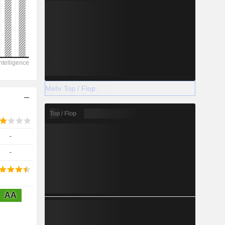
2028
-
-
Mehr Top / Flop
-
Top / Flop
-
-
AA