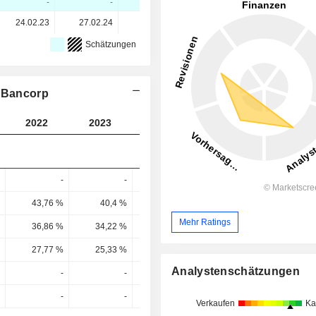
-
-
-
-
24.02.23
27.02.24
24.02.25
24.02.26
Schätzungen
d Bancorp
2022
2023
2024
2025
2026
-
-
-
-
43,76 %
40,4 %
40,81 %
43,08 %
38,51 
Mehr Ratings
36,86 %
34,22 %
34,29 %
35,53 %
29,37 
27,77 %
25,33 %
25,34 %
26,29 %
21,44 
Analystenschätzungen
-
-
-
-
-
-
-
-
Verkaufen
Ka