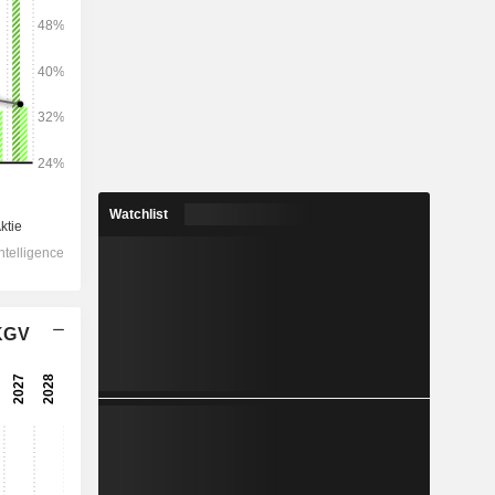
2028
14.646
4,95 %
-
Watchlist
-
5.947
-8,72 %
 KGV
-
6.231
5,15 %
4.693
6,07 %