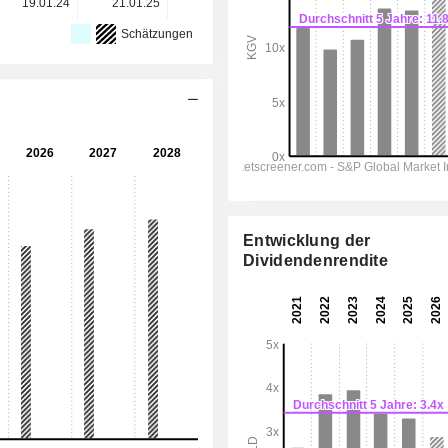
19.01.24
21.01.25
20.01.26
-
-
Schätzungen
Entwicklung der
Dividendenrendite