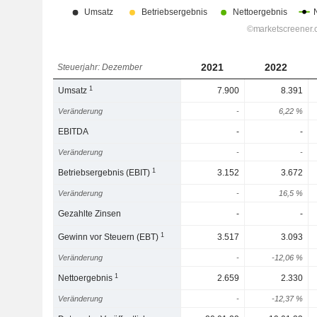
2021
2022
Steuerjahr: Dezember
1
Umsatz
7.900
8.391
Veränderung
-
6,22 %
EBITDA
-
-
Veränderung
-
-
1
Betriebsergebnis (EBIT)
3.152
3.672
Veränderung
-
16,5 %
Gezahlte Zinsen
-
-
1
Gewinn vor Steuern (EBT)
3.517
3.093
Veränderung
-
-12,06 %
1
Nettoergebnis
2.659
2.330
Veränderung
-
-12,37 %