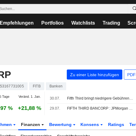
Empfehlungen
Portfolios
Watchlists
Trading
Scr
RP
Zu einer Liste hinzufügen
PDF-
S3167731005
FITB
Banken
5 Tage
Veränd. 1. Jan.
30.07.
Fifth Third bringt niedrigere Gebühren, frühere Gehaltsgutschriften und neue Alltagsbanking-Vorteile für Comerica-Kunden
,97 %
+21,88 %
29.07.
FIFTH THIRD BANCORP : JPMorgan Chase bekräftigt seine Kaufempfehlung
ehmen
Finanzen
Bewertung
Konsens
Ratings
Te