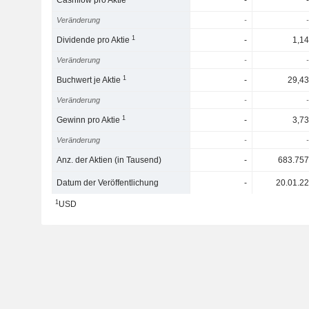
Cashflow pro Aktie
-
-
Veränderung
-
-
1
Dividende pro Aktie
-
1,14
Veränderung
-
-
1
Buchwert je Aktie
-
29,43
Veränderung
-
-
1
Gewinn pro Aktie
-
3,73
Veränderung
-
-
Anz. der Aktien (in Tausend)
-
683.757
Datum der Veröffentlichung
-
20.01.22
1
USD