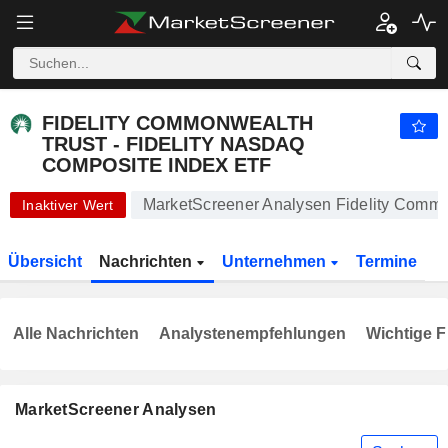
FIDELITY COMMONWEALTH TRUST - FIDELITY NASDAQ COMPOSITE INDEX ETF
541,17
$
-0,67 %
FIDELITY COMMONWEALTH
TRUST - FIDELITY NASDAQ
COMPOSITE INDEX ETF
MarketScreener Analysen Fidelity Commo
Inaktiver Wert
Übersicht
Nachrichten
Unternehmen
Termine
Alle Nachrichten
Analystenempfehlungen
Wichtige F
MarketScreener Analysen