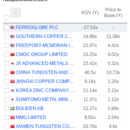
Price to
KGV (Y)
Book (Y)
FERROGLOBE PLC
-27.53x
-
SOUTHERN COPPER CORPORATION
24.86x
11.58x
FREEPORT-MCMORAN INC.
22.97x
4.42x
CMOC GROUP LIMITED
13.25x
4.02x
JX ADVANCED METALS CORPORATION
23.42x
5.32x
CHINA TUNGSTEN AND HIGHTECH MATERIALS CO.,LTD
40.5x
10.73x
JIANGXI COPPER COMPANY LIMITED
9.16x
1.25x
KOREA ZINC COMPANY, LTD.
21.14x
2.11x
SUMITOMO METAL MINING CO., LTD.
11.37x
1.12x
BOLIDEN AB
12.27x
1.69x
MMG LIMITED
8.91x
2.54x
XIAMEN TUNGSTEN CO.,LTD.
20.78x
4.8x