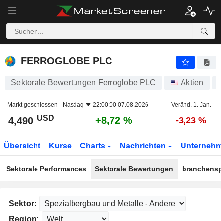
FERROGLOBE PLC
4,490
$
+8,72 %
FERROGLOBE PLC
Sektorale Bewertungen Ferroglobe PLC
Aktien
Markt geschlossen -
Nasdaq
22:00:00 07.08.2026
Veränd. 1. Jan.
USD
+8,72 %
4,490
-3,23 %
Übersicht
Kurse
Charts
Nachrichten
Unterneh
Sektorale Performances
Sektorale Bewertungen
branchensp
Sektor:
Region: