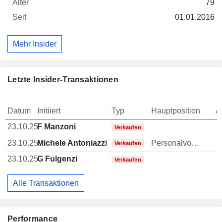
79
01.01.2016
Mehr Insider
Letzte Insider-Transaktionen
Datum
Initiiert
Typ
Hauptposition
A
23.10.25
F Manzoni
Verkaufen
23.10.25
Michele Antoniazzi
Personalvorstand
Verkaufen
23.10.25
G Fulgenzi
Verkaufen
Alle Transaktionen
Performance