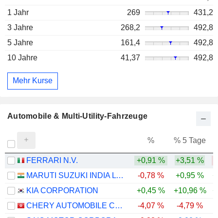
1 Jahr
269
431,2
3 Jahre
268,2
492,8
5 Jahre
161,4
492,8
10 Jahre
41,37
492,8
Mehr Kurse
Automobile & Multi-Utility-Fahrzeuge
%
% 5 Tage
%
FERRARI N.V.
+0,91 %
+3,51 %
MARUTI SUZUKI INDIA LTD
-0,78 %
+0,95 %
+
KIA CORPORATION
+0,45 %
+10,96 %
+
CHERY AUTOMOBILE CO., LTD.
-4,07 %
-4,79 %