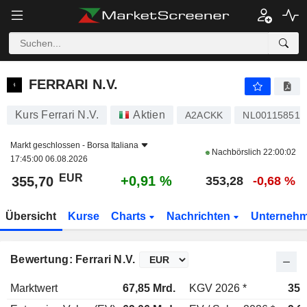
FERRARI N.V.
355,70
€
+0,91 %
FERRARI N.V.
Kurs Ferrari N.V.
Aktien
A2ACKK
NL001158514
Markt geschlossen -
Borsa Italiana
Nachbörslich
22:00:02
17:45:00 06.08.2026
EUR
+0,91 %
355,70
353,28
-0,68 %
Übersicht
Kurse
Charts
Nachrichten
Unterneh
Bewertung: Ferrari N.V.
Marktwert
67,85 Mrd.
KGV 2026 *
35,