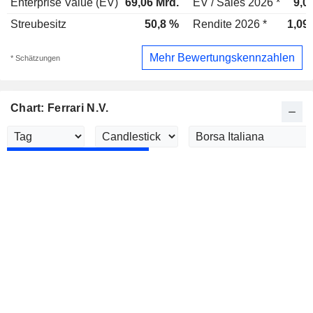
Enterprise Value (EV)
69,06 Mrd.
EV / Sales 2026 *
9,0
Streubesitz
50,8 %
Rendite 2026 *
1,09
Mehr Bewertungskennzahlen
* Schätzungen
Chart: Ferrari N.V.