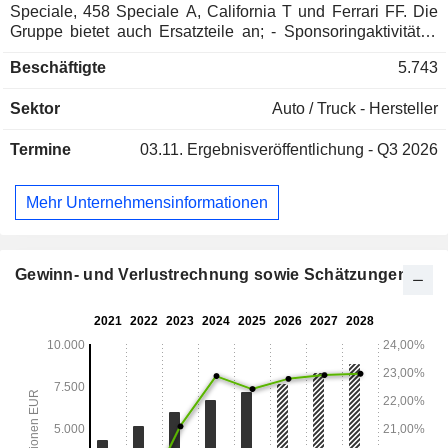
Speciale, 458 Speciale A, California T und Ferrari FF. Die
Gruppe bietet auch Ersatzteile an; - Sponsoringaktivitäten
(11,5 %); - Sonstiges (4,5 %). Der Nettoumsatz verteilt sich
Beschäftigte
5.743
geografisch wie folgt: Italien (7,4 %), Vereinigtes Königreich
(8,6 %), Deutschland (8,1 %), Europa/Naher Osten/Afrika
Sektor
Auto / Truck - Hersteller
(25,2 %), Vereinigte Staaten (27,7 %), Amerika (3,8 %),
China/Hongkong/Taiwan (6,9 %), Asien/Pazifik und
Termine
03.11.
Ergebnisveröffentlichung - Q3 2026
Australien (12,3 %).
Mehr Unternehmensinformationen
Gewinn- und Verlustrechnung sowie Schätzungen