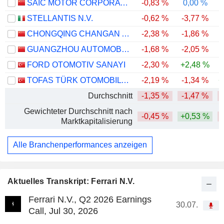
SAIC MOTOR CORPORATION LIMITED
-0,83 %
0,00 %
-
STELLANTIS N.V.
-0,62 %
-3,77 %
-
CHONGQING CHANGAN AUTOMOBILE COMPANY LIMITED
-2,38 %
-1,86 %
-
GUANGZHOU AUTOMOBILE GROUP CO., LTD.
-1,68 %
-2,05 %
-
FORD OTOMOTIV SANAYI
-2,30 %
+2,48 %
-
TOFAS TÜRK OTOMOBIL FABRIKASI ANONIM SIRKETI
-2,19 %
-1,34 %
+
Durchschnitt
-1,35 %
-1,47 %
-
Gewichteter Durchschnitt nach
-0,45 %
+0,53 %
Marktkapitalisierung
Alle Branchenperformances anzeigen
Aktuelles Transkript: Ferrari N.V.
Ferrari N.V., Q2 2026 Earnings
30.07.
Call, Jul 30, 2026