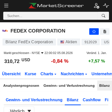
FEDEX CORPORATION
310,72
$
-0,84 %
FEDEX CORPORATION
Bilanz FedEx Corporation
Aktien
912029
US3
Markt geschlossen -
NYSE
22:00:02 05.08.2026
Veränd. 1. Jan.
USD
-0,84 %
310,72
+7,57 %
Übersicht
Kurse
Charts
Nachrichten
Unterneh
Analystenprognosen
Gewinn- und Verlustrechnung
Bilanz
Gewinn- und Verlustrechnung
Bilanz
Cashflow
Fin
Jährlich