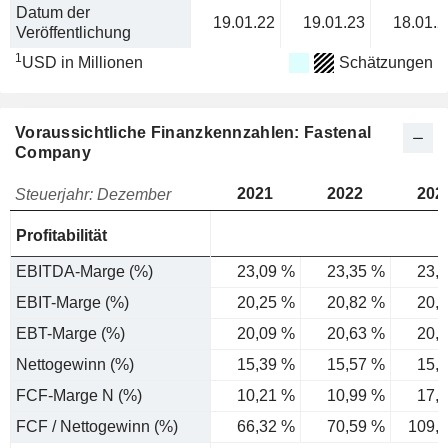
Datum der
19.01.22
19.01.23
18.01.2
Veröffentlichung
1
USD in Millionen
Schätzungen
Voraussichtliche Finanzkennzahlen: Fastenal
Company
2021
2022
202
Steuerjahr: Dezember
Profitabilität
EBITDA-Marge (%)
23,09 %
23,35 %
23,
EBIT-Marge (%)
20,25 %
20,82 %
20,
EBT-Marge (%)
20,09 %
20,63 %
20,
Nettogewinn (%)
15,39 %
15,57 %
15,
FCF-Marge N (%)
10,21 %
10,99 %
17,
FCF / Nettogewinn (%)
66,32 %
70,59 %
109,