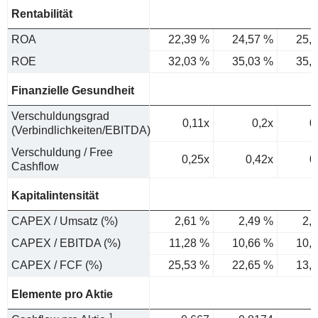
Rentabilität
ROA
22,39 %
24,57 %
25,
ROE
32,03 %
35,03 %
35,
Finanzielle Gesundheit
Verschuldungsgrad
0,11x
0,2x
0
(Verbindlichkeiten/EBITDA)
Verschuldung / Free
0,25x
0,42x
0
Cashflow
Kapitalintensität
CAPEX / Umsatz (%)
2,61 %
2,49 %
2,
CAPEX / EBITDA (%)
11,28 %
10,66 %
10,
CAPEX / FCF (%)
25,53 %
22,65 %
13,
Elemente pro Aktie
1