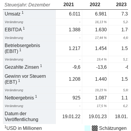
2021
2022
2023
Steuerjahr: Dezember
1
Umsatz
6.011
6.981
7.34
Veränderung
-
16,13 %
5,24
1
EBITDA
1.388
1.630
1.70
Veränderung
-
17,44 %
4,65
Betriebsergebnis
1.217
1.454
1.52
1
(EBIT)
Veränderung
-
19,4 %
5,17
1
Gezahlte Zinsen
-9,6
-13,6
-6
Gewinn vor Steuern
1.208
1.440
1.52
1
(EBT)
Veränderung
-
19,23 %
5,69
1
Nettoergebnis
925
1.087
1.15
Veränderung
-
17,5 %
6,27
Datum der
19.01.22
19.01.23
18.01.2
Veröffentlichung
1
USD in Millionen
Schätzungen