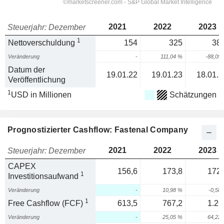
2021
2022
2023
Steuerjahr: Dezember
1
Nettoverschuldung
154
325
38,
Veränderung
-
111,04 %
-88,09
Datum der
19.01.22
19.01.23
18.01.2
Veröffentlichung
1
USD in Millionen
Schätzungen
Prognostizierter Cashflow: Fastenal Company
2021
2022
2023
Steuerjahr: Dezember
CAPEX
156,6
173,8
172,
1
Investitionsaufwand
Veränderung
-
10,98 %
-0,58
1
Free Cashflow (FCF)
613,5
767,2
1.26
Veränderung
-
25,05 %
64,22