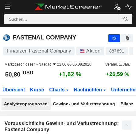
FASTENAL COMPANY
50,80
$
+1,62 %
FASTENAL COMPANY
Finanzen Fastenal Company
Aktien
887891
U
Markt geschlossen -
Nasdaq
22:00:00 06.08.2026
Veränd. 1. Jan.
USD
+1,62 %
50,80
+26,59 %
Übersicht
Kurse
Charts
Nachrichten
Unterneh
Analystenprognosen
Gewinn- und Verlustrechnung
Bilanz
Voraussichtliche Gewinn- und Verlustrechnung:
Fastenal Company