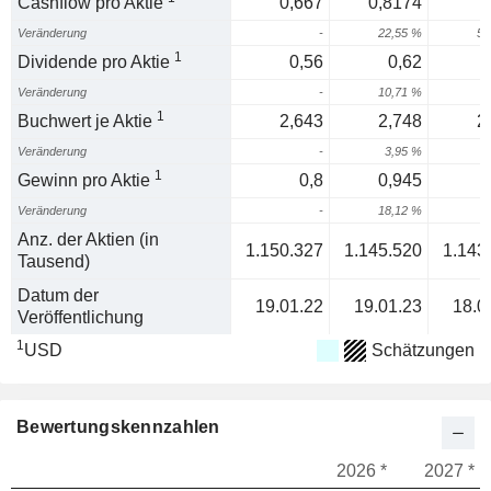
Cashflow pro Aktie
0,667
0,8174
Veränderung
-
22,55 %
52
1
Dividende pro Aktie
0,56
0,62
Veränderung
-
10,71 %
1
1
Buchwert je Aktie
2,643
2,748
2
Veränderung
-
3,95 %
6
1
Gewinn pro Aktie
0,8
0,945
Veränderung
-
18,12 %
6
Anz. der Aktien (in
1.150.327
1.145.520
1.143
Tausend)
Datum der
19.01.22
19.01.23
18.0
Veröffentlichung
1
USD
Schätzungen
Bewertungskennzahlen
2026 *
2027 *