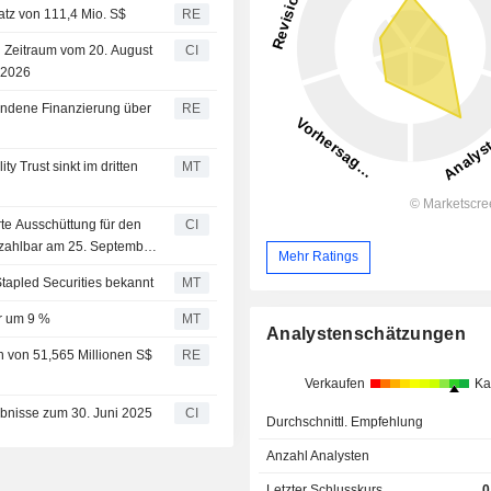
satz von 111,4 Mio. S$
RE
en Zeitraum vom 20. August
CI
 2026
bundene Finanzierung über
RE
y Trust sinkt im dritten
MT
erte Ausschüttung für den
CI
 zahlbar am 25. September
Mehr Ratings
Stapled Securities bekannt
MT
hr um 9 %
MT
Analystenschätzungen
n von 51,565 Millionen S$
RE
Verkaufen
Ka
gebnisse zum 30. Juni 2025
CI
Durchschnittl. Empfehlung
Anzahl Analysten
Letzter Schlusskurs
0