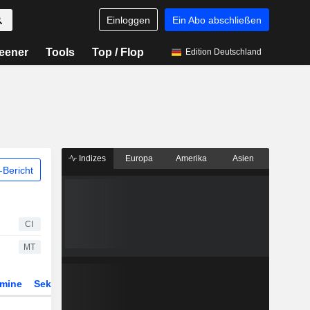
Einloggen
Ein Abo abschließen
eener
Tools
Top / Flop
Edition Deutschland
Indizes
Europa
Amerika
Asien
Bericht
CI
MT
rmine
Sektor
Derivate
ETFs