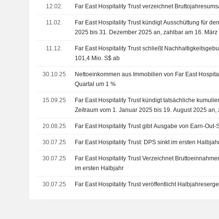
12.02.
Far East Hospitality Trust verzeichnet Bruttojahresum
11.02.
Far East Hospitality Trust kündigt Ausschüttung für d
2025 bis 31. Dezember 2025 an, zahlbar am 16. März
11.12.
Far East Hospitality Trust schließt Nachhaltigkeitsge
101,4 Mio. S$ ab
30.10.25
Nettoeinkommen aus Immobilien von Far East Hospitalit
Quartal um 1 %
15.09.25
Far East Hospitality Trust kündigt tatsächliche kumuli
Zeitraum vom 1. Januar 2025 bis 19. August 2025 an,
2025
20.08.25
Far East Hospitality Trust gibt Ausgabe von Earn-Out-
30.07.25
Far East Hospitality Trust: DPS sinkt im ersten Halbja
30.07.25
Far East Hospitality Trust Verzeichnet Bruttoeinnahme
im ersten Halbjahr
30.07.25
Far East Hospitality Trust veröffentlicht Halbjahreser