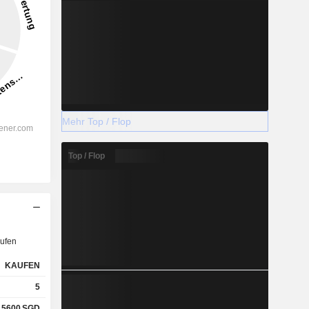
Mehr Top / Flop
Top / Flop
ufen
KAUFEN
5
,5600
SGD