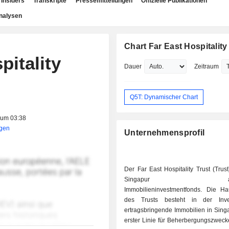
Insiders
Transkripte
Pressemitteilungen
Offizielle Publikationen
nalysen
Chart Far East Hospitality
itality
Dauer
Zeitraum
Q5T: Dynamischer Chart
 um 03:38
igen
Unternehmensprofil
Der Far East Hospitality Trust (Trust)
Singapur ansäs
Immobilieninvestmentfonds. Die Haup
des Trusts besteht in der Inves
ertragsbringende Immobilien in Singa
erster Linie für Beherbergungszweck