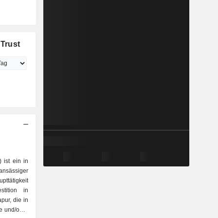
 Trust
 ist ein in
siger
ttätigkeit
tition in
pur, die in
e und/oder