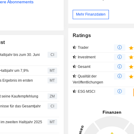
sere Abonnements
Mehr Finanzdaten
Ratings
ust
Trader
Halbjahr bis zum 30. Juni
CI
Investment
Gesamt
n Halbjahr um 7,9%
MT
Qualität der
es Ergebnis im ersten
MT
Veröffentlichungen
ESG MSCI
S Bank bekräftigt seine Kaufempfehlung
ZM
ebnisse für das Gesamtjahr
CI
gt im zweiten Halbjahr 2025
MT