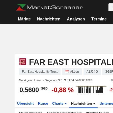
Märkte
Nachrichten
Analysen
Termine
FAR EAST HOSPITAL
Far East Hospitality Trust
Aktien
A1J24G
SG2F
Markt geschlossen -
Singapore S.E.
11:04:34 07.08.2026
%
0,5600
-0,88 %
SGD
-
Übersicht
Kurse
Charts
Nachrichten
Untern