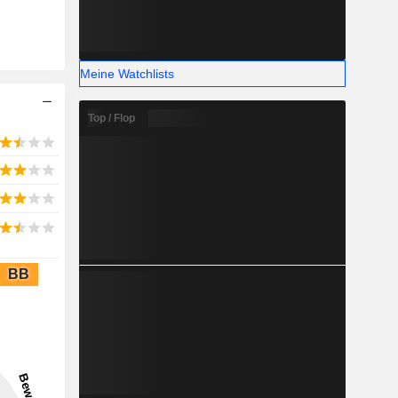
Meine Watchlists
Top / Flop
BB