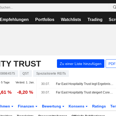
Empfehlungen
Portfolios
Watchlists
Trading
Scr
ITY TRUST
Zu einer Liste hinzufügen
PDF-
08984575
Q5T
Spezialisierte REITs
 5 Tage
Veränd. 1. Jan.
30.07.
Far East Hospitality Trust legt Ergebniszahlen für das Halbjahr bis zum 30. Juni 2026 vor
2,61 %
-8,20 %
30.07.
Far East Hospitality Trust steigert Core-DPS im ersten Halbjahr um 7,9%
ehmen
Finanzen
Bewertung
Konsens
Ratings
Te