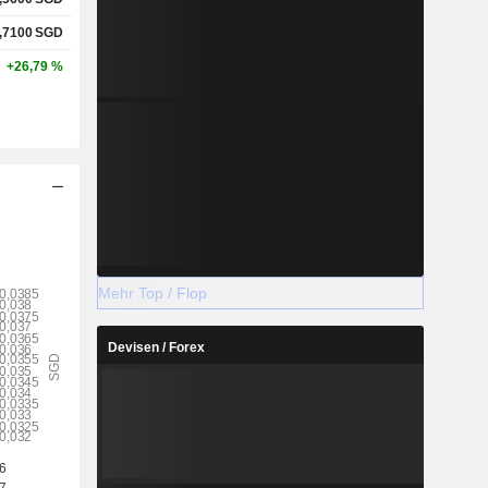
,7100
SGD
+26,79 %
Mehr Top / Flop
Devisen / Forex