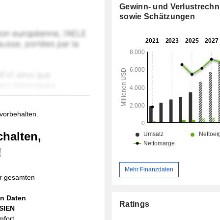
Gewinn- und Verlustrech
sowie Schätzungen
 vorbehalten.
chalten,
!
Mehr Finanzdaten
r gesamten
en Daten
Ratings
ASIEN
mfort