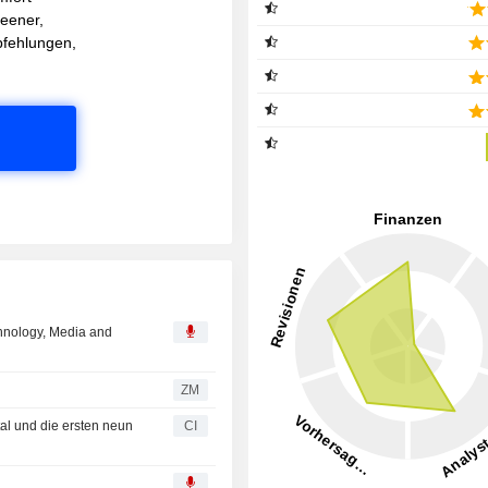
reener,
pfehlungen,
chnology, Media and
ZM
tal und die ersten neun
CI