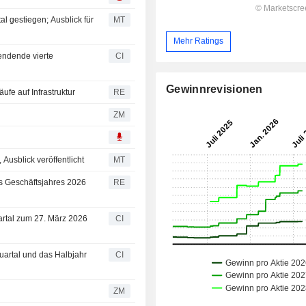
al gestiegen; Ausblick für
MT
Mehr Ratings
endende vierte
CI
Gewinnrevisionen
ufe auf Infrastruktur
RE
ZM
Ausblick veröffentlicht
MT
es Geschäftsjahres 2026
RE
artal zum 27. März 2026
CI
Quartal und das Halbjahr
CI
ZM