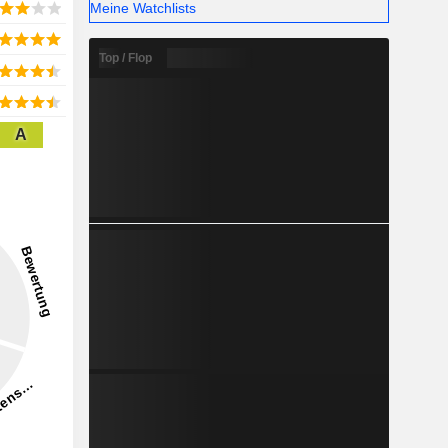
Meine Watchlists
Top / Flop
A