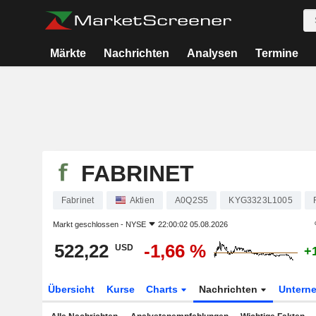
Märkte
Nachrichten
Analysen
Termine
FABRINET
Fabrinet
Aktien
A0Q2S5
KYG3323L1005
Markt geschlossen -
NYSE
22:00:02 05.08.2026
522,22
-1,66 %
USD
+
Übersicht
Kurse
Charts
Nachrichten
Untern