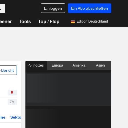
Einloggen
Ein Abo abschließen
eener
Tools
Top / Flop
Edition Deutschland
Indizes
Europa
Amerika
Asien
Bericht
ZM
ine
Sektor
Derivate
ETFs