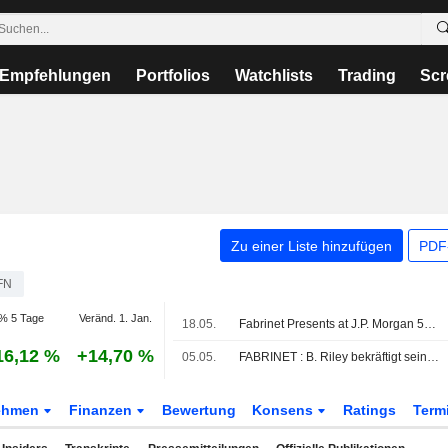
Empfehlungen
Portfolios
Watchlists
Trading
Scr
Zu einer Liste hinzufügen
PDF-
FN
% 5 Tage
Veränd. 1. Jan.
18.05.
Fabrinet Presents at J.P. Morgan 54th Annual Global Technology, Media and Communications Conference, May-18-2026 11:05 AM
16,12 %
+14,70 %
05.05.
FABRINET : B. Riley bekräftigt seine neutrale Bewertung
ehmen
Finanzen
Bewertung
Konsens
Ratings
Term