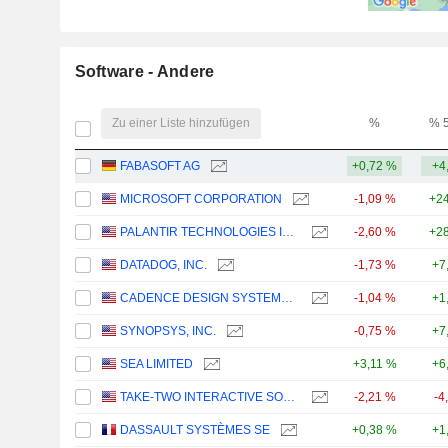
Software - Andere
Zu einer Liste hinzufügen
%
% 
FABASOFT AG
+0,72 %
+4
MICROSOFT CORPORATION
-1,09 %
+24
PALANTIR TECHNOLOGIES INC.
-2,60 %
+28
DATADOG, INC.
-1,73 %
+7
CADENCE DESIGN SYSTEMS, INC.
-1,04 %
+1
SYNOPSYS, INC.
-0,75 %
+7
SEA LIMITED
+3,11 %
+6
TAKE-TWO INTERACTIVE SOFTWARE, INC.
-2,21 %
-4
DASSAULT SYSTÈMES SE
+0,38 %
+1