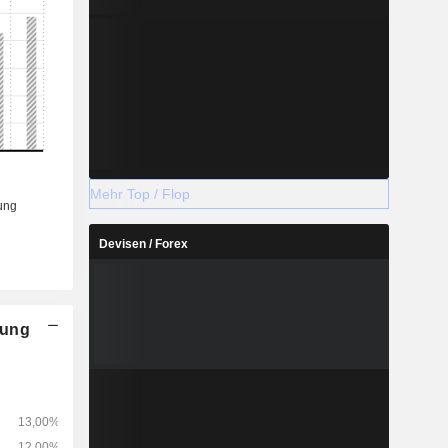
Mehr Top / Flop
Devisen / Forex
nung