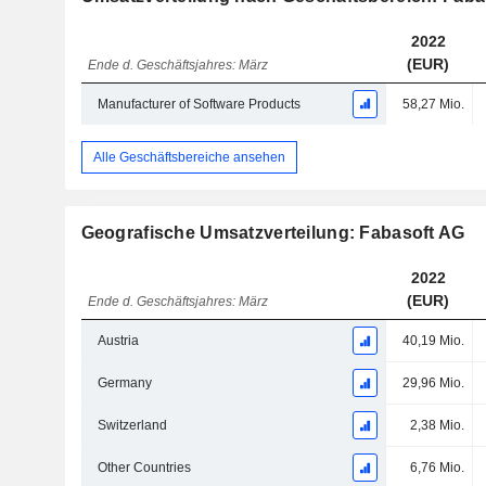
2022
(EUR)
Ende d. Geschäftsjahres: März
Manufacturer of Software Products
58,27 Mio.
Alle Geschäftsbereiche ansehen
Geografische Umsatzverteilung: Fabasoft AG
2022
(EUR)
Ende d. Geschäftsjahres: März
Austria
40,19 Mio.
Germany
29,96 Mio.
Switzerland
2,38 Mio.
Other Countries
6,76 Mio.