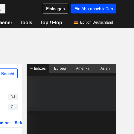
Einloggen
Ein Abo abschließen
eener
Tools
Top / Flop
Edition Deutschland
Indizes
Europa
Amerika
Asien
Bericht
DJ
CI
rmine
Sektor
Derivate