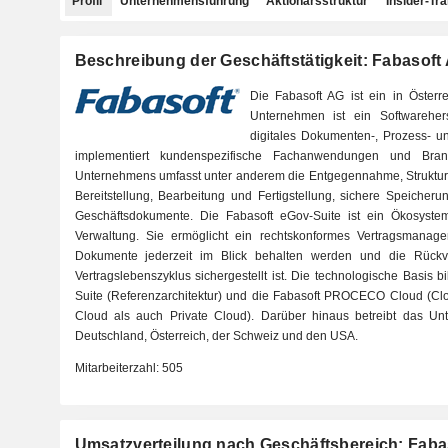
Profil
Unternehmensführung
Aktionärsstruktur
Insider-Tr
Beschreibung der Geschäftstätigkeit: Fabasoft
Die Fabasoft AG ist ein in Öster
Unternehmen ist ein Softwareherst
digitales Dokumenten-, Prozess- 
implementiert kundenspezifische Fachanwendungen und Bra
Unternehmens umfasst unter anderem die Entgegennahme, Strukturie
Bereitstellung, Bearbeitung und Fertigstellung, sichere Speicheru
Geschäftsdokumente. Die Fabasoft eGov-Suite ist ein Ökosystem
Verwaltung. Sie ermöglicht ein rechtskonformes Vertragsmanage
Dokumente jederzeit im Blick behalten werden und die Rückve
Vertragslebenszyklus sichergestellt ist. Die technologische Basis bi
Suite (Referenzarchitektur) und die Fabasoft PROCECO Cloud (Clou
Cloud als auch Private Cloud). Darüber hinaus betreibt das Unt
Deutschland, Österreich, der Schweiz und den USA.
Mitarbeiterzahl:
505
Umsatzverteilung nach Geschäftsbereich: Faba