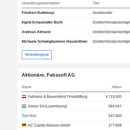
Verwaltungsratsmitglied
Titel
Friedrich Roithmayr
Vorsitzender
Ingrid Schaumüller-Bichl
Direktor/Vorstandsmitgl
Andreas Altmann
Direktor/Vorstandsmitgl
Michaela Schwinghammer-Hausleithner
Direktor/Vorstandsmitgl
Verwaltungsrat
Aktionäre: Fabasoft AG
Name
Aktien
Fallmann & Bauernfeind Privatstiftung
4.719.000
Axxion SA (Luxembourg)
563.047
Tom Hiss
547.000
HC Capital Advisors GmbH
377.608