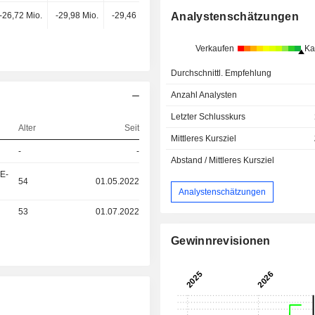
-26,72 Mio.
-29,98 Mio.
-29,46 Mio.
-31,79 Mio.
Analystenschätzungen
Verkaufen
Ka
Durchschnittl. Empfehlung
Anzahl Analysten
Letzter Schlusskurs
Alter
Seit
Mittleres Kursziel
-
-
Abstand / Mittleres Kursziel
&E-
54
01.05.2022
Analystenschätzungen
53
01.07.2022
Gewinnrevisionen