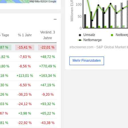
Veränd. 3
5 Tage
% 1 Jahr
Kap.($)
Jahre
,87 %
-15,41 %
-22,01 %
169 Mio.
,82 %
-7,63 %
+48,72 %
3.659 Mrd.
Mehr Finanzdaten
,80 %
-8,56 %
+770,49 %
391 Mrd.
,18 %
+113,01 %
+163,34 %
103 Mrd.
,30 %
-6,50 %
+47,19 %
93,8 Mrd.
,26 %
-36,23 %
-9,20 %
77,33 Mrd.
,03 %
-24,12 %
+93,32 %
68,26 Mrd.
,67 %
+3,98 %
+65,22 %
44,92 Mrd.
,81 %
-22,92 %
-43,38 %
32,49 Mrd.