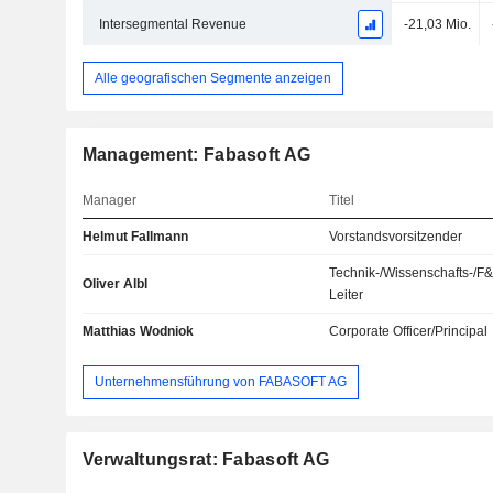
Intersegmental Revenue
-21,03 Mio.
Alle geografischen Segmente anzeigen
Management: Fabasoft AG
Manager
Titel
Helmut Fallmann
Vorstandsvorsitzender
Technik-/Wissenschafts-/F
Oliver Albl
Leiter
Matthias Wodniok
Corporate Officer/Principal
Unternehmensführung von FABASOFT AG
Verwaltungsrat: Fabasoft AG