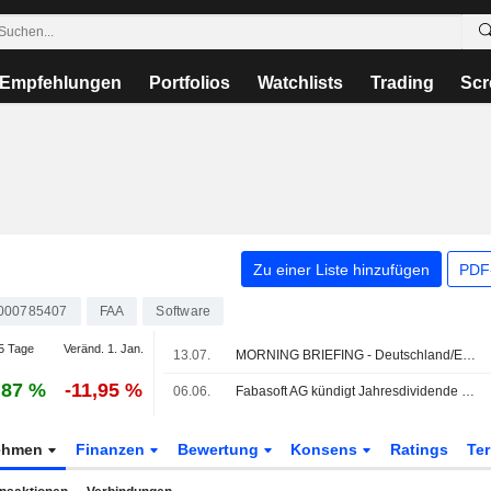
Empfehlungen
Portfolios
Watchlists
Trading
Scr
Zu einer Liste hinzufügen
PDF-
000785407
FAA
Software
5 Tage
Veränd. 1. Jan.
13.07.
MORNING BRIEFING - Deutschland/Europa
,87 %
-11,95 %
06.06.
Fabasoft AG kündigt Jahresdividende an, zahlbar am 17. Juli 2026
ehmen
Finanzen
Bewertung
Konsens
Ratings
Te