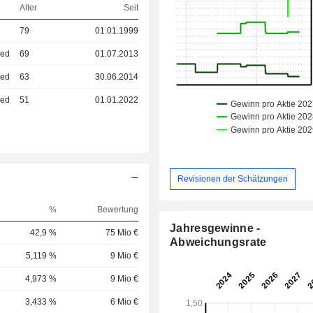
Alter
Seit
79
01.01.1999
ied
69
01.07.2013
ied
63
30.06.2014
ied
51
01.01.2022
Revisionen der Schätzungen
%
Bewertung
Jahresgewinne -
42,9 %
75 Mio €
Abweichungsrate
5,119 %
9 Mio €
4,973 %
9 Mio €
3,433 %
6 Mio €