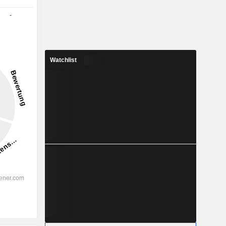
-
Watchlist