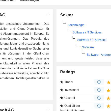
ansaktionen
Verbindungen
 AG
Sektor
reich ansässiges Unternehmen. Das
Technologie
eller und Cloud-Dienstleister für
Software / IT Services
und Aktenmanagement in Europa. Es
nchenlösungen. Das Produkt des
Software / IT Services
rung, team- und prozessorientierte
Software
ng und kontextsensitive Suche aller
 für Lösungen in der öffentlichen
Software - Andere
ment und gewährleistet, dass alle
rfolgbarkeit in allen Phasen des
lden die zertifizierte Fabasoft eGov-
Ratings
d-native Architektur, sowohl Public
ernehmen Tochtergesellschaften in
Trader
Investment
Gesamt
Qualität der
soft AG
Veröffentlichungen