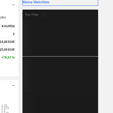
Meine Watchlists
Top / Flop
ufen
KAUFEN
2
14,00
EUR
25,00
EUR
+78,57 %