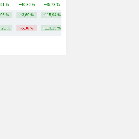
,91 %
+40,36 %
+45,73 %
29,94 Mrd.
,95 %
+3,60 %
+115,94 %
449,97 Mrd.
,21 %
-5,36 %
+113,15 %