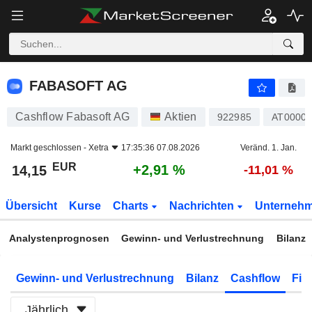
FABASOFT AG
14,15
€
+2,91 %
FABASOFT AG
Cashflow Fabasoft AG
Aktien
922985
AT0000
Markt geschlossen -
Xetra
17:35:36 07.08.2026
Veränd. 1. Jan.
EUR
+2,91 %
14,15
-11,01 %
Übersicht
Kurse
Charts
Nachrichten
Unterneh
Analystenprognosen
Gewinn- und Verlustrechnung
Bilanz
Gewinn- und Verlustrechnung
Bilanz
Cashflow
Fin
Jährlich