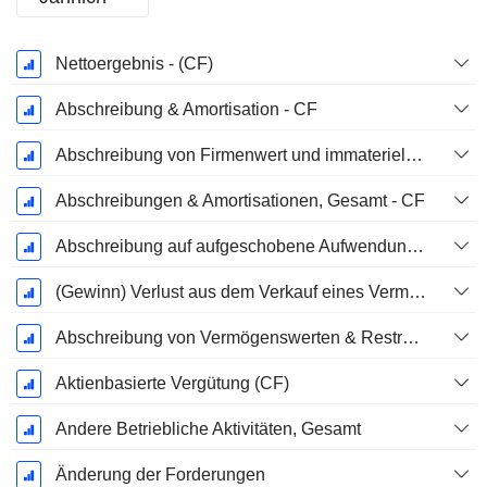
Ende d.
Nettoergebnis - (CF)
Geschäftsjahres:
März
Abschreibung & Amortisation - CF
Abschreibung von Firmenwert und immateriellen Vermögenswerten - (CF) - (Modellspezifisch)
Abschreibungen & Amortisationen, Gesamt - CF
Abschreibung auf aufgeschobene Aufwendungen, Gesamt - (CF)
(Gewinn) Verlust aus dem Verkauf eines Vermögenswerts
Abschreibung von Vermögenswerten & Restrukturierungskosten
Aktienbasierte Vergütung (CF)
Andere Betriebliche Aktivitäten, Gesamt
Änderung der Forderungen