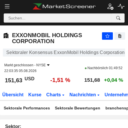
EXXONMOBIL HOLDINGS CORPORATION
151,63
$
-1,51 %
EXXONMOBIL HOLDINGS
CORPORATION
Sektoraler Konsensus ExxonMobil Holdings Corporation
Markt geschlossen -
NYSE
Nachbörslich
01:49:52
22:03:35 05.08.2026
USD
-1,51 %
151,63
151,68
+0,04 %
Übersicht
Kurse
Charts
Nachrichten
Unterneh
Sektorale Performances
Sektorale Bewertungen
branchensp
Sektor: