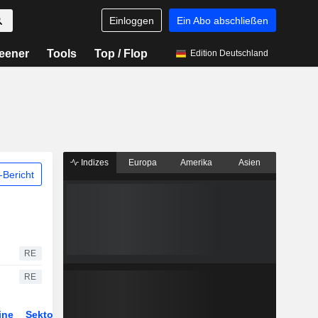
Einloggen
Ein Abo abschließen
eener
Tools
Top / Flop
Edition Deutschland
Indizes
Europa
Amerika
Asien
Bericht
RE
RE
ine
Sektor
Derivate
ETFs