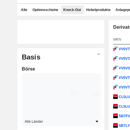
Alle
Optionsscheine
Knock-Out
Hebelprodukte
Anlagep
Derivat
WKN
VV0V
Basis
VV0V
VV0V
Börse
VV0VT
VV0V
CL5L
CL5L
SB7F
Alle Länder
SB7LY