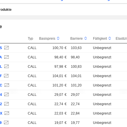
rodukte
e
Typ
Basispreis
Barriere
Fälligkeit
TS
CALL
100,70
€
103,63
Unbegrenzt
TA
CALL
98,40
€
98,40
Unbegrenzt
SL
CALL
97,98
€
100,83
Unbegrenzt
F
CALL
104,01
€
104,01
Unbegrenzt
TC
CALL
101,20
€
101,20
Unbegrenzt
U4
CALL
29,07
€
29,07
Unbegrenzt
U2
CALL
22,74
€
22,74
Unbegrenzt
VX
CALL
22,03
€
22,84
Unbegrenzt
9
CALL
19,07
€
19,77
Unbegrenzt