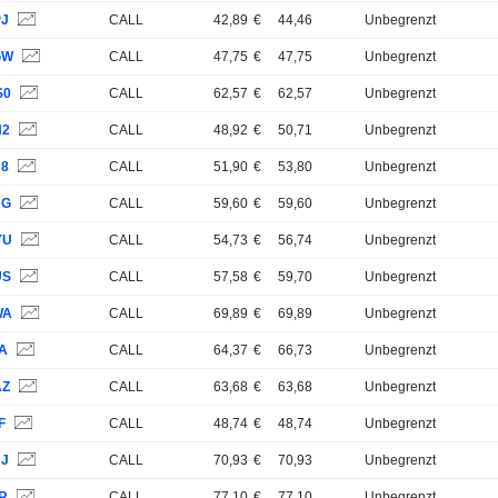
PJ
CALL
42,89
€
44,46
Unbegrenzt
GW
CALL
47,75
€
47,75
Unbegrenzt
S0
CALL
62,57
€
62,57
Unbegrenzt
N2
CALL
48,92
€
50,71
Unbegrenzt
U8
CALL
51,90
€
53,80
Unbegrenzt
UG
CALL
59,60
€
59,60
Unbegrenzt
YU
CALL
54,73
€
56,74
Unbegrenzt
US
CALL
57,58
€
59,70
Unbegrenzt
WA
CALL
69,89
€
69,89
Unbegrenzt
SA
CALL
64,37
€
66,73
Unbegrenzt
AZ
CALL
63,68
€
63,68
Unbegrenzt
F
CALL
48,74
€
48,74
Unbegrenzt
UJ
CALL
70,93
€
70,93
Unbegrenzt
VR
CALL
77,10
€
77,10
Unbegrenzt