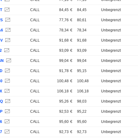
1T
CALL
84,45
€
84,45
Unbegrenzt
FS
CALL
77,76
€
80,61
Unbegrenzt
A6
CALL
78,34
€
78,34
Unbegrenzt
4V
CALL
91,68
€
91,68
Unbegrenzt
2
CALL
93,09
€
93,09
Unbegrenzt
SN
CALL
99,04
€
99,04
Unbegrenzt
JD
CALL
91,78
€
95,15
Unbegrenzt
S0
CALL
100,48
€
100,48
Unbegrenzt
4X
CALL
106,18
€
106,18
Unbegrenzt
SQ
CALL
95,26
€
98,03
Unbegrenzt
SP
CALL
92,53
€
95,22
Unbegrenzt
S6
CALL
95,60
€
95,60
Unbegrenzt
D7
CALL
92,73
€
92,73
Unbegrenzt