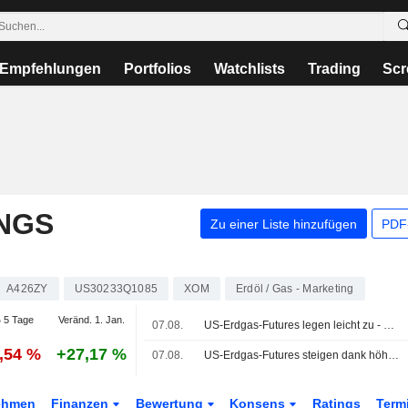
Empfehlungen
Portfolios
Watchlists
Trading
Scr
NGS
Zu einer Liste hinzufügen
PDF-
A426ZY
US30233Q1085
XOM
Erdöl / Gas - Marketing
 5 Tage
Veränd. 1. Jan.
07.08.
US-Erdgas-Futures legen leicht zu - höhere LNG-Exportströme
1,54 %
+27,17 %
07.08.
US-Erdgas-Futures steigen dank höherer LNG-Exportströme
ehmen
Finanzen
Bewertung
Konsens
Ratings
Term