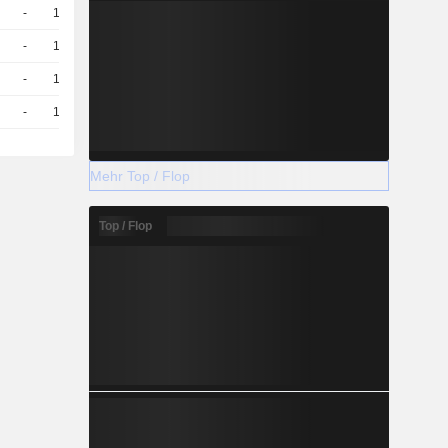
-
10
-
EUR
-
10
-
EUR
-
10
-
EUR
-
10
-
EUR
Mehr Top / Flop
Top / Flop