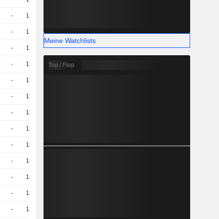
-
10
-
EUR
-
10
-
EUR
Meine Watchlists
-
10
-
EUR
-
10
-
EUR
Top / Flop
-
10
-
EUR
-
10
-
EUR
-
10
-
EUR
-
10
-
EUR
-
10
-
EUR
-
10
-
EUR
-
10
-
EUR
-
10
-
EUR
-
10
-
EUR