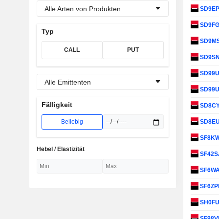
Alle Arten von Produkten
SD9E
SD9F
Typ
SD9M
CALL
PUT
SD9S
SD99
Alle Emittenten
SD99
Fälligkeit
SD8C
Beliebig
SD8E
SF8K
Hebel / Elastizität
SF42
SF6W
SF6ZP
SH0F
SF98