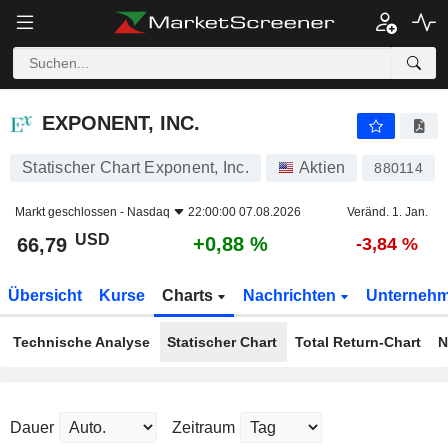
EXPONENT, INC.
66,79
$
+0,88 %
EXPONENT, INC.
Statischer Chart Exponent, Inc.
Aktien
880114
Markt geschlossen -
Nasdaq
22:00:00 07.08.2026
Veränd. 1. Jan.
USD
+0,88 %
66,79
-3,84 %
Übersicht
Kurse
Charts
Nachrichten
Unterneh
Technische Analyse
Statischer Chart
Total Return-Chart
N
Dauer
Zeitraum