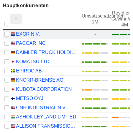
Hauptkonkurrenten
Revidieru
Umsatzschätzungen
Gewinn/Ak
1M
4M
EXOR N.V.
-
PACCAR INC
DAIMLER TRUCK HOLDING AG
KOMATSU LTD.
EPIROC AB
KNORR-BREMSE AG
KUBOTA CORPORATION
METSO OYJ
CNH INDUSTRIAL N.V.
ASHOK LEYLAND LIMITED
ALLISON TRANSMISSION HOLDINGS, INC.