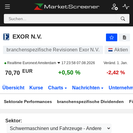
EXOR N.V.
70,70
€
+0,50 %
EXOR N.V.
branchenspezifische Revisionen Exor N.V.
Aktien
Realtime
Euronext Amsterdam
17:23:58 07.08.2026
Veränd. 1. Jan.
EUR
+0,50 %
70,70
-2,42 %
Übersicht
Kurse
Charts
Nachrichten
Unterneh
Sektorale Performances
branchenspezifische Dividenden
F
Sektor: