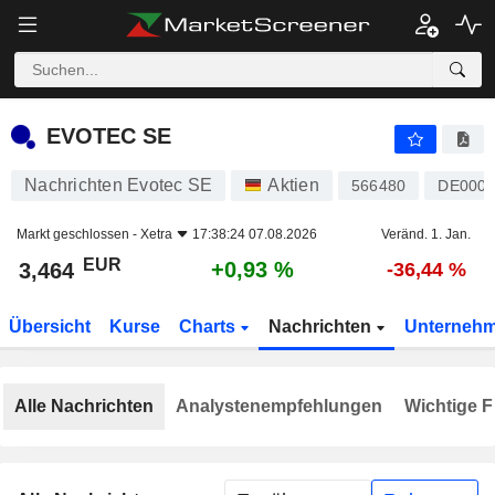
EVOTEC SE
3,464
€
+0,93 %
EVOTEC SE
Nachrichten Evotec SE
Aktien
566480
DE0005
Markt geschlossen -
Xetra
17:38:24 07.08.2026
Veränd. 1. Jan.
EUR
+0,93 %
3,464
-36,44 %
Übersicht
Kurse
Charts
Nachrichten
Unterneh
Alle Nachrichten
Analystenempfehlungen
Wichtige F