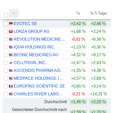
%
% 5 Tage
%
EVOTEC SE
+2,42 %
+2,46 %
-
LONZA GROUP AG
+1,68 %
+2,24 %
REVOLUTION MEDICINES, INC.
-0,02 %
+6,36 %
+
IQVIA HOLDINGS INC.
+1,23 %
+0,30 %
+
BEONE MEDICINES AG
+4,52 %
+9,17 %
+
CELLTRION, INC.
+2,47 %
+2,63 %
+
ASCENDIS PHARMA A/S
+1,55 %
+4,38 %
MEDPACE HOLDINGS, INC.
+0,57 %
+2,68 %
+
EUROFINS SCIENTIFIC SE
+0,60 %
+3,14 %
CHARLES RIVER LABORATORIES INTERNATIONAL, INC.
-0,21 %
+14,33 %
+
Durchschnitt
+1,46 %
+2,20 %
+
Gewichteter Durchschnitt nach
+1,59 %
+1,70 %
+