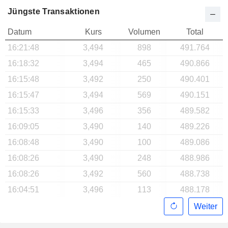
Jüngste Transaktionen
Datum
Kurs
Volumen
Total
16:21:48
3,494
898
491.764
16:18:32
3,494
465
490.866
16:15:48
3,492
250
490.401
16:15:47
3,494
569
490.151
16:15:33
3,496
356
489.582
16:09:05
3,490
140
489.226
16:08:48
3,490
100
489.086
16:08:26
3,490
248
488.986
16:08:26
3,492
560
488.738
16:04:51
3,496
113
488.178
Weiter