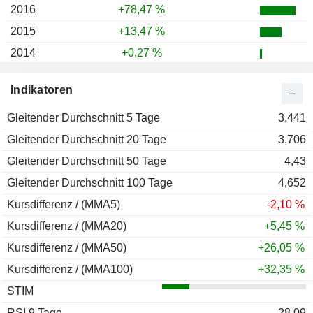
2016
+78,47 %
2015
+13,47 %
2014
+0,27 %
2013
+39,57 %
Indikatoren
2012
+12,37 %
Gleitender Durchschnitt 5 Tage
2011
-19,97 %
3,441
Gleitender Durchschnitt 20 Tage
2010
+37,09 %
3,706
Gleitender Durchschnitt 50 Tage
2009
+176,62 %
4,43
Gleitender Durchschnitt 100 Tage
2008
-66,95 %
4,652
Kursdifferenz / (MMA5)
2007
-28,31 %
-2,10 %
Kursdifferenz / (MMA20)
2006
+30,00 %
+5,45 %
Kursdifferenz / (MMA50)
2005
-4,94 %
+26,05 %
Kursdifferenz / (MMA100)
2004
-48,23 %
+32,35 %
STIM
2003
+180,66 %
RSI 9 Tage
2002
-82,17 %
28,09