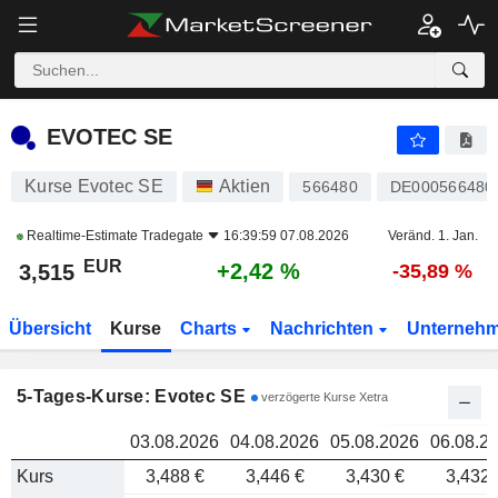
EVOTEC SE
3,515
EVOTEC SE
Kurse Evotec SE
Aktien
566480
DE000566480
Realtime-Estimate
Tradegate
16:39:59 07.08.2026
Veränd. 1. Jan.
EUR
+2,42 %
3,515
-35,89 %
Übersicht
Kurse
Charts
Nachrichten
Unterneh
5-Tages-Kurse: Evotec SE
verzögerte Kurse Xetra
03.08.2026
04.08.2026
05.08.2026
06.08.2
Kurs
3,488 €
3,446 €
3,430 €
3,432 