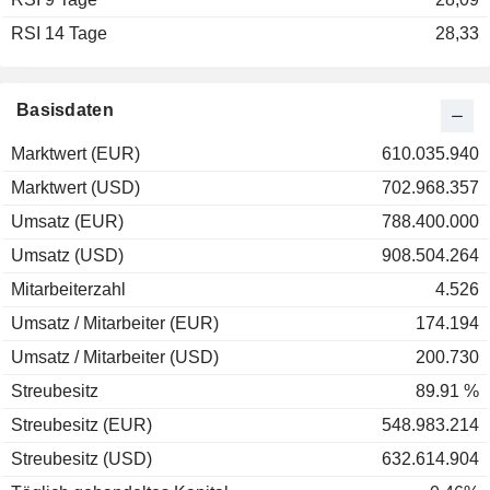
RSI 14 Tage
2001
-69,52 %
28,33
2000
+89,04 %
1999
+11,84 %
Basisdaten
Marktwert (EUR)
610.035.940
Marktwert (USD)
702.968.357
Umsatz (EUR)
788.400.000
Umsatz (USD)
908.504.264
Mitarbeiterzahl
4.526
Umsatz / Mitarbeiter (EUR)
174.194
Umsatz / Mitarbeiter (USD)
200.730
Streubesitz
89.91 %
Streubesitz (EUR)
548.983.214
Streubesitz (USD)
632.614.904