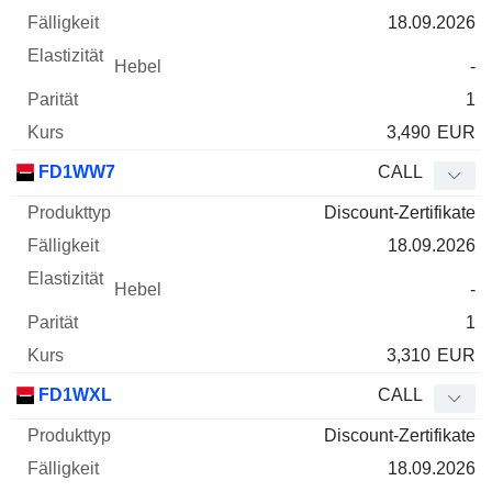
18.09.2026
-
1
3,490
EUR
FD1WW7
CALL
Discount-Zertifikate
18.09.2026
-
1
3,310
EUR
FD1WXL
CALL
Discount-Zertifikate
18.09.2026