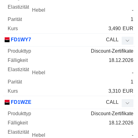
-
1
3,490
EUR
FD1WY7
CALL
Discount-Zertifikate
18.12.2026
-
1
3,310
EUR
FD1WZE
CALL
Discount-Zertifikate
18.12.2026
-