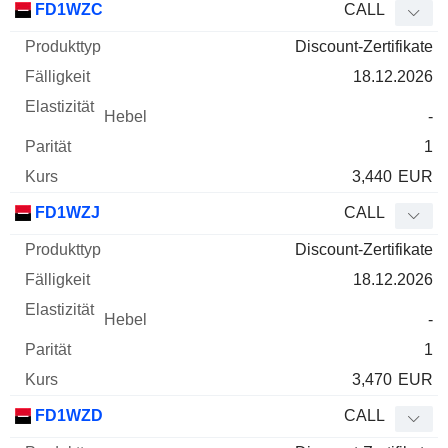
FD1WZC
CALL
Discount-Zertifikate
18.12.2026
-
1
3,440
EUR
FD1WZJ
CALL
Discount-Zertifikate
18.12.2026
-
1
3,470
EUR
FD1WZD
CALL