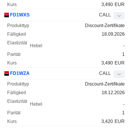
3,490
EUR
FD1WXS
CALL
Discount-Zertifikate
18.09.2026
-
1
3,490
EUR
FD1WZA
CALL
Discount-Zertifikate
18.12.2026
-
1
3,420
EUR