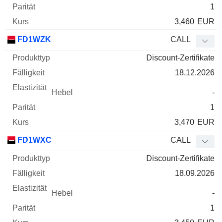
1
3,460
EUR
FD1WZK
CALL
Discount-Zertifikate
18.12.2026
-
1
3,470
EUR
FD1WXC
CALL
Discount-Zertifikate
18.09.2026
-
1