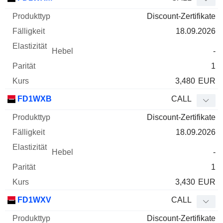
Discount-Zertifikate
18.09.2026
-
1
3,480
EUR
FD1WXB
CALL
Discount-Zertifikate
18.09.2026
-
1
3,430
EUR
FD1WXV
CALL
Discount-Zertifikate