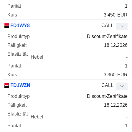
1
3,450
EUR
FD1WY8
CALL
Discount-Zertifikate
18.12.2026
-
1
3,360
EUR
FD1WZN
CALL
Discount-Zertifikate
18.12.2026
-
1