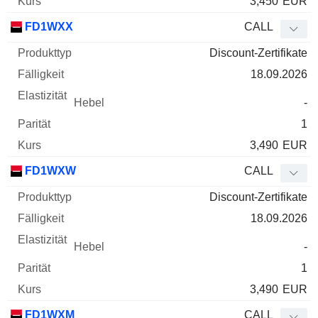
3,450
EUR
FD1WXX
CALL
Discount-Zertifikate
18.09.2026
-
1
3,490
EUR
FD1WXW
CALL
Discount-Zertifikate
18.09.2026
-
1
3,490
EUR
FD1WXM
CALL