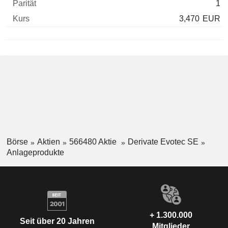
1
3,470
EUR
Börse
Aktien
566480 Aktie
Derivate Evotec SE
Anlageprodukte
+ 1.300.000
Seit über 20 Jahren
Mitglieder