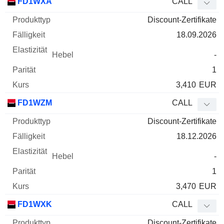
FD1WXA
CALL
Discount-Zertifikate
18.09.2026
-
1
3,410
EUR
FD1WZM
CALL
Discount-Zertifikate
18.12.2026
-
1
3,470
EUR
FD1WXK
CALL
Discount-Zertifikate