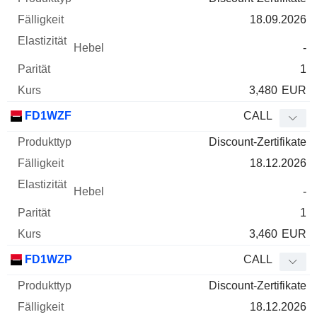
18.09.2026
-
1
3,480
EUR
FD1WZF
CALL
Discount-Zertifikate
18.12.2026
-
1
3,460
EUR
FD1WZP
CALL
Discount-Zertifikate
18.12.2026