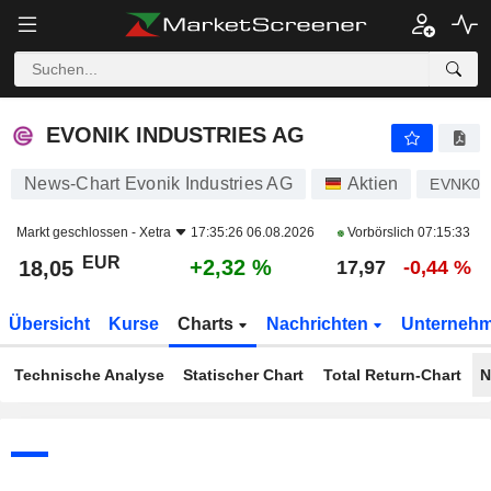
EVONIK INDUSTRIES AG
18,05
€
+2,32 %
EVONIK INDUSTRIES AG
News-Chart Evonik Industries AG
Aktien
EVNK01
Markt geschlossen -
Xetra
17:35:26 06.08.2026
Vorbörslich
07:15:33
EUR
+2,32 %
18,05
17,97
-0,44 %
Übersicht
Kurse
Charts
Nachrichten
Unterneh
Technische Analyse
Statischer Chart
Total Return-Chart
N