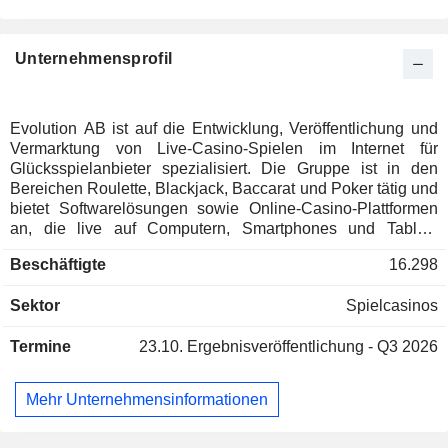
Israel
0,02 %
Liechtenstein
0,02 %
Unternehmensprofil
Dänemark
0,02 %
Australien
0,01 %
Japan
0,01 %
Evolution AB ist auf die Entwicklung, Veröffentlichung und
Vermarktung von Live-Casino-Spielen im Internet für
Italien
0,01 %
Glücksspielanbieter spezialisiert. Die Gruppe ist in den
Luxemburg
0,01 %
Bereichen Roulette, Blackjack, Baccarat und Poker tätig und
bietet Softwarelösungen sowie Online-Casino-Plattformen
Hong Kong
0,01 %
an, die live auf Computern, Smartphones und Tablets
genutzt werden können. Ende 2025 verfügte Evolution AB
Beschäftigte
16.298
weltweit über 24 Produktionsstudios. Der Nettoumsatz
verteilt sich geografisch wie folgt: Schweden (0,1 %), Malta
Sektor
Spielcasinos
(82,2 %), Curaçao (10,4 %), Südamerika (2,4 %), Australien
(1,6 %) und Sonstige (3,3 %).
Termine
23.10.
Ergebnisveröffentlichung - Q3 2026
Mehr Unternehmensinformationen