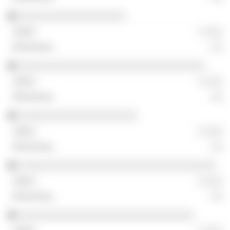
░░░░░░░░░░░░░░░░░░░
░ ░░░
░░
░░░░░░░░░░░░░░░░░░░░░░░░░░░░░░░░░
░ ░░░
░░
░░░░░░░░░░░░░░░░░░░░░
░ ░░░
░░
░░░░░░░░░░░░░░░░░░░░░░░░░░░░░░░░░░░
░ ░░░
░░
░░░░░░░░░░░░░░░░░░░░░░░░░░░░░░░