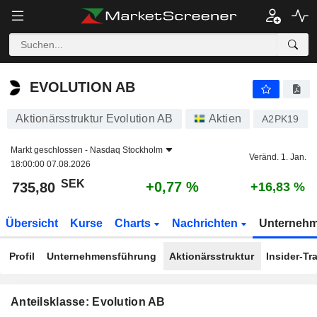
EVOLUTION AB
735,80
kr
+0,77 %
EVOLUTION AB
Aktionärsstruktur Evolution AB
Aktien
A2PK19
Markt geschlossen -
Nasdaq Stockholm
Veränd. 1. Jan.
18:00:00 07.08.2026
SEK
+0,77 %
735,80
+16,83 %
Übersicht
Kurse
Charts
Nachrichten
Unterneh
Profil
Unternehmensführung
Aktionärsstruktur
Insider-Tr
Anteilsklasse: Evolution AB