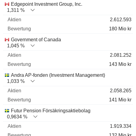
Edgepoint Investment Group, Inc.
1,311 %
2.612.593
180 Mio kr
Government of Canada
1,045 %
2.081.252
143 Mio kr
Andra AP-fonden (Investment Management)
1,033 %
2.058.265
141 Mio kr
Futur Pension Försäkringsaktiebolag
0,9634 %
1.919.334
132 Mio kr