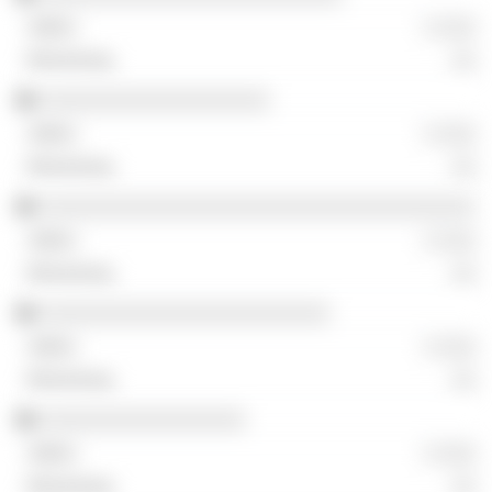
░ ░░░
░░
░░░░░░░░░░░░░░░░░░░
░ ░░░
░░
░░░░░░░░░░░░░░░░░░░░░░░░░░░░░░░░░░░░
░ ░░░
░░
░░░░░░░░░░░░░░░░░░░░░░░░
░ ░░░
░░
░░░░░░░░░░░░░░░░░
░ ░░░
░░