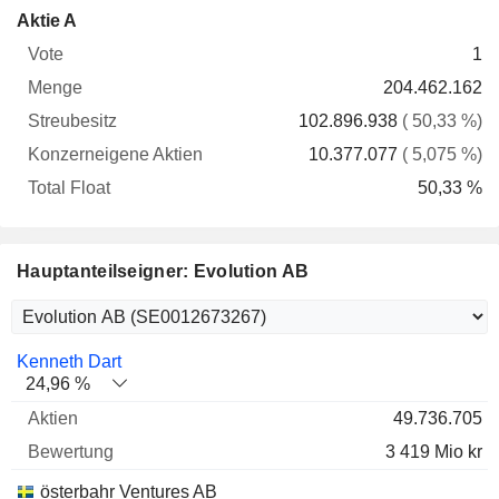
Konzerneigene
Total
Aktie A
Vote
Menge
Streubesitz
Aktien
Float
1
204.462.162
102.896.938
( 50,33 %)
10.377.077
( 5,075 %)
50,33 %
Hauptanteilseigner: Evolution AB
Name
Aktien
%
Bewertung
Kenneth Dart
24,96 %
49.736.705
3 419 Mio kr
österbahr Ventures AB