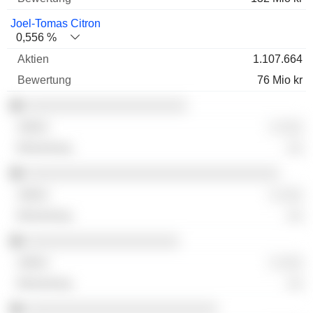
Joel-Tomas Citron
0,556 %
1.107.664
76 Mio kr
░░░░░░░░░░░░░░░░░░░░░
░ ░░░
░░
░░░░░░░░░░░░░░░░░░░░░░░░░░░░░░░░░
░ ░░░
░░
░░░░░░░░░░░░░░░░░░░░
░ ░░░
░░
░░░░░░░░░░░░░░░░░░░░░░░░░