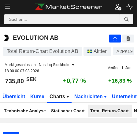
EVOLUTION AB
735,80
kr
+0,77 %
EVOLUTION AB
Total Return-Chart Evolution AB
Aktien
A2PK19
Markt geschlossen -
Nasdaq Stockholm
Veränd. 1. Jan.
18:00:00 07.08.2026
SEK
+0,77 %
735,80
+16,83 %
Übersicht
Kurse
Charts
Nachrichten
Unterneh
Technische Analyse
Statischer Chart
Total Return-Chart
N