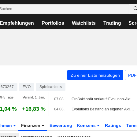
Empfehlungen
Portfolios
Watchlists
Trading
Scr
Zu einer Liste hinzufügen
PDF-
2673267
EVO
Spielcasinos
% 5 Tage
Veränd. 1. Jan.
07.08.
Großaktionär verkauft Evolution-Aktien für knapp 200 Mio. Kronen
1,04 %
+16,83 %
04.08.
Evolutions Bestand an eigenen Aktien übersteigt 5 %
ehmen
Finanzen
Bewertung
Konsens
Ratings
Term