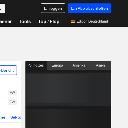
Einloggen
Ein Abo abschließen
eener
Tools
Top / Flop
Edition Deutschland
Indizes
Europa
Amerika
Asien
Bericht
FW
FW
ine
Sektor
Derivate
ETFs