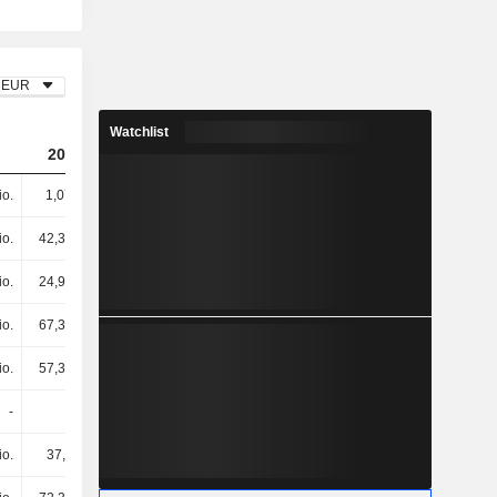
EUR
Watchlist
2023
2024
2025
io.
1,07 Mrd.
1,24 Mrd.
1,06 Mrd.
io.
42,39 Mio.
46,98 Mio.
52,9 Mio.
io.
24,94 Mio.
24,3 Mio.
23,47 Mio.
io.
67,32 Mio.
71,29 Mio.
76,38 Mio.
io.
57,36 Mio.
69,74 Mio.
83,51 Mio.
-
-
-
-
io.
37,5 Mio.
-25,16 Mio.
66,94 Mio.