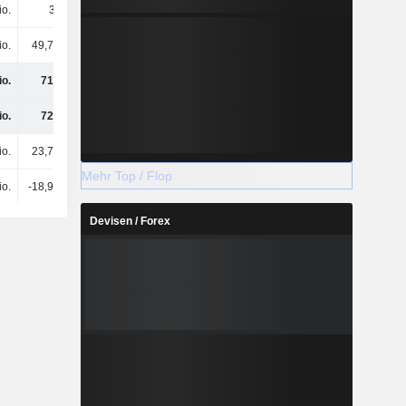
io.
39.000
371.000
471.000
io.
49,77 Mio.
74,42 Mio.
74,98 Mio.
io.
718 Mio.
865 Mio.
868 Mio.
io.
721 Mio.
869 Mio.
872 Mio.
io.
23,78 Mio.
-71,51 Mio.
-93,08 Mio.
Mehr Top / Flop
io.
-18,91 Mio.
-18,27 Mio.
-19,45 Mio.
Devisen / Forex