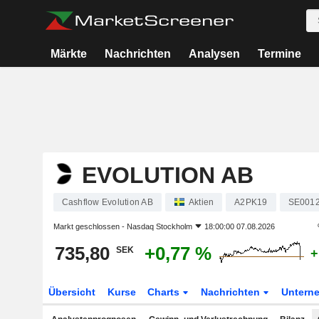
Märkte
Nachrichten
Analysen
Termine
EVOLUTION AB
Cashflow Evolution AB
Aktien
A2PK19
SE001
Markt geschlossen -
Nasdaq Stockholm
18:00:00 07.08.2026
735,80
+0,77 %
SEK
+
Übersicht
Kurse
Charts
Nachrichten
Untern