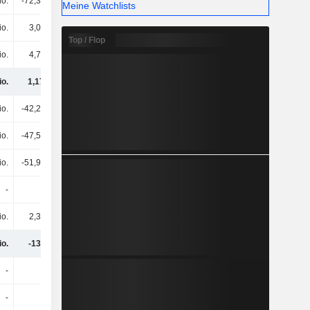
io.
-72,37 Mio.
-60,34 Mio.
-39,25 Mio.
Meine Watchlists
io.
3,04 Mio.
2,48 Mio.
-4,6 Mio.
Top / Flop
io.
4,73 Mio.
-1,02 Mio.
10,14 Mio.
io.
1,17 Mrd.
1,3 Mrd.
1,26 Mrd.
io.
-42,22 Mio.
-65,32 Mio.
-64,6 Mio.
io.
-47,54 Mio.
-7,58 Mio.
-11,19 Mio.
io.
-51,97 Mio.
-71,4 Mio.
-70,23 Mio.
-
-
-104 Mio.
853.000
io.
2,37 Mio.
-
-
io.
-139 Mio.
-248 Mio.
-145 Mio.
-
-
-
-
-
-
-
-