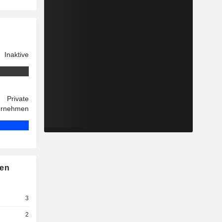
Inaktive
Private
ernehmen
nen
3
2