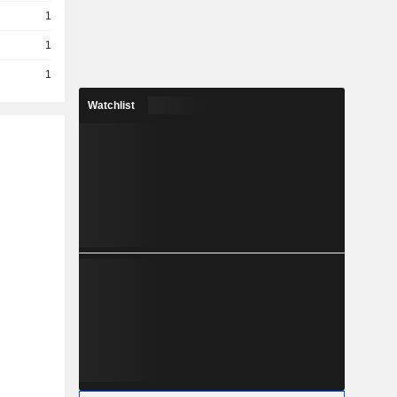
1
1
1
Watchlist