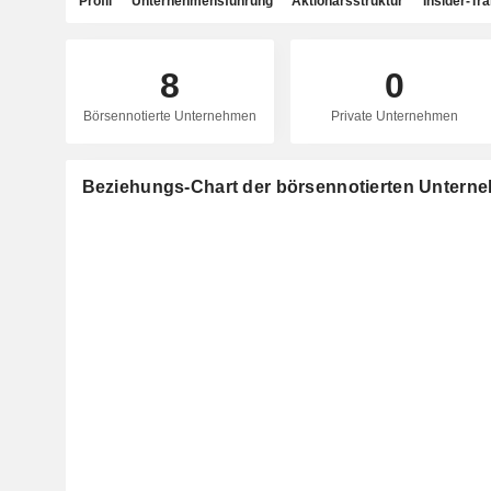
Profil
Unternehmensführung
Aktionärsstruktur
Insider-Tr
8
0
Börsennotierte Unternehmen
Private Unternehmen
Beziehungs-Chart der börsennotierten Untern