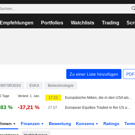
Empfehlungen
Portfolios
Watchlists
Trading
Scr
Zu einer Liste hinzufügen
PDF-
29970R3030
EVAX
Biotechnologie
5 Tage
Veränd. 1. Jan.
17:22
Europäische Aktien, die in den USA als American Depositary Receipts gehandelt werden, legen im Handel am Donnerstag zu
,83 %
-37,21 %
27.07.
European Equities Traded in the US as American Depositary Receipts Start Week Marginally Higher in Monday Trading
ehmen
Finanzen
Bewertung
Konsens
Ratings
Term