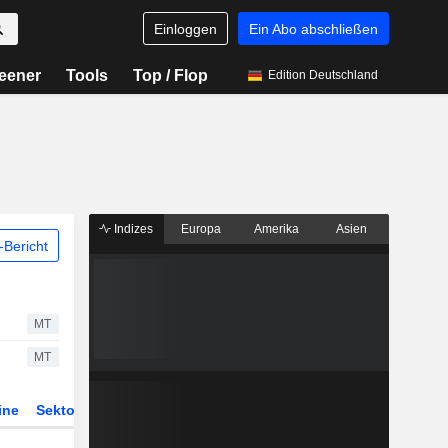
Einloggen
Ein Abo abschließen
eener
Tools
Top / Flop
Edition Deutschland
Indizes
Europa
Amerika
Asien
Bericht
MT
MT
ine
Sektor
Derivate