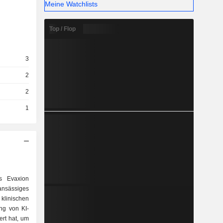
Meine Watchlists
Top / Flop
3
2
2
1
s Evaxion
ansässiges
linischen
ng von KI-
ert hat, um