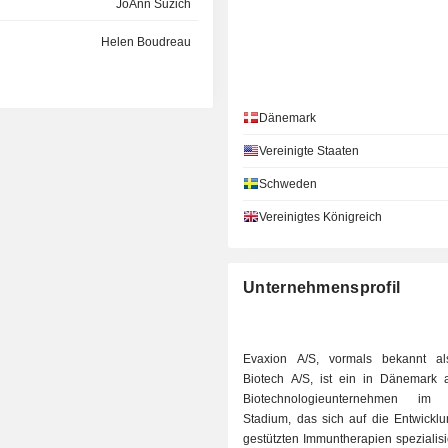
JoAnn Suzich
Helen Boudreau
Dänemark
Vereinigte Staaten
Schweden
Vereinigtes Königreich
Unternehmensprofil
Evaxion A/S, vormals bekannt al
Biotech A/S, ist ein in Dänemark 
Biotechnologieunternehmen im k
Stadium, das sich auf die Entwicklu
gestützten Immuntherapien spezialisi