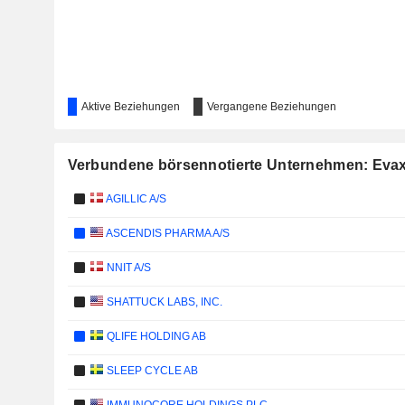
Aktive Beziehungen
Vergangene Beziehungen
Verbundene börsennotierte Unternehmen: Evax
AGILLIC A/S
ASCENDIS PHARMA A/S
NNIT A/S
SHATTUCK LABS, INC.
QLIFE HOLDING AB
SLEEP CYCLE AB