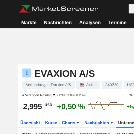
Märkte
Nachrichten
Analysen
Termine
EVAXION A/S
Verbindungen Evaxion A/S
Aktien
A40Z30
US
Verzögert
Nasdaq
21:39:53 06.08.2026
% 
2,995
+0,50 %
USD
+5
Übersicht
Kurse
Charts
Nachrichten
Untern