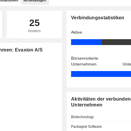
ansaktionen
Verbindungen
Verbindungsstatistiken
25
Insiders
Aktive
ehmen: Evaxion A/S
Börsennotierte
Unternehmen
Unt
Aktivitäten der verbunde
Unternehmen
Biotechnology
Packaged Software