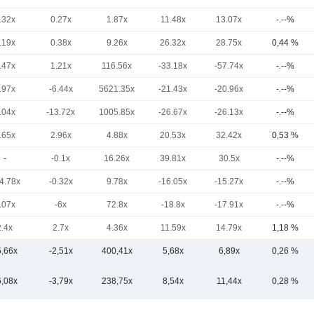
.32x
0.27x
1.87x
11.48x
13.07x
-.--%
.19x
0.38x
9.26x
26.32x
28.75x
0,44 %
.47x
1.21x
116.56x
-33.18x
-57.74x
-.--%
.97x
-6.44x
5621.35x
-21.43x
-20.96x
-.--%
.04x
-13.72x
1005.85x
-26.67x
-26.13x
-.--%
.65x
2.96x
4.88x
20.53x
32.42x
0,53 %
-
-0.1x
16.26x
39.81x
30.5x
-.--%
4.78x
-0.32x
9.78x
-16.05x
-15.27x
-.--%
.07x
-6x
72.8x
-18.8x
-17.91x
-.--%
2.4x
2.7x
4.36x
11.59x
14.79x
1,18 %
5,66x
-2,51x
400,41x
5,68x
6,89x
0,26 %
6,08x
-3,79x
238,75x
8,54x
11,44x
0,28 %