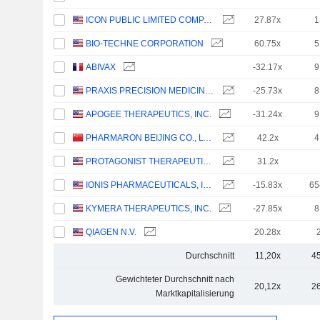
ICON PUBLIC LIMITED COMPANY
27.87x
1
BIO-TECHNE CORPORATION
60.75x
5
ABIVAX
-32.17x
9
PRAXIS PRECISION MEDICINES, INC.
-25.73x
8
APOGEE THERAPEUTICS, INC.
-31.24x
9
PHARMARON BEIJING CO., LTD.
42.2x
4
PROTAGONIST THERAPEUTICS, INC.
31.2x
IONIS PHARMACEUTICALS, INC.
-15.83x
65
KYMERA THERAPEUTICS, INC.
-27.85x
8
QIAGEN N.V.
20.28x
Durchschnitt
11,20x
4
Gewichteter Durchschnitt nach
20,12x
2
Marktkapitalisierung