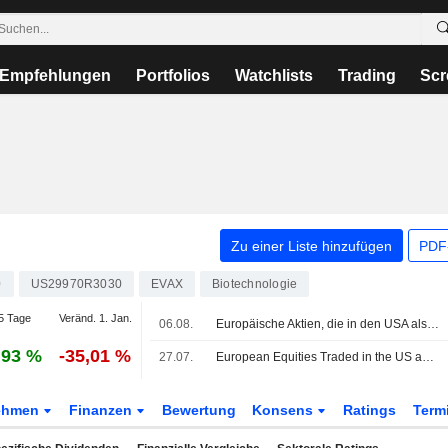
Empfehlungen
Portfolios
Watchlists
Trading
Scr
Zu einer Liste hinzufügen
PDF-
0
US29970R3030
EVAX
Biotechnologie
5 Tage
Veränd. 1. Jan.
06.08.
Europäische Aktien, die in den USA als American Depositary Receipts gehandelt werden, legen im Handel am Donnerstag zu
,93 %
-35,01 %
27.07.
European Equities Traded in the US as American Depositary Receipts Start Week Marginally Higher in Monday Trading
ehmen
Finanzen
Bewertung
Konsens
Ratings
Term