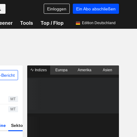
Einloggen
Ein Abo abschließen
eener
Tools
Top / Flop
Edition Deutschland
Indizes
Europa
Amerika
Asien
Bericht
MT
MT
ine
Sektor
Derivate