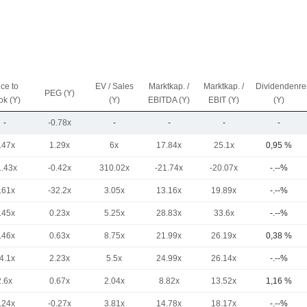
ice to
EV / Sales
Marktkap. /
Marktkap. /
Dividendenre
PEG (Y)
ok (Y)
(Y)
EBITDA (Y)
EBIT (Y)
(Y)
-
-0.78x
-
-
-
-
.47x
1.29x
6x
17.84x
25.1x
0,95 %
1.43x
-0.42x
310.02x
-21.74x
-20.07x
-.--%
.61x
-32.2x
3.05x
13.16x
19.89x
-.--%
.45x
0.23x
5.25x
28.83x
33.6x
-.--%
.46x
0.63x
8.75x
21.99x
26.19x
0,38 %
4.1x
2.23x
5.5x
24.99x
26.14x
-.--%
2.6x
0.67x
2.04x
8.82x
13.52x
1,16 %
.24x
-0.27x
3.81x
14.78x
18.17x
-.--%