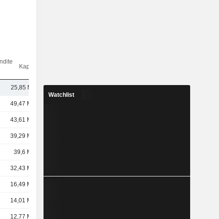
ndite
Kap.($)
25,85 Mio.
Watchlist
49,47 Mrd.
43,61 Mrd.
39,29 Mrd.
39,6 Mrd.
32,43 Mrd.
16,49 Mrd.
14,01 Mrd.
12,77 Mrd.