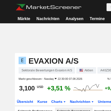
Märkte
Nachrichten
Analysen
Termine
EVAXION A/S
Sektorale Bewertungen Evaxion A/S
Aktien
A40Z3
Markt geschlossen -
Nasdaq
22:30:00 07.08.2026
% 
3,100
+3,51 %
USD
+9
Übersicht
Kurse
Charts
Nachrichten
Untern