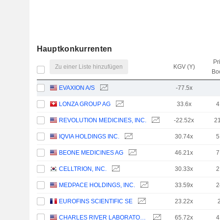
Hauptkonkurrenten
Pr
Zu einer Liste hinzufügen
KGV (Y)
Bo
EVAXION A/S
-77.5x
LONZA GROUP AG
33.6x
4
REVOLUTION MEDICINES, INC.
-22.52x
2
IQVIA HOLDINGS INC.
30.74x
5
BEONE MEDICINES AG
46.21x
7
CELLTRION, INC.
30.33x
2
MEDPACE HOLDINGS, INC.
33.59x
2
EUROFINS SCIENTIFIC SE
23.22x
CHARLES RIVER LABORATORIES INTERNATIONAL, INC.
65.72x
4