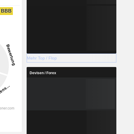
BBB
Mehr Top / Flop
Devisen / Forex