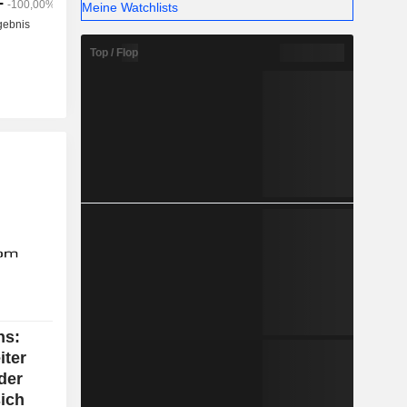
Meine Watchlists
Top / Flop
ns:
ter
der
sich