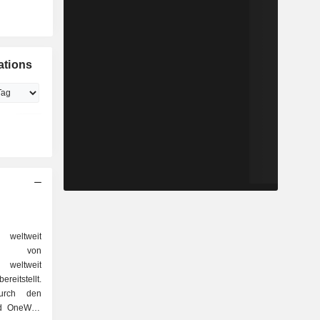
ations
 weltweit
r von
 weltweit
reitstellt.
urch den
nd OneWeb