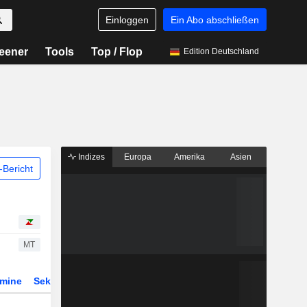
Einloggen
Ein Abo abschließen
eener
Tools
Top / Flop
Edition Deutschland
Indizes
Europa
Amerika
Asien
Bericht
MT
rmine
Sektor
Derivate
ETFs