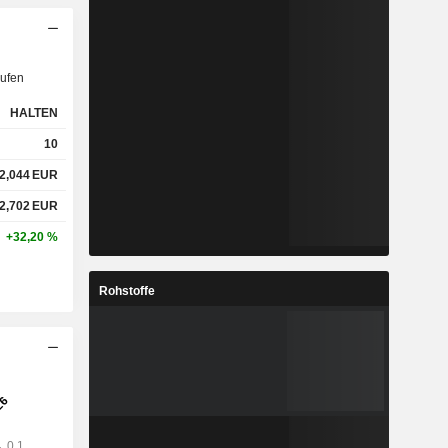
ufen
HALTEN
10
2,044
EUR
2,702
EUR
+32,20 %
Rohstoffe