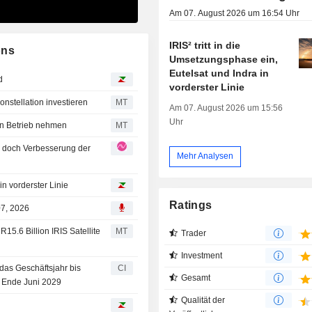
Am 07. August 2026 um 16:54 Uhr
IRIS² tritt in die
ons
Umsetzungsphase ein,
Eutelsat und Indra in
d
vorderster Linie
konstellation investieren
MT
Am 07. August 2026 um 15:56
Uhr
 in Betrieb nehmen
MT
, doch Verbesserung der
Mehr Analysen
in vorderster Linie
Ratings
07, 2026
15.6 Billion IRIS Satellite
MT
Trader
Investment
das Geschäftsjahr bis
CI
Gesamt
s Ende Juni 2029
Qualität der