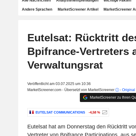
Alle Nachrichten
Analystenempfehlungen
Wichtige Fakten
Andere Sprachen
MarketScreener Artikel
MarketScreener A
Eutelsat: Rücktritt de
Bpifrance-Vertreters
Verwaltungsrat
Veröffentlicht am 03.07.2025 um 10:36
MarketScreener.com - Übersetzt von MarketScreener
-
Original
MarketScreener zu Ihren Qu
EUTELSAT COMMUNICATIONS
-4,58 %
Eutelsat hat am Donnerstag den Rücktritt v
Vertreter von Bpifrance Participations, aus 