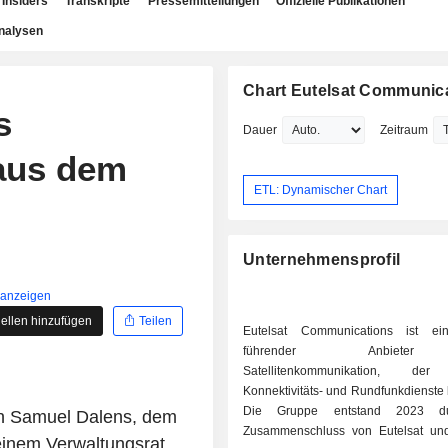
Insiders
Transkripte
Pressemitteilungen
Offizielle Publikationen
nalysen
Chart Eutelsat Communic
s
Dauer
Zeitraum
 aus dem
ETL: Dynamischer Chart
Unternehmensprofil
 anzeigen
ellen hinzufügen
Teilen
Eutelsat Communications ist ein
führender Anbiete
Satellitenkommunikation, der
Konnektivitäts- und Rundfunkdienste be
Die Gruppe entstand 2023 d
on Samuel Dalens, dem
Zusammenschluss von Eutelsat u
seinem Verwaltungsrat