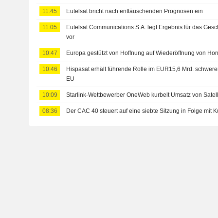
11:45
Eutelsat bricht nach enttäuschenden Prognosen ein
11:05
Eutelsat Communications S.A. legt Ergebnis für das Gesch
vor
10:47
Europa gestützt von Hoffnung auf Wiederöffnung von Horm
10:46
Hispasat erhält führende Rolle im EUR15,6 Mrd. schweren
EU
10:09
Starlink-Wettbewerber OneWeb kurbelt Umsatz von Satelli
08:36
Der CAC 40 steuert auf eine siebte Sitzung in Folge mit