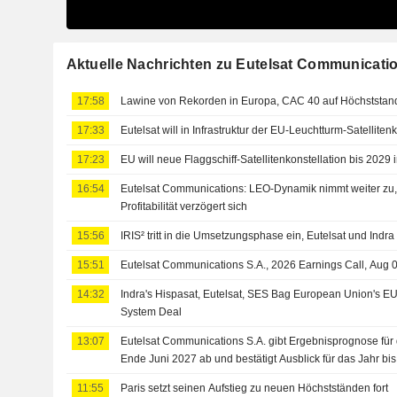
Aktuelle Nachrichten zu Eutelsat Communicati
17:58
Lawine von Rekorden in Europa, CAC 40 auf Höchststan
17:33
Eutelsat will in Infrastruktur der EU-Leuchtturm-Satelliten
17:23
EU will neue Flaggschiff-Satellitenkonstellation bis 2029
16:54
Eutelsat Communications: LEO-Dynamik nimmt weiter zu
Profitabilität verzögert sich
15:56
IRIS² tritt in die Umsetzungsphase ein, Eutelsat und Indra 
15:51
Eutelsat Communications S.A., 2026 Earnings Call, Aug 
14:32
Indra's Hispasat, Eutelsat, SES Bag European Union's EUR
System Deal
13:07
Eutelsat Communications S.A. gibt Ergebnisprognose für 
Ende Juni 2027 ab und bestätigt Ausblick für das Jahr bi
11:55
Paris setzt seinen Aufstieg zu neuen Höchstständen fort