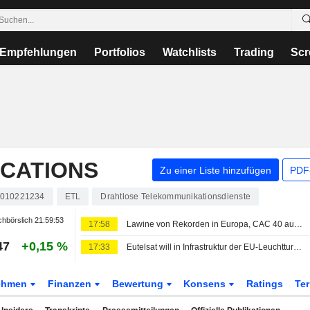
Empfehlungen
Portfolios
Watchlists
Trading
Scr
CATIONS
Zu einer Liste hinzufügen
PDF-
010221234
ETL
Drahtlose Telekommunikationsdienste
hbörslich
21:59:53
17:58
Lawine von Rekorden in Europa, CAC 40 auf Höchststand
47
+0,15 %
17:33
Eutelsat will in Infrastruktur der EU-Leuchtturm-Satellitenkonstellation investieren
ehmen
Finanzen
Bewertung
Konsens
Ratings
Te