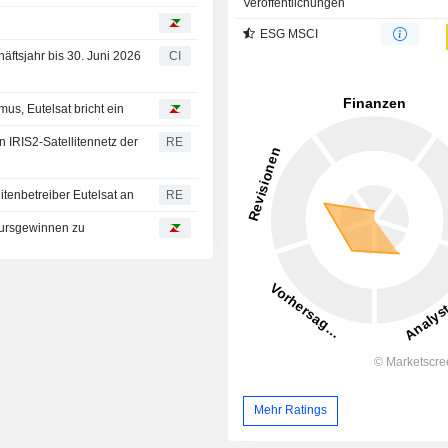
Veröffentlichungen
ESG MSCI
äftsjahr bis 30. Juni 2026
CI
us, Eutelsat bricht ein
 IRIS2-Satellitennetz der
RE
tenbetreiber Eutelsat an
RE
 Kursgewinnen zu
Mehr Ratings