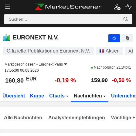
EURONEXT N.V.
160,80
€
-0,19 %
EURONEXT N.V.
Offizielle Publikationen Euronext N.V.
Aktien
A1
Markt geschlossen -
Euronext Paris
Nachbörslich
21:34:41
17:55:00 06.08.2026
EUR
-0,19 %
160,80
159,90
-0,56 %
Übersicht
Kurse
Charts
Nachrichten
Unterneh
Alle Nachrichten
Analystenempfehlungen
Wichtige F