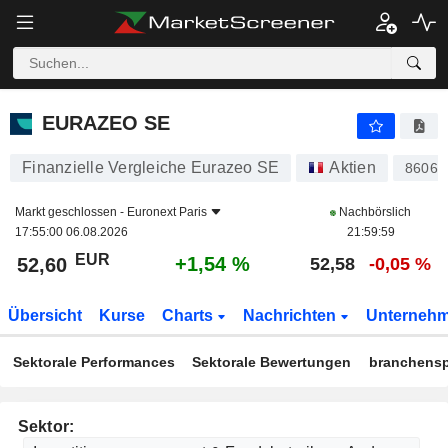
EURAZEO SE
52,60
€
+1,54 %
EURAZEO SE
Finanzielle Vergleiche Eurazeo SE
Aktien
86064
Markt geschlossen -
Euronext Paris
Nachbörslich
17:55:00 06.08.2026
21:59:59
EUR
+1,54 %
52,60
52,58
-0,05 %
Übersicht
Kurse
Charts
Nachrichten
Unterneh
Sektorale Performances
Sektorale Bewertungen
branchensp
Sektor: