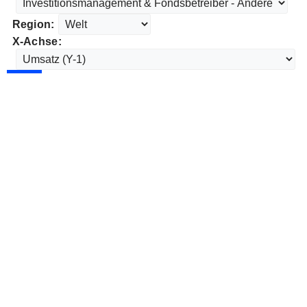
Region:
X-Achse: