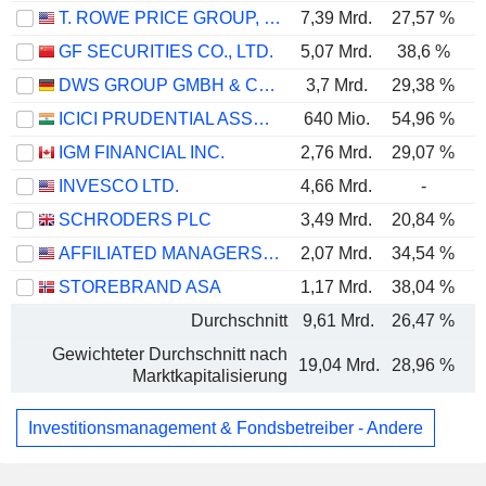
T. ROWE PRICE GROUP, INC.
7,39 Mrd.
27,57 %
GF SECURITIES CO., LTD.
5,07 Mrd.
38,6 %
DWS GROUP GMBH & CO. KGAA
3,7 Mrd.
29,38 %
ICICI PRUDENTIAL ASSET MANAGEMENT COMPANY LIMITED
640 Mio.
54,96 %
IGM FINANCIAL INC.
2,76 Mrd.
29,07 %
INVESCO LTD.
4,66 Mrd.
-
SCHRODERS PLC
3,49 Mrd.
20,84 %
AFFILIATED MANAGERS GROUP, INC.
2,07 Mrd.
34,54 %
STOREBRAND ASA
1,17 Mrd.
38,04 %
Durchschnitt
9,61 Mrd.
26,47 %
Gewichteter Durchschnitt nach
19,04 Mrd.
28,96 %
Marktkapitalisierung
Investitionsmanagement & Fondsbetreiber - Andere