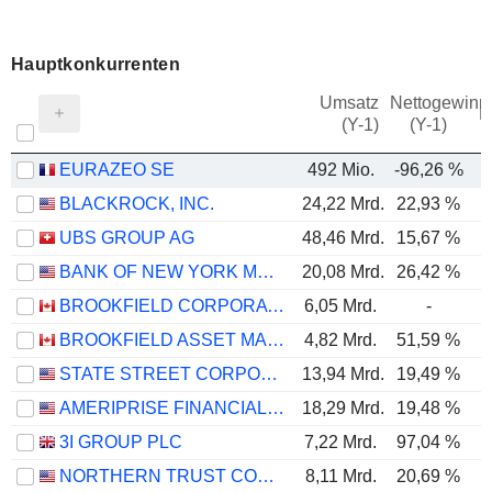
Hauptkonkurrenten
Umsatz
Nettogewinn
M
(Y-1)
(Y-1)
EURAZEO SE
492 Mio.
-96,26 %
-
BLACKROCK, INC.
24,22 Mrd.
22,93 %
UBS GROUP AG
48,46 Mrd.
15,67 %
BANK OF NEW YORK MELLON CORPORATION (THE)
20,08 Mrd.
26,42 %
BROOKFIELD CORPORATION
6,05 Mrd.
-
1
BROOKFIELD ASSET MANAGEMENT LTD.
4,82 Mrd.
51,59 %
STATE STREET CORPORATION
13,94 Mrd.
19,49 %
AMERIPRISE FINANCIAL, INC.
18,29 Mrd.
19,48 %
3I GROUP PLC
7,22 Mrd.
97,04 %
NORTHERN TRUST CORPORATION
8,11 Mrd.
20,69 %