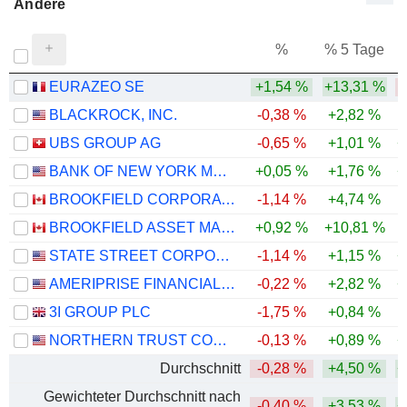
Andere
%
% 5 Tage
%
EURAZEO SE
+1,54 %
+13,31 %
BLACKROCK, INC.
-0,38 %
+2,82 %
UBS GROUP AG
-0,65 %
+1,01 %
+
BANK OF NEW YORK MELLON CORPORATION (THE)
+0,05 %
+1,76 %
+
BROOKFIELD CORPORATION
-1,14 %
+4,74 %
BROOKFIELD ASSET MANAGEMENT LTD.
+0,92 %
+10,81 %
-
STATE STREET CORPORATION
-1,14 %
+1,15 %
+
AMERIPRISE FINANCIAL, INC.
-0,22 %
+2,82 %
+
3I GROUP PLC
-1,75 %
+0,84 %
-
NORTHERN TRUST CORPORATION
-0,13 %
+0,89 %
+
Durchschnitt
-0,28 %
+4,50 %
+
Gewichteter Durchschnitt nach
-0,40 %
+3,53 %
+