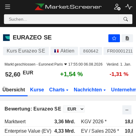
EURAZEO SE
52,60
€
+1,54 %
EURAZEO SE
Kurs Eurazeo SE
Aktien
860642
FR000012112
Markt geschlossen -
Euronext Paris
17:55:00 06.08.2026
Veränd. 1. Jan.
EUR
+1,54 %
52,60
-1,31 %
Übersicht
Kurse
Charts
Nachrichten
Unterneh
Bewertung: Eurazeo SE
Marktwert
3,36 Mrd.
KGV 2026 *
18,8
Enterprise Value (EV)
4,33 Mrd.
EV / Sales 2026 *
10,8