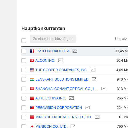
Hauptkonkurrenten
Zu einer Liste hinzufügen
Umsatz 
ESSILORLUXOTTICA
33,45 M
ALCON INC.
10,4 Mr
THE COOPER COMPANIES, INC.
4,09 Mr
LENSKART SOLUTIONS LIMITED
940 Mi
SHANGHAI CONANT OPTICAL CO., LTD.
313 Mi
AUTEK CHINA INC.
266 Mi
PEGAVISION CORPORATION
224 Mi
MINGYUE OPTICAL LENS CO.,LTD.
118 Mi
MENICON CO., LTD.
790 Mi