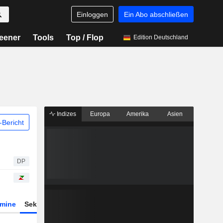
Einloggen
Ein Abo abschließen
eener
Tools
Top / Flop
Edition Deutschland
Indizes
Europa
Amerika
Asien
Bericht
DP
rmine
Sektor
Derivate
ETFs