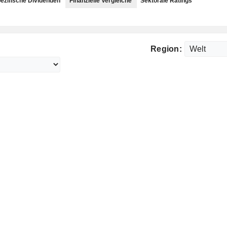
ezifische Dividenden
Finanzielle Vergleiche
Sektorale Ratings
Region: