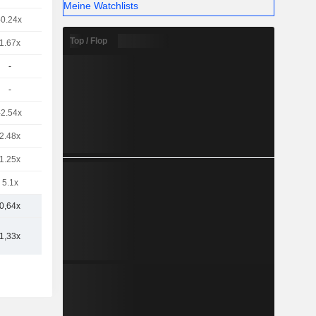
Meine Watchlists
-0.24x
Top / Flop
1.67x
-
-
-2.54x
2.48x
1.25x
5.1x
0,64x
1,33x