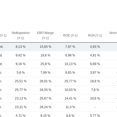
Nettogewinn
EBIT-Marge
Vers
(Y-1)
ROE (Y-1)
ROA (Y-1)
(Y-1)
(Y-1)
rd.
8,13 %
15,65 %
7,97 %
4,93 %
d.
9,42 %
19,6 %
6,98 %
4,91 %
d.
9,16 %
25,8 %
10,13 %
6,69 %
o.
5,6 %
7,99 %
6,65 %
3,97 %
o.
25,51 %
26,61 %
25,77 %
18,8 %
o.
25,77 %
34,55 %
10,03 %
7,8 %
o.
23,13 %
25,67 %
14,41 %
10,6 %
o.
23,31 %
28,24 %
11,3 %
-
o.
4,71 %
8,15 %
6,6 %
5,77 %