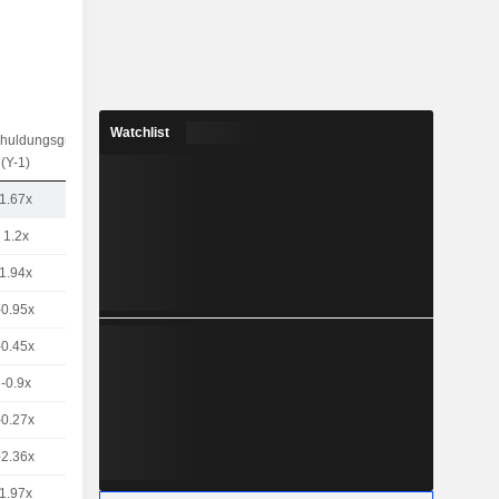
Watchlist
chuldungsgrad
(Y-1)
1.67x
1.2x
1.94x
-0.95x
-0.45x
-0.9x
-0.27x
-2.36x
1.97x