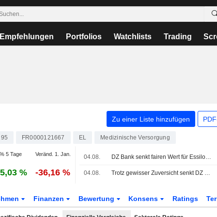
Empfehlungen
Portfolios
Watchlists
Trading
Scr
Zu einer Liste hinzufügen
PDF-
195
FR0000121667
EL
Medizinische Versorgung
% 5 Tage
Veränd. 1. Jan.
04.08.
DZ Bank senkt fairen Wert für EssilorLuxottica - 'Kaufen'
5,03 %
-36,16 %
04.08.
Trotz gewisser Zuversicht senkt DZ Bank ihr Kursziel für EssilorLuxottica
ehmen
Finanzen
Bewertung
Konsens
Ratings
Te