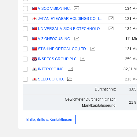
VISCO VISION INC.
134 Mi
JAPAN EYEWEAR HOLDINGS CO., LTD.
121 Mi
UNIVERSAL VISION BIOTECHNOLOGY CO., LTD.
134 Mi
VIZIONFOCUS INC.
111 Mi
ST.SHINE OPTICAL CO.,LTD.
131 Mi
INSPECS GROUP PLC
259 Mi
INTEROJO INC.
82,11 M
SEED CO.,LTD.
213 Mi
Durchschnitt
3,05
Gewichteter Durchschnitt nach
21,9
Marktkapitalisierung
Brille, Brille & Kontaktlinsen