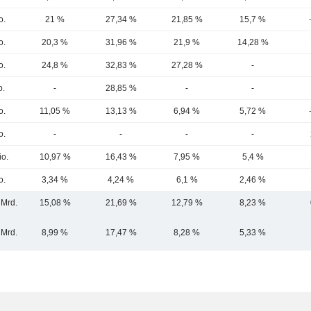
o.
21 %
27,34 %
21,85 %
15,7 %
o.
20,3 %
31,96 %
21,9 %
14,28 %
o.
24,8 %
32,83 %
27,28 %
-
o.
-
28,85 %
-
-
o.
11,05 %
13,13 %
6,94 %
5,72 %
o.
-
-
-
-
io.
10,97 %
16,43 %
7,95 %
5,4 %
o.
3,34 %
4,24 %
6,1 %
2,46 %
 Mrd.
15,08 %
21,69 %
12,79 %
8,23 %
 Mrd.
8,99 %
17,47 %
8,28 %
5,33 %