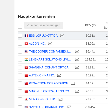
Hauptkonkurrenten
Pr
Zu einer Liste hinzufügen
KGV (Y)
Bo
ESSILORLUXOTTICA
30.31x
1
ALCON INC.
33.05x
1
THE COOPER COMPANIES, INC.
36.44x
1
LENSKART SOLUTIONS LIMITED
124.29x
1
SHANGHAI CONANT OPTICAL CO., LTD.
21.82x
4
AUTEK CHINA INC.
15.92x
2
PEGAVISION CORPORATION
14.17x
2
MINGYUE OPTICAL LENS CO.,LTD.
26.33x
3
MENICON CO., LTD.
23.25x
1
SPYGLASS PHARMA, INC.
-10.45x