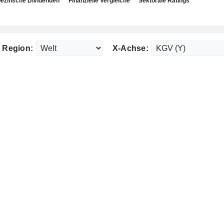
ezifische Dividenden
Finanzielle Vergleiche
Sektorale Ratings
Region:
X-Achse: