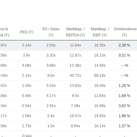
ice to
EV / Sales
Marktkap. /
Marktkap. /
Dividendenre
PEG (Y)
ok (Y)
(Y)
EBITDA (Y)
EBIT (Y)
(Y)
.97x
2.14x
2.93x
11.84x
18.35x
2,38 %
.58x
3.9x
3.35x
12.67x
16.13x
0,51 %
.68x
4.08x
3.86x
12.38x
14.58x
-.--%
0.34x
2.14x
8.6x
40.72x
88.19x
-.--%
.52x
1.39x
5.52x
15.63x
18.34x
1,26 %
.06x
0.49x
4.17x
9.5x
12.84x
1,68 %
.34x
0.54x
2.91x
7.48x
10.48x
3,02 %
.17x
1.58x
5.4x
16.57x
19.55x
1,98 %
.58x
1.73x
1.5x
8.94x
18.14x
1,37 %
-
-0.44x
-
-
-
-