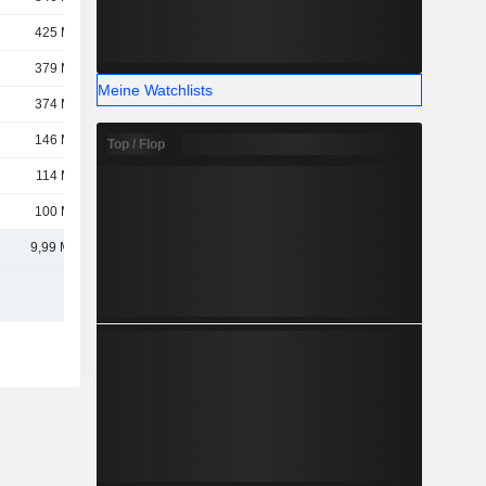
425 Mio.
379 Mio.
Meine Watchlists
374 Mio.
146 Mio.
Top / Flop
114 Mio.
100 Mio.
9,99 Mrd.