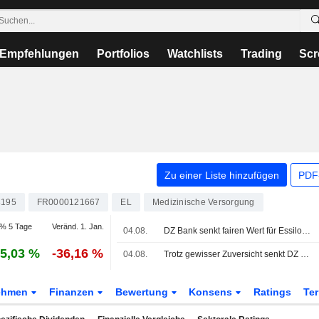
Empfehlungen
Portfolios
Watchlists
Trading
Scr
Zu einer Liste hinzufügen
PDF-
3195
FR0000121667
EL
Medizinische Versorgung
% 5 Tage
Veränd. 1. Jan.
04.08.
DZ Bank senkt fairen Wert für EssilorLuxottica - 'Kaufen'
5,03 %
-36,16 %
04.08.
Trotz gewisser Zuversicht senkt DZ Bank ihr Kursziel für EssilorLuxottica
ehmen
Finanzen
Bewertung
Konsens
Ratings
Te