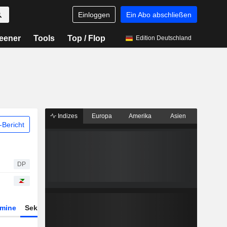
Einloggen
Ein Abo abschließen
eener
Tools
Top / Flop
Edition Deutschland
Indizes
Europa
Amerika
Asien
Bericht
DP
rmine
Sektor
Derivate
ETFs