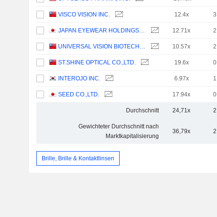
VISCO VISION INC.
12.4x
3
JAPAN EYEWEAR HOLDINGS CO., LTD.
12.71x
2
UNIVERSAL VISION BIOTECHNOLOGY CO., LTD.
10.57x
2
ST.SHINE OPTICAL CO.,LTD.
19.6x
0
INTEROJO INC.
6.97x
1
SEED CO.,LTD.
17.94x
0
Durchschnitt
24,71x
2
Gewichteter Durchschnitt nach
36,79x
2
Marktkapitalisierung
Brille, Brille & Kontaktlinsen