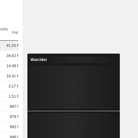
ndite
Kap.($)
91,55 Mrd.
34,62 Mrd.
Watchlist
14,48 Mrd.
10,41 Mrd.
2,17 Mrd.
1,51 Mrd.
887 Mio.
878 Mio.
982 Mio.
846 Mio.