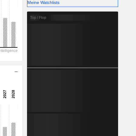
-
Meine Watchlists
Top / Flop