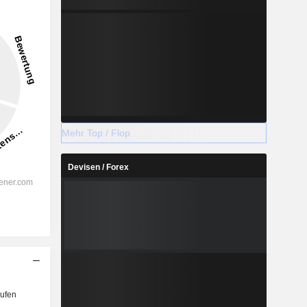
9,61 %
-
2028
Mehr Top / Flop
Devisen / Forex
%
24,46 %
%
16,48 %
%
13,37 %
%
9,87 %
%
12,85 %
%
130,13 %
ufen