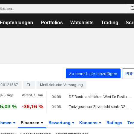
Empfehlungen
Portfolios
Watchlists
Trading
Scr
Zu einer Liste hinzufügen
PDF-
000121667
EL
Medizinische Versorgung
% 5 Tage
Veränd. 1. Jan.
04.08.
DZ Bank senkt fairen Wert für EssilorLuxottica - 'Kaufen'
5,03 %
-36,16 %
04.08.
Trotz gewisser Zuversicht senkt DZ Bank ihr Kursziel für EssilorLuxottica
ehmen
Finanzen
Bewertung
Konsens
Ratings
Te