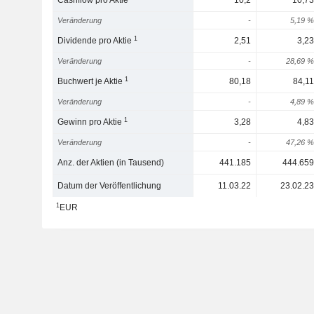
Cashflow pro Aktie
10,2
10,73
Veränderung
-
5,19 %
1
Dividende pro Aktie
2,51
3,23
Veränderung
-
28,69 %
1
Buchwert je Aktie
80,18
84,11
Veränderung
-
4,89 %
1
Gewinn pro Aktie
3,28
4,83
Veränderung
-
47,26 %
Anz. der Aktien (in Tausend)
441.185
444.659
Datum der Veröffentlichung
11.03.22
23.02.23
1
EUR