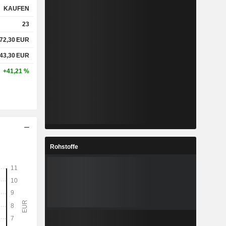
KAUFEN
23
%
5,79 %
72,30
EUR
%
10,09 %
43,30
EUR
+41,21 %
x
0,85x
x
1,62x
Rohstoffe
%
5,19 %
%
21,21 %
%
40,38 %