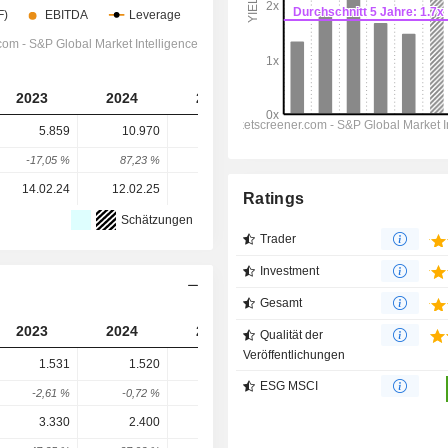
2023
2024
2025
2026
2027
5.859
10.970
10.850
9.638
8.675
-17,05 %
87,23 %
-1,09 %
-11,17 %
-9,99 %
14.02.24
12.02.25
11.02.26
-
-
Ratings
Schätzungen
Trader
Investment
Gesamt
2023
2024
2025
2026
2027
Qualität der
Veröffentlichungen
1.531
1.520
1.525
1.615
1.761
ESG MSCI
-2,61 %
-0,72 %
0,33 %
5,87 %
9,08 %
3.330
2.400
2.796
3.973
4.206