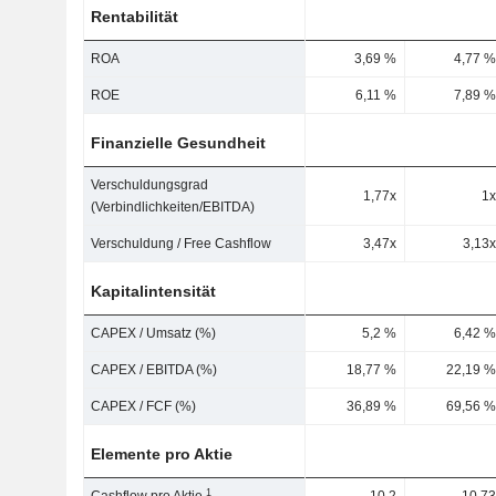
Rentabilität
ROA
3,69 %
4,77 %
ROE
6,11 %
7,89 %
Finanzielle Gesundheit
Verschuldungsgrad
1,77x
1x
(Verbindlichkeiten/EBITDA)
Verschuldung / Free Cashflow
3,47x
3,13x
Kapitalintensität
CAPEX / Umsatz (%)
5,2 %
6,42 %
CAPEX / EBITDA (%)
18,77 %
22,19 %
CAPEX / FCF (%)
36,89 %
69,56 %
Elemente pro Aktie
1