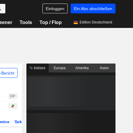
Einloggen
Ein Abo abschließen
eener
Tools
Top / Flop
Edition Deutschland
Indizes
Europa
Amerika
Asien
Bericht
DP
rmine
Sektor
Derivate
ETFs