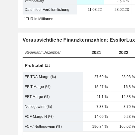
Veränderung
-
-19,05 %
Datum der Veröffentlichung
11.03.22
23.02.23
1
EUR in Millionen
Voraussichtliche Finanzkennzahlen: EssilorLux
2021
2022
Steuerjahr: Dezember
Profitabilität
EBITDA-Marge (%)
27,69 %
28,93 %
EBIT-Marge (%)
15,27 %
16,8 %
EBT-Marge (%)
11,1 %
12,38 %
Nettogewinn (%)
7,38 %
8,79 %
FCF-Marge N (%)
14,09 %
9,23 %
FCF / Nettogewinn (%)
190,84 %
105,02 %