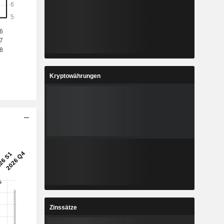
5
14,95
%
10,8 %
8
4,994
%
10,29 %
2
93,53
%
3,33 %
Kryptowährungen
4
7,392
%
14,89 %
2
459.592
-
-
Zinssätze