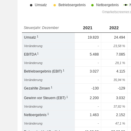
2021
2022
Steuerjahr: Dezember
1
Umsatz
19.820
24.494
Veränderung
-
23,58 %
1
EBITDA
5.488
7.085
Veränderung
-
29,1 %
1
Betriebsergebnis (EBIT)
3.027
4.115
Veränderung
-
35,94 %
1
Gezahlte Zinsen
-130
-129
1
Gewinn vor Steuern (EBT)
2.200
3.032
Veränderung
-
37,82 %
1
Nettoergebnis
1.463
2.152
Veränderung
-
47,1 %