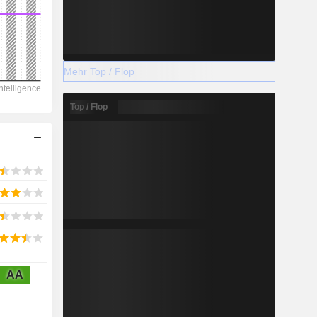
2028
Mehr Top / Flop
7.477
Top / Flop
-13,81 %
-
2028
1.861
AA
5,69 %
4.610