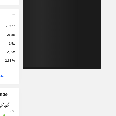
2027 *
26,8x
1,9x
2,65x
2,63 %
hlen
ende