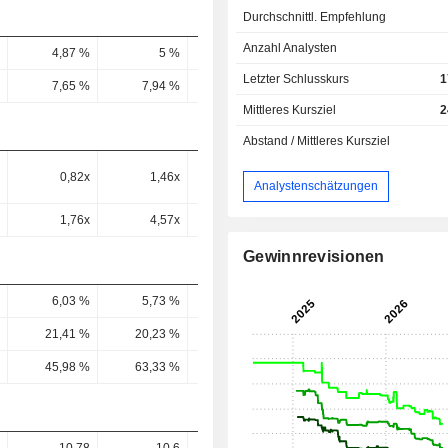
Durchschnittl. Empfehlung
Anzahl Analysten
4,87 %
5 %
4,93 %
4,93 %
5,4 
Letzter Schlusskurs
1
7,65 %
7,94 %
7,97 %
8,63 %
9,34 
Mittleres Kursziel
2
Abstand / Mittleres Kursziel
0,82x
1,46x
1,67x
1,28x
1,08
Analystenschätzungen
1,76x
4,57x
3,88x
2,43x
2,06
Gewinnrevisionen
6,03 %
5,73 %
5,35 %
5,32 %
5,32 
21,41 %
20,23 %
23,49 %
21,52 %
21,83 
45,98 %
63,33 %
54,54 %
40,64 %
41,88 