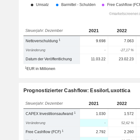
2021
2022
Steuerjahr: Dezember
1
Nettoverschuldung
9.698
7.063
Veränderung
-
-27,17 %
Datum der Veröffentlichung
11.03.22
23.02.23
1
EUR in Millionen
Prognostizierter Cashflow: EssilorLuxottica
2021
2022
Steuerjahr: Dezember
1
CAPEX Investitionsaufwand
1.030
1.572
Veränderung
-
52,62 %
1
Free Cashflow (FCF)
2.792
2.260