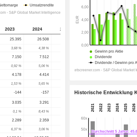
2023
2024
2025
2026
2027
25.395
26.508
28.491
30.332
33.099
3,68 %
4,38 %
7,48 %
6,46 %
9,12 %
7.150
7.512
6.492
7.502
8.068
0,92 %
5,06 %
-13,58 %
15,56 %
7,54 %
4.178
4.414
4.459
4.841
5.329
1,53 %
5,65 %
1,02 %
8,57 %
10,07 %
Historische Entwicklung
-144
-157
-184
-207,8
-173,8
3.035
3.291
3.195
3.718
4.154
0,1 %
8,43 %
-2,92 %
16,36 %
11,72 %
2.289
2.359
2.315
2.731
3.076
6,37 %
3,06 %
-1,87 %
17,97 %
12,64 %