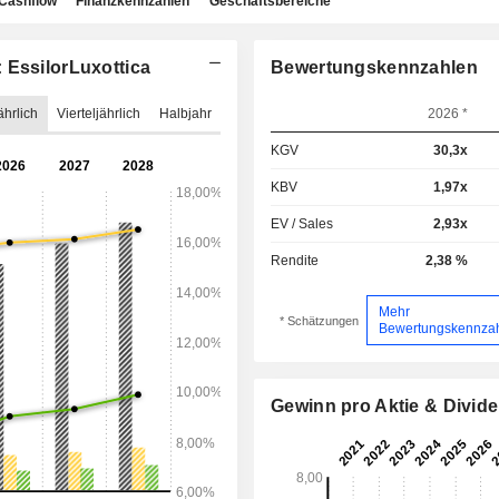
Cashflow
Finanzkennzahlen
Geschäftsbereiche
 EssilorLuxottica
Bewertungskennzahlen
ährlich
Vierteljährlich
Halbjahr
2026 *
KGV
30,3x
KBV
1,97x
EV / Sales
2,93x
Rendite
2,38 %
Mehr
* Schätzungen
Bewertungskennza
Gewinn pro Aktie & Divid