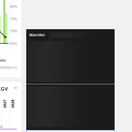
2028
Watchlist
35.876
8,39 %
8.777
8,78 %
5.914
10,98 %
 KGV
-166,1
4.798
15,51 %
3.542
15,15 %