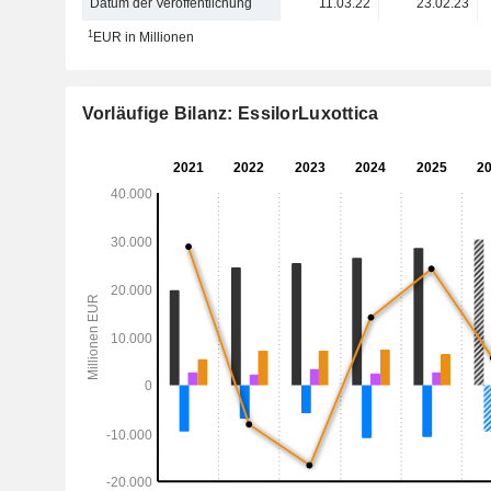
Datum der Veröffentlichung
11.03.22
23.02.23
1
EUR in Millionen
Vorläufige Bilanz: EssilorLuxottica