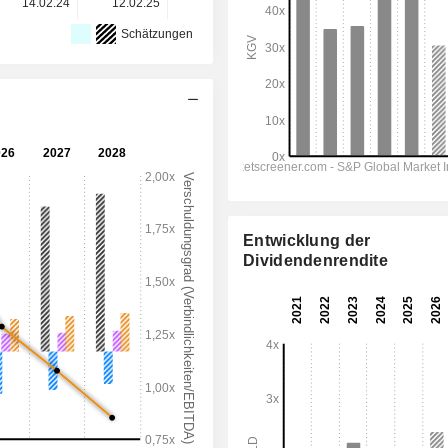
14.02.24
12.02.25
11.02.26
-
-
Schätzungen
Entwicklung der
Dividendenrendite