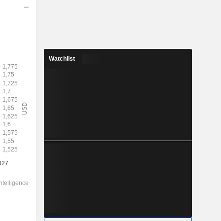
Watchlist
2028
1,725
4,4 %
3,494
49,4 %
39,17
-
-