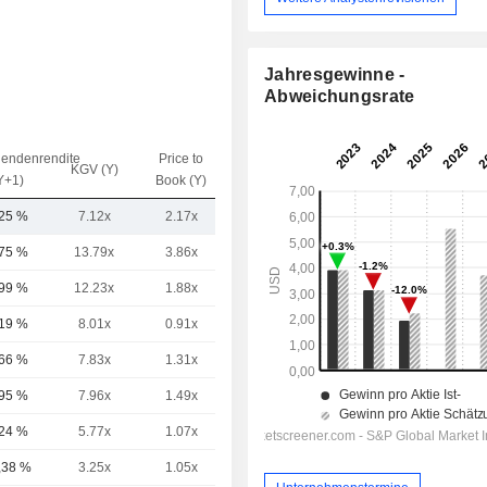
Jahresgewinne -
Abweichungsrate
dendenrendite
Price to
EV / Sales
KGV (Y)
Y+1)
Book (Y)
(Y)
,25 %
7.12x
2.17x
0.81x
,75 %
13.79x
3.86x
3.54x
,99 %
12.23x
1.88x
1.7x
,19 %
8.01x
0.91x
0.61x
,66 %
7.83x
1.31x
0.86x
,95 %
7.96x
1.49x
1.02x
,24 %
5.77x
1.07x
1.7x
,38 %
3.25x
1.05x
1.44x