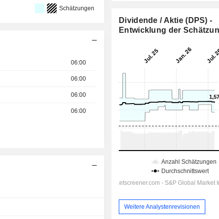
Schätzungen
Dividende / Aktie (DPS) -
Entwicklung der Schätzu
06:00
06:00
06:00
06:00
14:00
Weitere Analystenrevisionen
14:00