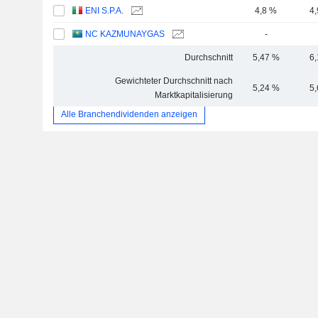
ENI S.P.A.
4,8 %
4
NC KAZMUNAYGAS
-
Durchschnitt
5,47 %
6
Gewichteter Durchschnitt nach
5,24 %
5
Marktkapitalisierung
Alle Branchendividenden anzeigen