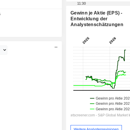
11:30
Gewinn je Aktie (EPS) -
6
Tag
Entwicklung der
Analystenschätzungen
Weitere Analystenrevisionen