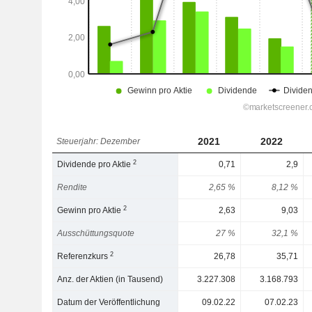
2021
2022
Steuerjahr: Dezember
2
Dividende pro Aktie
0,71
2,9
Rendite
2,65 %
8,12 %
2
Gewinn pro Aktie
2,63
9,03
Ausschüttungsquote
27 %
32,1 %
2
Referenzkurs
26,78
35,71
Anz. der Aktien (in Tausend)
3.227.308
3.168.793
Datum der Veröffentlichung
09.02.22
07.02.23