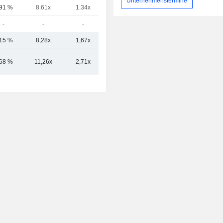
Unternehmenstermine
,91 %
8.61x
1.34x
0.8x
-
-
-
-
,15 %
8,28x
1,67x
1,39x
,68 %
11,26x
2,71x
2,42x