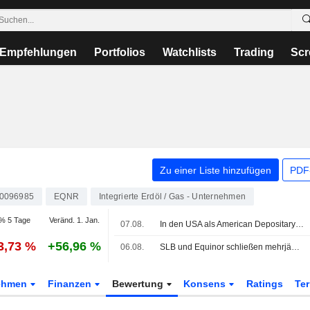
Empfehlungen
Portfolios
Watchlists
Trading
Scr
Zu einer Liste hinzufügen
PDF-
0096985
EQNR
Integrierte Erdöl / Gas - Unternehmen
% 5 Tage
Veränd. 1. Jan.
07.08.
In den USA als American Depositary Receipts gehandelte europäische Aktien legen im Handel am Freitag zu
3,73 %
+56,96 %
06.08.
SLB und Equinor schließen mehrjährigen Vertrag über Lagerstättenstimulation auf dem norwegischen Festlandsockel
ehmen
Finanzen
Bewertung
Konsens
Ratings
Te