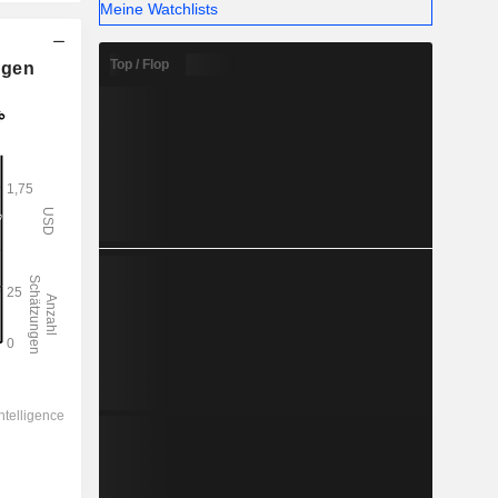
Meine Watchlists
Top / Flop
ngen