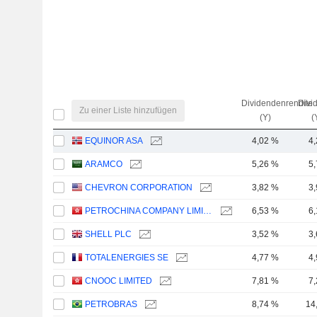
Dividendenrendite
Divi
Zu einer Liste hinzufügen
(Y)
(
EQUINOR ASA
4,02 %
4
ARAMCO
5,26 %
5
CHEVRON CORPORATION
3,82 %
3
PETROCHINA COMPANY LIMITED
6,53 %
6
SHELL PLC
3,52 %
3
TOTALENERGIES SE
4,77 %
4
CNOOC LIMITED
7,81 %
7
PETROBRAS
8,74 %
14