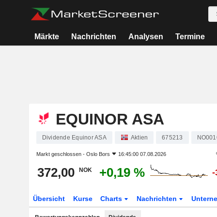
Märkte
Nachrichten
Analysen
Termine
EQUINOR ASA
Dividende Equinor ASA
Aktien
675213
NO001
Markt geschlossen -
Oslo Bors
16:45:00 07.08.2026
372,00
+0,19 %
NOK
-
Übersicht
Kurse
Charts
Nachrichten
Untern