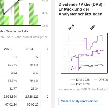
Dividende / Aktie (DPS) -
Entwicklung der
Analystenschätzungen
2023
2024
2025
2026
2027
3,4
2,47
1,5
1,573
1,665
10,7 %
10,6 %
6,35 %
4,02 %
4,25 %
3,93
3,11
1,94
5,5
3,717
86,5 %
79,4 %
77,3 %
28,6 %
44,8 %
31,77
23,34
23,61
39,17
39,17
2.953.894
2.728.126
2.499.842
2.376.400
-
Weitere Analystenrevisionen
07.02.24
05.02.25
04.02.26
-
-