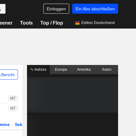
Einloggen
Ein Abo abschließen
eener
Tools
Top / Flop
Edition Deutschland
Indizes
Europa
Amerika
Asien
Bericht
MT
MT
rmine
Sektor
Derivate
ETFs